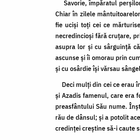
Iosif,
Savorie, împăratul perşilor c
preotul
Chiar în zilele mântuitoarelor
fie ucişi toţi cei ce mărturi
necredincioşi fără cruţare, prin
asupra lor şi cu sârguinţă că
ascunse şi îi omorau prin cump
şi cu osârdie îşi vărsau sânge
Deci mulţi din cei ce erau în
şi Azadis famenul, care era fo
preasfântului Său nume. Înşt
rău de dânsul; şi a potolit ac
credinţei creştine să-i caute s