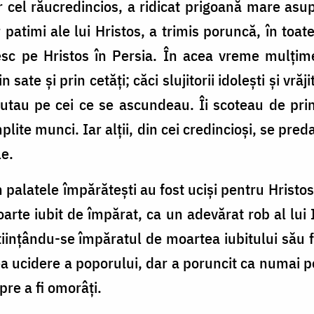
el răucredincios, a ridicat prigoană mare asupr
 patimi ale lui Hristos, a trimis poruncă, în toate 
sesc pe Hristos în Persia. În acea vreme mulţim
 sate şi prin cetăţi; căci slujitorii idoleşti şi vră
utau pe cei ce se ascundeau. Îi scoteau de prin
lite munci. Iar alţii, din cei credincioşi, se pred
le.
 palatele împărăteşti au fost ucişi pentru Hristos
arte iubit de împărat, ca un adevărat rob al lui I
iinţându-se împăratul de moartea iubitului său f
ea ucidere a poporului, dar a poruncit ca numai pe
pre a fi omorâţi.