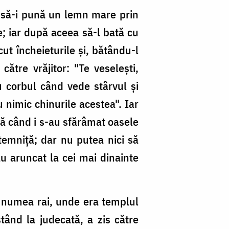
 să-i pună un lemn mare prin
e; iar după aceea să-l bată cu
ut încheieturile şi, bătându-l
către vrăjitor: "Te veseleşti,
 corbul când vede stârvul şi
u nimic chinurile acestea". Iar
nă când i s-au sfărâmat oasele
temniţă; dar nu putea nici să
u aruncat la cei mai dinainte
se numea rai, unde era templul
stând la judecată, a zis către