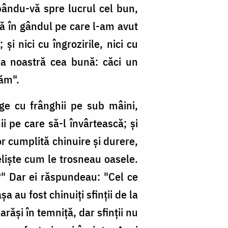
bându-vă spre lucrul cel bun,
, că în gândul pe care l-am avut
şi nici cu îngrozirile, nici cu
rea noastră cea bună: căci un
năm".
ge cu frânghii pe sub mâini,
i pe care să-l învârtească; şi
or cumplită chinuire şi durere,
elişte cum le trosneau oasele.
i?" Dar ei răspundeau: "Cel ce
 au fost chinuiţi sfinţii de la
răşi în temniţă, dar sfinţii nu