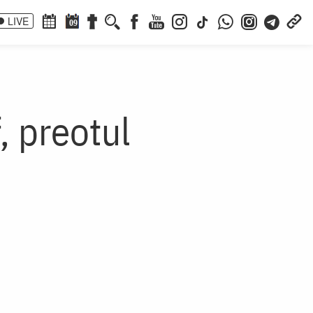
LIVE
09
, preotul