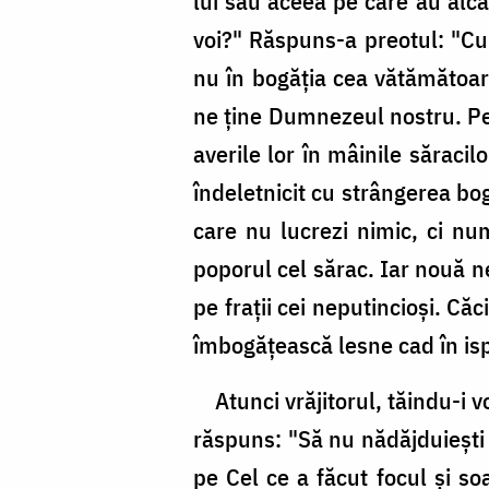
lui sau aceea pe care au alcăt
voi?" Răspuns-a preotul: "Cu
nu în bogăţia cea vătămătoare
ne ţine Dumnezeul nostru. Pen
averile lor în mâinile săraci
îndeletnicit cu strângerea bo
care nu lucrezi nimic, ci num
poporul cel sărac. Iar nouă n
pe fraţii cei neputincioşi. Că
îmbogăţească lesne cad în isp
Atunci vrăjitorul, tăindu-i vo
răspuns: "Să nu nădăjduieşti 
pe Cel ce a făcut focul şi soa