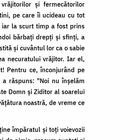
jitorilor şi fermecătorilor
ini, pe care îi ucideau cu tot
iar la scurt timp a fost prins
oi bărbaţi drepţi şi sfinţi, a
tită şi cuvântul lor ca o sabie
 necuratului vrăjitor. Iar el,
t! Pentru ce, înconjurând pe
ul a răspuns: "Noi nu înşelăm
te Domn şi Ziditor al soarelui
nvăţătura noastră, de vreme ce
ne împăratul şi toţi voievozii