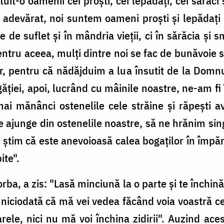
uit-o oamenii cei proşti, cei lepădaţi, cei săraci
 adevărat, noi suntem oameni proşti şi lepădaţi
 de suflet şi în mândria vieţii, ci în sărăcia şi 
tru aceea, mulţi dintre noi se fac de bunăvoie să
lor, pentru că nădăjduim a lua însutit de la Domn
găţiei, apoi, lucrând cu mâinile noastre, ne-am fi
ai mănânci ostenelile cele străine şi răpeşti a
e ajunge din ostenelile noastre, să ne hrănim sin
ci ştim că este anevoioasă calea bogaţilor în împără
ite".
rba, a zis: "Lasă minciună la o parte şi te închină 
niciodată că mă vei vedea făcând voia voastră ce
rele, nici nu mă voi închina zidirii". Auzind aces