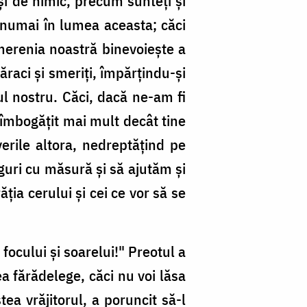
 şi de nimic, precum sunteţi şi
 numai în lumea aceasta; căci
smerenia noastră binevoieşte a
raci şi smeriţi, împărţindu-şi
ul nostru. Căci, dacă ne-am fi
 îmbogăţit mai mult decât tine
verile altora, nedreptăţind pe
guri cu măsură şi să ajutăm şi
ţia cerului şi cei ce vor să se
focului şi soarelui!" Preotul a
a fărădelege, căci nu voi lăsa
tea vrăjitorul, a poruncit să-l