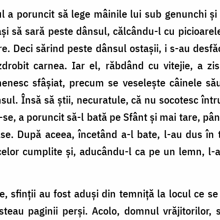
 a poruncit să lege mâinile lui sub genunchi şi
aşi să sară peste dânsul, călcându-l cu picioarel
e. Deci sărind peste dânsul ostaşii, i s-au desfăc
robit carnea. Iar el, răbdând cu vitejie, a zis 
menesc sfâşiat, precum se veseleşte câinele său
sul. Însă să ştii, necuratule, că nu socotesc într
-se, a poruncit să-l bată pe Sfânt şi mai tare, pâ
ase. După aceea, încetând a-l bate, l-au dus în 
celor cumplite şi, aducându-l ca pe un lemn, l-a
 sfinţii au fost aduşi din temniţă la locul ce 
nsteau paginii perşi. Acolo, domnul vrăjitorilor, 