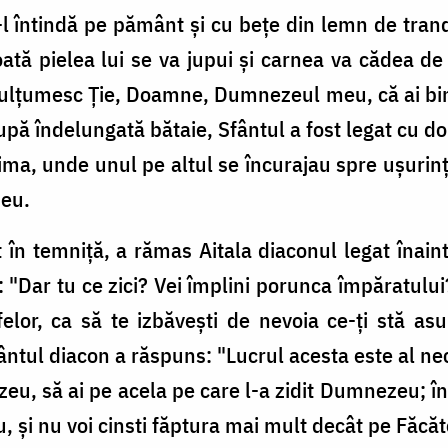
-l întindă pe pământ şi cu beţe din lemn de tranda
oată pielea lui se va jupui şi carnea va cădea de 
"Mulţumesc Ţie, Doamne, Dumnezeul meu, că ai bin
ă îndelungată bătaie, Sfântul a fost legat cu dou
ma, unde unul pe altul se încurajau spre uşurin
zeu.
în temniţă, a rămas Aitala diaconul legat înaint
s: "Dar tu ce zici? Vei împlini porunca împăratulu
tfelor, ca să te izbăveşti de nevoia ce-ţi stă a
Sfântul diacon a răspuns: "Lucrul acesta este al ne
eu, să ai pe acela pe care l-a zidit Dumnezeu; îns
u, şi nu voi cinsti făptura mai mult decât pe Făcăt