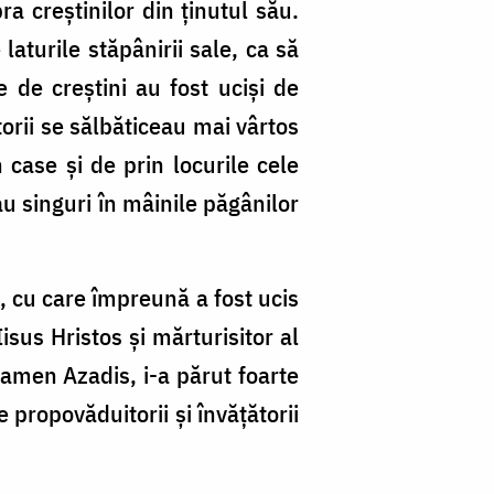
a creştinilor din ţinutul său.
laturile stăpânirii sale, ca să
e de creştini au fost ucişi de
jitorii se sălbăticeau mai vârtos
 case şi de prin locurile cele
au singuri în mâinile păgânilor
, cu care împreună a fost ucis
isus Hristos şi mărturisitor al
amen Azadis, i-a părut foarte
 propovăduitorii şi învăţătorii