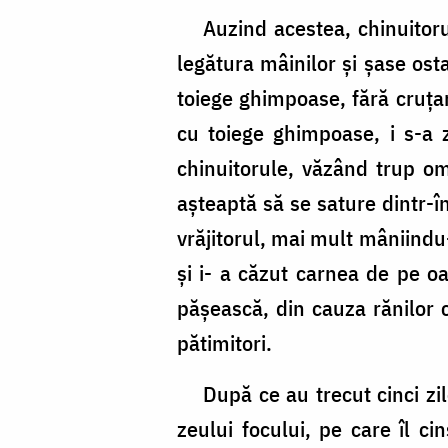
Auzind acestea, chinuitorul
legătura mâinilor şi şase ost
toiege ghimpoase, fără cruţar
cu toiege ghimpoase, i s-a zd
chinuitorule, văzând trup o
aşteaptă să se sature dintr-în
vrăjitorul, mai mult mâniindu
şi i- a căzut carnea de pe o
păşească, din cauza rănilor 
pătimitori.
După ce au trecut cinci zile,
zeului focului, pe care îl ci