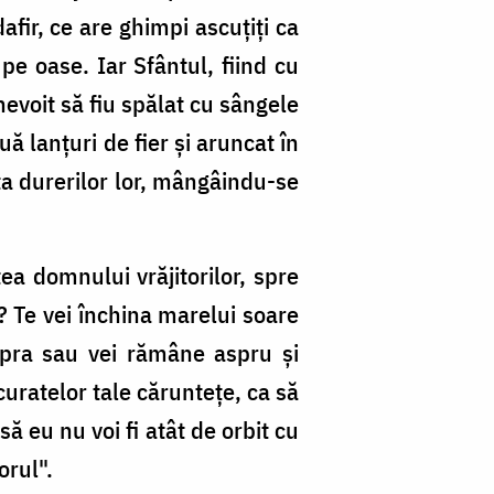
fir, ce are ghimpi ascuţiţi ca
pe oase. Iar Sfântul, fiind cu
evoit să fiu spălat cu sângele
ă lanţuri de fier şi aruncat în
ţa durerilor lor, mângâindu-se
ea domnului vrăjitorilor, spre
i? Te vei închina marelui soare
supra sau vei rămâne aspru şi
curatelor tale cărunteţe, ca să
ă eu nu voi fi atât de orbit cu
orul".