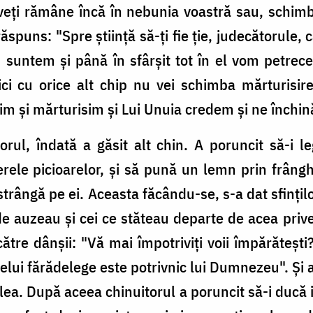
 veţi rămâne încă în nebunia voastră sau, schim
 răspuns: "Spre ştiinţă să-ţi fie ţie, judecătorule
suntem şi până în sfârşit tot în el vom petrece; 
 nici cu orice alt chip nu vei schimba mărturisi
m şi mărturisim şi Lui Unuia credem şi ne închi
ul, îndată a găsit alt chin. A poruncit să-i le
rele picioarelor, şi să pună un lemn prin frânghi
i strângă pe ei. Aceasta făcându-se, s-a dat sfinţil
de auzeau şi cei ce stăteau departe de acea priv
 către dânşii: "Vă mai împotriviţi voii împărăteşt
elui fărădelege este potrivnic lui Dumnezeu". Şi aşa
elea. După aceea chinuitorul a poruncit să-i ducă ia