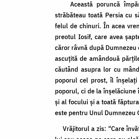
Această poruncă împărăteas
străbăteau toată Persia cu sâ
felul de chinuri. În acea vre
preotul Iosif, care avea şapt
căror râvnă după Dumnezeu era 
ascuţită de amândouă părţile,
căutând asupra lor cu mândr
poporul cel prost, îl înşela
poporul, ci de la înşelăciune
şi al focului şi a toată făpt
este pentru Unul Dumnezeu C
Vrăjitorul a zis: "Care învăţ