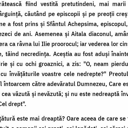
că fiind vestită pretutindeni, mai marii vră
rguinţă, căutând pe episcopii şi pe preoţii creşt
me a fost prins şi Sfântul Achepsima, episcopul, 
ezeci de ani. Asemenea şi Aitala diaconul, amând
ca râvna lui Ilie proorocul; iar vederea lor cins
 tăind necredinţa. Aceştia au fost aduşi înaintea
ie şi cu ochi groaznici, a zis: "O, neam pierdu
ţi cu învăţăturile voastre cele nedrepte?" Preot
 îl întoarcem către adevăratul Dumnezeu, Care es
ura cea văzută şi nevăzută; şi nu este nedreaptă î
el drept".
ătură este mai dreaptă? Oare aceea de care se ţi