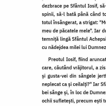
dezbrace pe Sfântul Iosif, să
spinii, să-l bată până când t
totul însângerat, a strigat: 
meu de păcatele mele". Iar dup
temniţă lingă Sfântul Achepsi
cu nădejdea milei lui Dumne
Preotul Iosif, fiind aruncat 
care, căutând vrăjitorul, a zi
şi gusta-vei din sângele jer
neplecat ca şi ceilalţi?" Iar 
bei sânge şi, în loc de Dumnez
ochii sufleteşti, precum eşti t