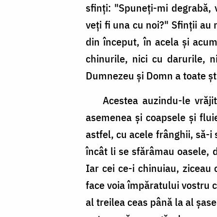
sfinţi: "Spuneţi-mi degrabă,
veţi fi una cu noi?" Sfinţii au
din început, în acela şi acum 
chinurile, nici cu darurile,
Dumnezeu şi Domn a toate şti
Acestea auzindu-le vrăjitor
asemenea şi coapsele şi fluie
astfel, cu acele frânghii, să-
încât li se sfărâmau oasele, 
Iar cei ce-i chinuiau, ziceau
face voia împăratului vostru c
al treilea ceas până la al şas