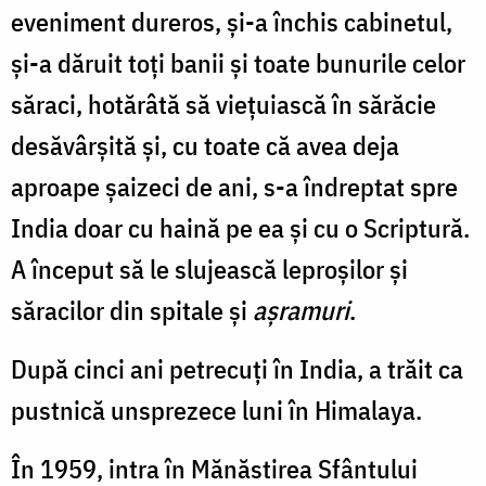
eveniment dureros, și-a închis cabinetul,
şi-a dăruit toţi banii şi toate bunurile celor
săraci, hotărâtă să vieţuiască în sărăcie
desăvârşită şi, cu toate că avea deja
aproape şaizeci de ani, s-a îndreptat spre
India doar cu haină pe ea şi cu o Scriptură.
A început să le slujească leproşilor şi
săracilor din spitale şi
aşramuri
.
După cinci ani petrecuţi în India, a trăit ca
pustnică unsprezece luni în Himalaya.
În 1959, intra în Mănăstirea Sfântului