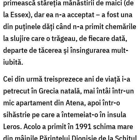
primească stăreţia mănăstirii de maici (de
la Essex), dar ea n-a acceptat – a fost una
din puţinele dăţi când n-a primit chemările
la slujire care o trăgeau, de fiecare dată,
departe de tăcerea şi însingurarea mult-
iubită.
Cei din urmă treisprezece ani de viaţă i-a
petrecut în Grecia natală, mai întâi într-un
mic apartament din Atena, apoi într-o
sihăstrie pe care a întemeiat-o în insula
Leros. Acolo a primit în 1991 schima mare
din mâinile Părintelui Dionisie de la Schitul