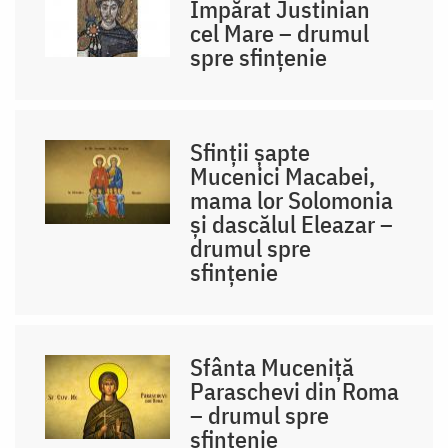
Împărat Justinian
cel Mare – drumul
spre sfințenie
Sfinții șapte
Mucenici Macabei,
mama lor Solomonia
și dascălul Eleazar –
drumul spre
sfințenie
Sfânta Muceniță
Paraschevi din Roma
– drumul spre
sfințenie