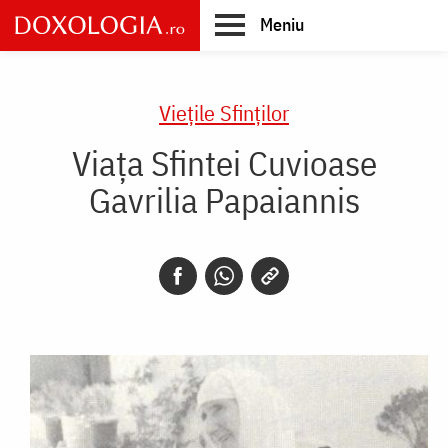
Skip
Meniu
to
main
Main
content
navigation
Vieţile Sfinţilor
Viața Sfintei Cuvioase
Gavrilia Papaiannis