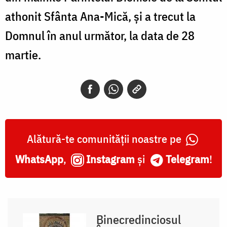
athonit Sfânta Ana-Mică, şi a trecut la
Domnul în anul următor, la data de 28
martie.
Alătură-te comunității noastre pe
WhatsApp
,
Instagram
și
Telegram
!
Binecredinciosul