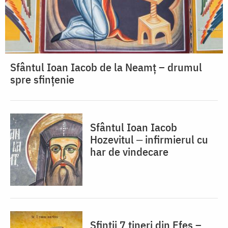
Sfântul Ioan Iacob de la Neamț – drumul
spre sfințenie
Sfântul Ioan Iacob
Hozevitul ‒ infirmierul cu
har de vindecare
Sfinții 7 tineri din Efes –