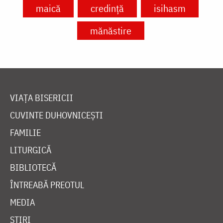
maică
credință
isihasm
mănăstire
VIAȚA BISERICII
CUVINTE DUHOVNICEȘTI
FAMILIE
LITURGICĂ
BIBLIOTECĂ
ÎNTREABĂ PREOTUL
MEDIA
ȘTIRI