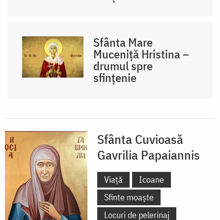
Sfânta Mare
Muceniță Hristina –
drumul spre
sfințenie
Sfânta Cuvioasă
Gavrilia Papaiannis
Viață
Icoane
Sfinte moaște
Locuri de pelerinaj