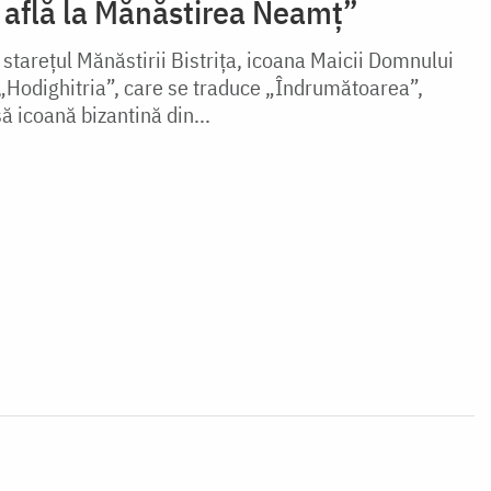
e află la Mănăstirea Neamț”
, starețul Mănăstirii Bistrița, icoana Maicii Domnului
„Hodighitria”, care se traduce „Îndrumătoarea”,
icoană bizantină din...