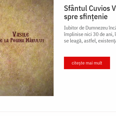
Sfântul Cuvios V
spre sfințenie
Iubitor de Dumnezeu încă 
împlinise nici 30 de ani,
se leagă, astfel, existenț
citește mai mult