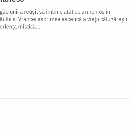
ugăciunii a reușit să îmbine atât de armonios în
zăului și Vrancei asprimea ascetică a vieții călugărești
eriența mistică...