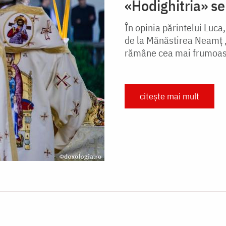
«Hodighitria» s
În opinia părintelui Luca
de la Mănăstirea Neamț 
rămâne cea mai frumoasă 
citește mai mult