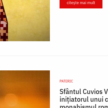
citește mai mult
PATERIC
Sfântul Cuvios V
inițiatorul unui
monahismul ro