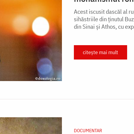
Acest iscusit dascăl al r
sihăstriile din ținutul Bu
din Sinai și Athos, cu exp
citește mai mult
DOCUMENTAR