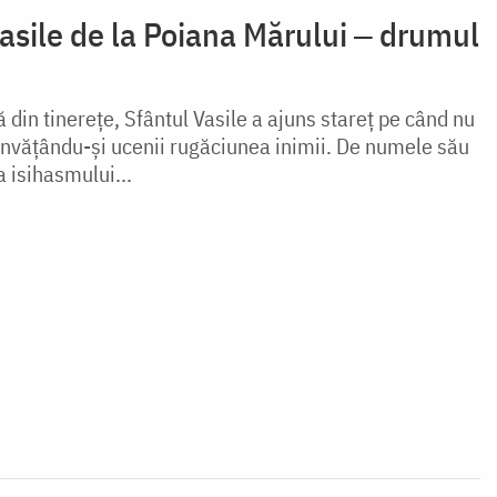
asile de la Poiana Mărului ‒ drumul
din tinerețe, Sfântul Vasile a ajuns stareț pe când nu
 învățându-și ucenii rugăciunea inimii. De numele său
a isihasmului...