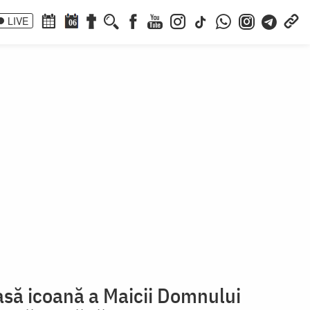
LIVE
06
să icoană a Maicii Domnului