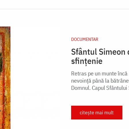
DOCUMENTAR
Sfântul Simeon 
sfințenie
Retras pe un munte încă d
nevoință până la bătrânețe
Domnul. Capul Sfântului 
citește mai mult