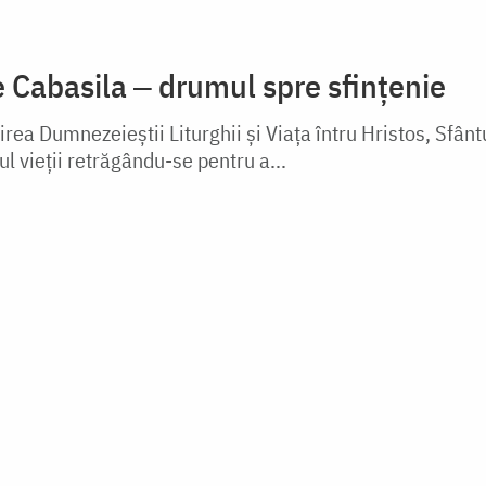
e Cabasila ‒ drumul spre sfințenie
irea Dumnezeieștii Liturghii și Viața întru Hristos, Sfânt
ul vieții retrăgându-se pentru a...