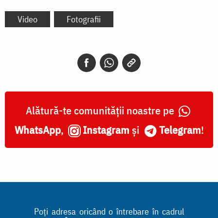
Video
Fotografii
Alătură-te comunității noastre pe
WhatsApp
,
Instagram
și
Telegram
!
Poți adresa oricând o întrebare în cadrul