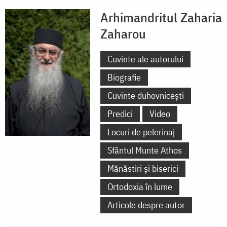
Arhimandritul Zaharia
Zaharou
Cuvinte ale autorului
Biografie
Cuvinte duhovnicești
Predici
Video
Locuri de pelerinaj
Sfântul Munte Athos
Mănăstiri și biserici
Ortodoxia în lume
Articole despre autor