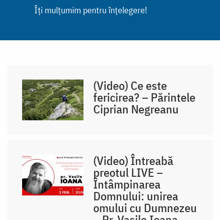
Îți mulțumim pentru înțelegere!
(Video) Ce este
fericirea? – Părintele
Ciprian Negreanu
(Video) Întreabă
preotul LIVE –
Întâmpinarea
Domnului: unirea
omului cu Dumnezeu
– Pr. Vasile Ioana