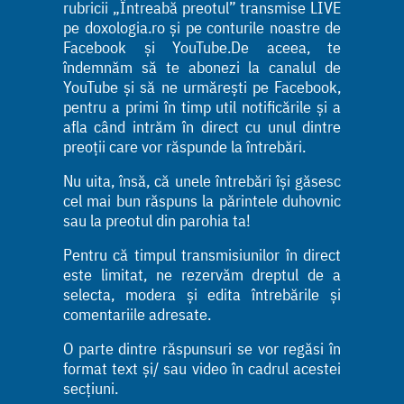
rubricii „Întreabă preotul” transmise LIVE
pe doxologia.ro și pe conturile noastre de
Facebook și YouTube.De aceea, te
îndemnăm să te abonezi la canalul de
YouTube și să ne urmărești pe Facebook,
pentru a primi în timp util notificările și a
afla când intrăm în direct cu unul dintre
preoții care vor răspunde la întrebări.
Nu uita, însă, că unele întrebări își găsesc
cel mai bun răspuns la părintele duhovnic
sau la preotul din parohia ta!
Pentru că timpul transmisiunilor în direct
este limitat, ne rezervăm dreptul de a
selecta, modera și edita întrebările și
comentariile adresate.
O parte dintre răspunsuri se vor regăsi în
format text și/ sau video în cadrul acestei
secțiuni.