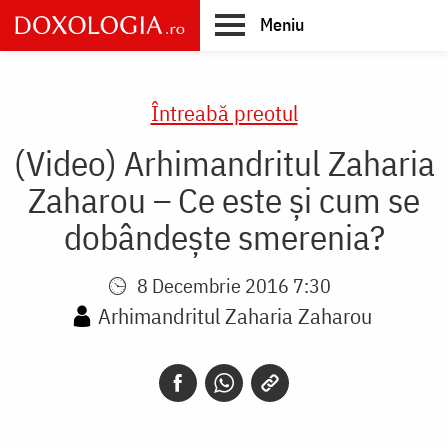
Skip
Meniu
to
main
Main
content
navigation
Întreabă preotul
(Video) Arhimandritul Zaharia
Zaharou – Ce este și cum se
dobândește smerenia?
8 Decembrie 2016 7:30
Arhimandritul Zaharia Zaharou