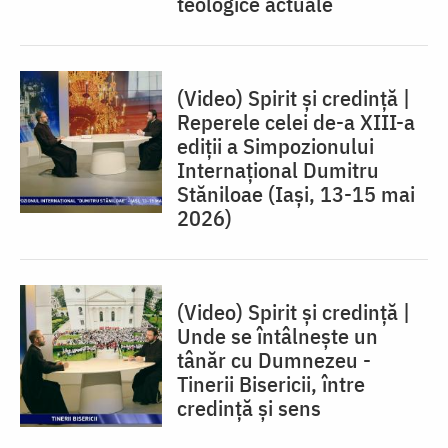
teologice actuale
(Video) Spirit și credință |
Reperele celei de-a XIII-a
ediții a Simpozionului
Internațional Dumitru
Stăniloae (Iaşi, 13-15 mai
2026)
(Video) Spirit și credință |
Unde se întâlnește un
tânăr cu Dumnezeu -
Tinerii Bisericii, între
credinţă şi sens