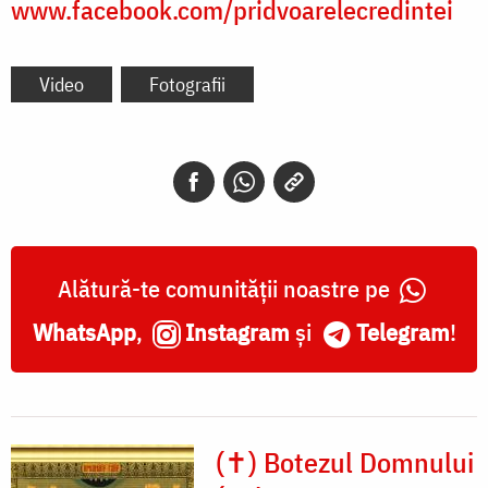
www.facebook.com/pridvoarelecredintei
Video
Fotografii
Alătură-te comunității noastre pe
WhatsApp
,
Instagram
și
Telegram
!
(✝) Botezul Domnului