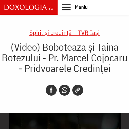
Skip
Meniu
to
main
Main
content
navigation
Spirit și credință – TVR Iași
(Video) Boboteaza și Taina
Botezului - Pr. Marcel Cojocaru
- Pridvoarele Credinței