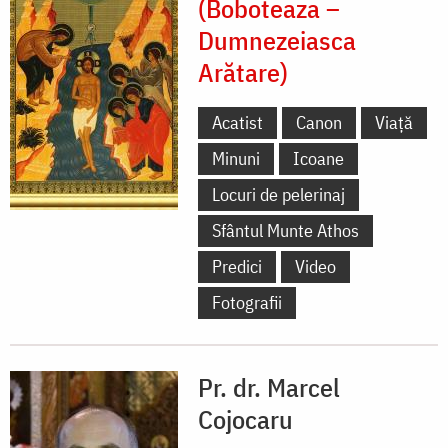
(Boboteaza –
Dumnezeiasca
Arătare)
Acatist
Canon
Viață
Minuni
Icoane
Locuri de pelerinaj
Sfântul Munte Athos
Predici
Video
Fotografii
Pr. dr. Marcel
Cojocaru