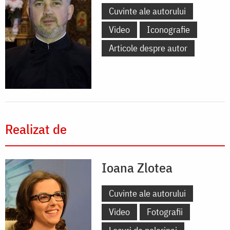
Cuvinte ale autorului
Video
Iconografie
Articole despre autor
Realizat de
Ioana Zlotea
Cuvinte ale autorului
Video
Fotografii