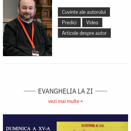
Cuvinte ale autorului
Predici
Video
Articole despre autor
EVANGHELIA LA ZI
vezi mai multe »