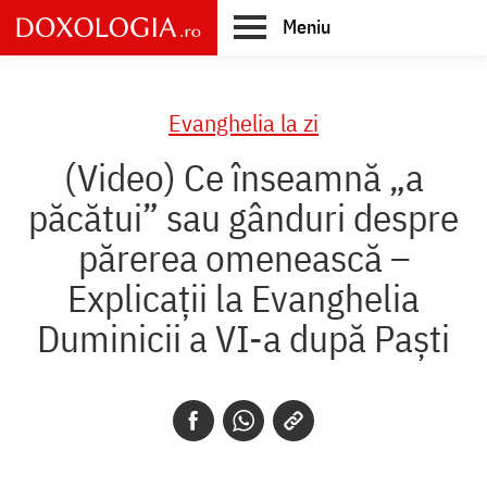
Skip
Meniu
to
main
Main
content
navigation
Evanghelia la zi
(Video) Ce înseamnă „a
păcătui” sau gânduri despre
părerea omenească –
Explicații la Evanghelia
Duminicii a VI-a după Paști