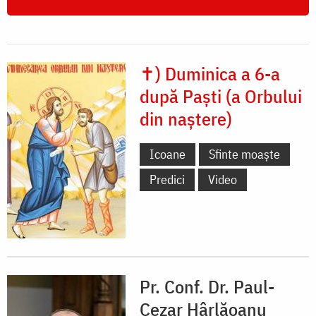
✝) Duminica a 6-a
după Paști (a Orbului
din naștere)
Icoane
Sfinte moaște
Predici
Video
Pr. Conf. Dr. Paul-
Cezar Hârlăoanu