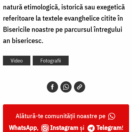
natură etimologică, istorică sau exegetică
referitoare la textele evanghelice citite în
Bisericile noastre pe parcursul întregului
an bisericesc.
Video
Fotografii
Alătură-te comunității noastre pe
WhatsApp
,
Instagram
și
Telegram
!