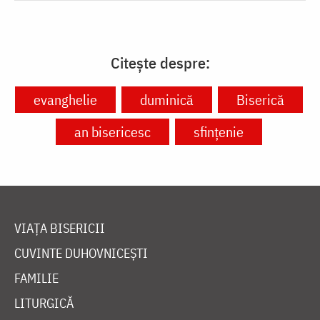
Citește despre:
evanghelie
duminică
Biserică
an bisericesc
sfințenie
VIAȚA BISERICII
CUVINTE DUHOVNICEȘTI
FAMILIE
LITURGICĂ