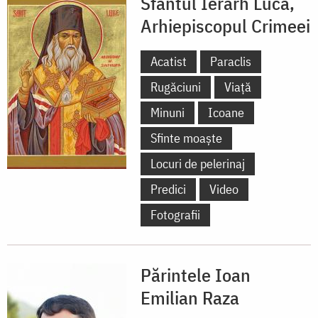
Sfântul Ierarh Luca,
Arhiepiscopul Crimeei
Acatist
Paraclis
Rugăciuni
Viață
Minuni
Icoane
Sfinte moaște
Locuri de pelerinaj
Predici
Video
Fotografii
Părintele Ioan
Emilian Raza