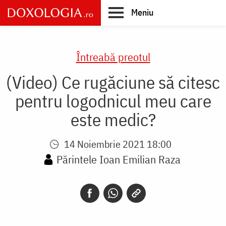
Skip
Meniu
to
main
Main
content
navigation
Întreabă preotul
(Video) Ce rugăciune să citesc
pentru logodnicul meu care
este medic?
14 Noiembrie 2021 18:00
Părintele Ioan Emilian Raza