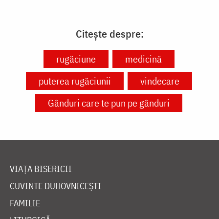
Citește despre:
rugăciune
medicină
puterea rugăciunii
vindecare
Gânduri care te pun pe gânduri
VIAȚA BISERICII
CUVINTE DUHOVNICEȘTI
FAMILIE