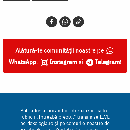
Alătură-te comunității noastre pe
WhatsApp
,
Instagram
și
Telegram
!
Poți adresa oricând o întrebare în cadrul
rubricii „Întreabă preotul” transmise LIVE
pe doxologia.ro și pe conturile noastre de
Facebook și YouTube.De aceea, te