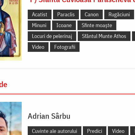
Acatist
Paraclis
Canon
Rugăciuni
Minuni
Icoane
Sfinte moaște
Locuri de pelerinaj
Sfântul Munte Athos
Video
Fotografii
 de
Adrian Sârbu
Cuvinte ale autorului
Predici
Video