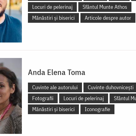
Locuri de pelerinaj
Sfântul Munte Athos
Mănăstiri și biserici
Articole despre autor
Anda Elena Toma
Cuvinte ale autorului
Cuvinte duhovnicești
Fotografii
Locuri de pelerinaj
Sfântul M
Mănăstiri și biserici
Iconografie