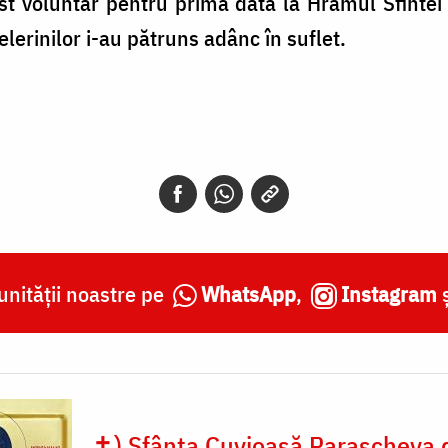
st voluntar pentru prima dată la Hramul Sfintei
elerinilor i-au pătruns adânc în suflet.
nității noastre pe
WhatsApp
,
Instagram
✝) Sfânta Cuvioasă Parascheva d