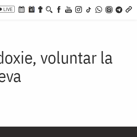
LIVE
07
doxie, voluntar la
eva