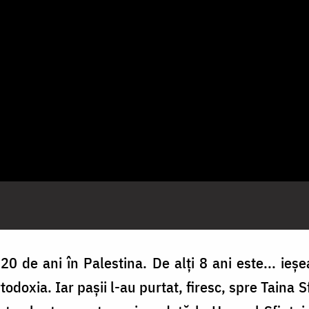
t 20 de ani în Palestina. De alți 8 ani este... ieș
odoxia. Iar pașii l-au purtat, firesc, spre Taina S