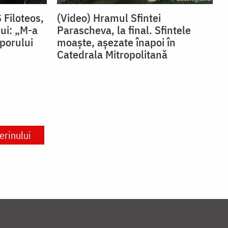
 Filoteos,
(Video) Hramul Sfintei
lui: „M-a
Parascheva, la final. Sfintele
porului
moaște, așezate înapoi în
Catedrala Mitropolitană
erinului