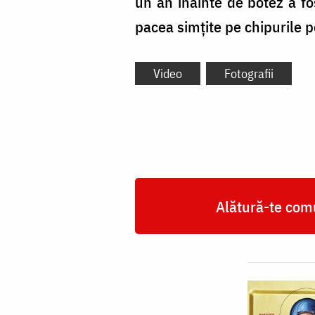
un an înainte de botez a fo
pacea simțite pe chipurile p
Video
Fotografii
Alătură-te comu