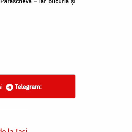
 Parascheva – iar bucuria și
și
Telegram
!
e la Iași