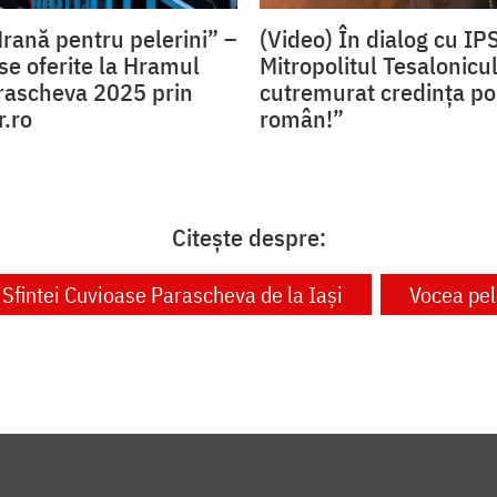
Hrană pentru pelerini” –
(Video) În dialog cu IPS
se oferite la Hramul
Mitropolitul Tesalonicu
arascheva 2025 prin
cutremurat credința po
r.ro
român!”
Citește despre:
Sfintei Cuvioase Parascheva de la Iași
Vocea pel