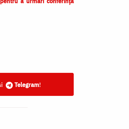
 pentru a urmări conferința
și
Telegram
!