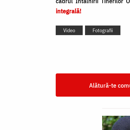
cadrul Întâlnirii Tinerilo
integrală!
Video
Fotografii
Alătură-te comu