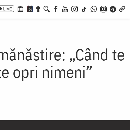
LIVE
06
 mănăstire: „Când te
e opri nimeni”