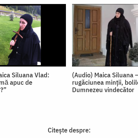
aica Siluana Vlad:
(Audio) Maica Siluana 
 mă apuc de
rugăciunea minții, bolil
e?”
Dumnezeu vindecător
Citește despre: