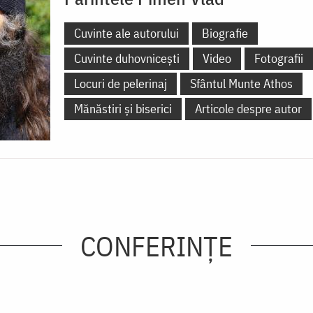
Cuvinte ale autorului
Biografie
Cuvinte duhovnicești
Video
Fotografii
Locuri de pelerinaj
Sfântul Munte Athos
Mănăstiri și biserici
Articole despre autor
CONFERINȚE