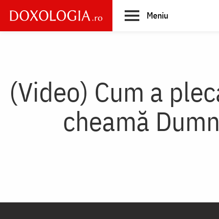
Skip
Meniu
to
main
Main
content
navigation
(Video) Cum a pleca
cheamă Dumnez