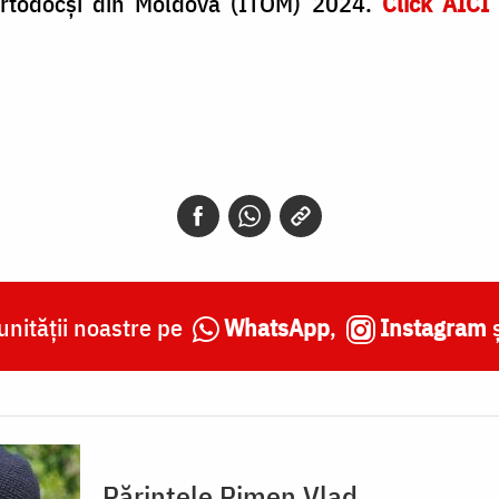
r Ortodocși din Moldova (ITOM) 2024.
Click AICI
nității noastre pe
WhatsApp
,
Instagram
Părintele Pimen Vlad