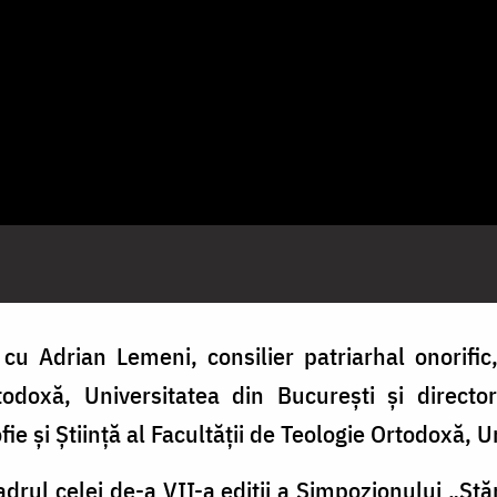
cu Adrian Lemeni, consilier patriarhal onorific,
odoxă, Universitatea din București și directo
fie și Știință al Facultății de Teologie Ortodoxă, 
cadrul celei de-a VII-a ediții a Simpozionului „Stă