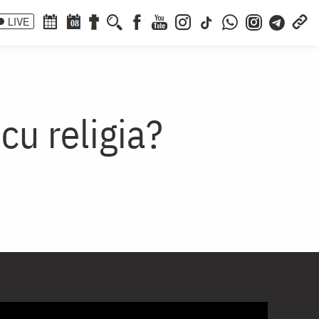
LIVE
08
cu religia?