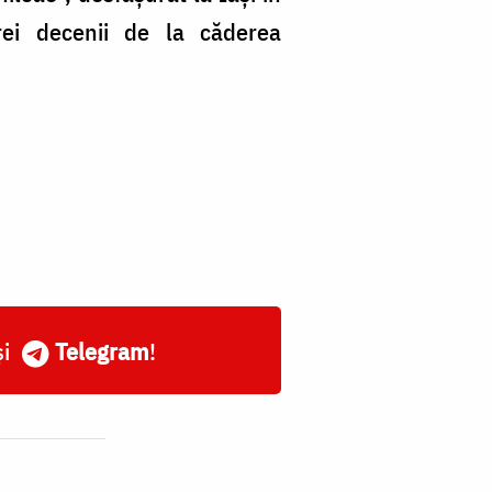
rei decenii de la căderea
și
Telegram
!