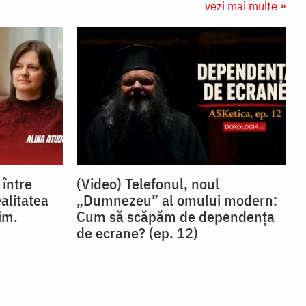
vezi mai multe »
 între
(Video) Telefonul, noul
ealitatea
„Dumnezeu” al omului modern:
im.
Cum să scăpăm de dependența
de ecrane? (ep. 12)