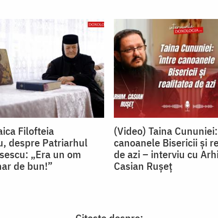
ica Filofteia
(Video) Taina Cununiei:
, despre Patriarhul
canoanele Bisericii și r
isescu: „Era un om
de azi – interviu cu Arh
nar de bun!”
Casian Rușeț
Citește despre: