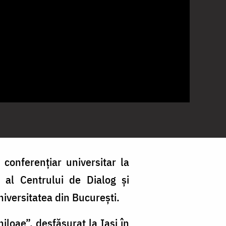
 conferențiar universitar la
r al Centrului de Dialog și
Universitatea din București.
niloae”, desfășurat la Iași în