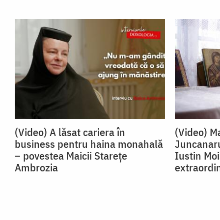
(Video) A lăsat cariera în
(Video) Ma
business pentru haina monahală
Juncanaru
– povestea Maicii Starețe
Iustin Mo
Ambrozia
extraordi