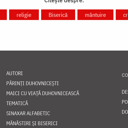
religie
Biserică
mântuire
cr
AUTORI
PĂRINȚI DUHOVNICEȘTI
DE
MAICI CU VIAȚĂ DUHOVNICEASCĂ
PO
TEMATICĂ
DO
SINAXAR ALFABETIC
MĂNĂSTIRI ȘI BISERICI