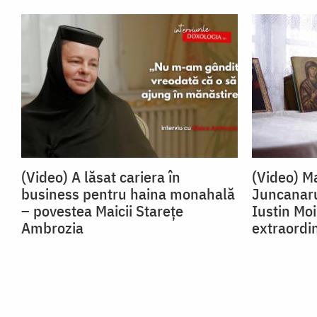
(Video) A lăsat cariera în
(Video) Ma
business pentru haina monahală
Juncanaru
– povestea Maicii Starețe
Iustin Mo
Ambrozia
extraordi