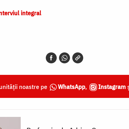
nterviul integral
nității noastre pe
WhatsApp
,
Instagram