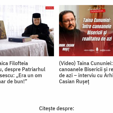
ica Filofteia
(Video) Taina Cununiei:
, despre Patriarhul
canoanele Bisericii și r
isescu: „Era un om
de azi – interviu cu Arh
nar de bun!”
Casian Rușeț
Citește despre: