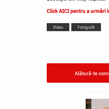
Click AICI pentru a urmări i
Video
Fotografii
Alătură-te comu