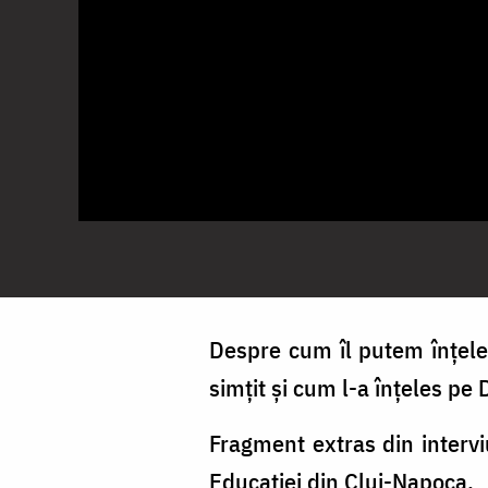
Despre cum îl putem înțele
simțit și cum l-a înțeles p
Fragment extras din interviu
Educației din Cluj-Napoca.