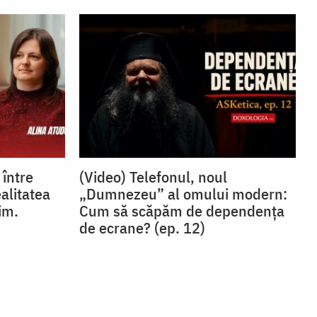
 între
(Video) Telefonul, noul
ealitatea
„Dumnezeu” al omului modern:
im.
Cum să scăpăm de dependența
de ecrane? (ep. 12)