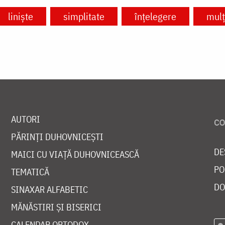
liniște
simplitate
înțelegere
mul
AUTORI
PĂRINȚI DUHOVNICEȘTI
DE
MAICI CU VIAȚĂ DUHOVNICEASCĂ
PO
TEMATICĂ
DO
SINAXAR ALFABETIC
MĂNĂSTIRI ȘI BISERICI
CALENDAR ORTODOX