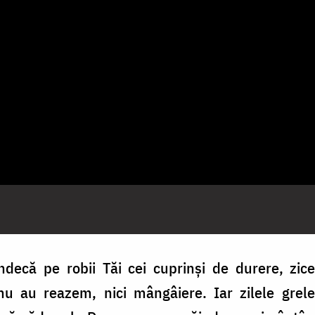
ndecă pe robii Tăi cei cuprinși de durere, zic
nu au reazem, nici mângâiere. Iar zilele grel