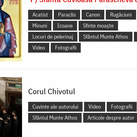
Acatist
Paraclis
Canon
Rugăciuni
Minuni
Icoane
Sfinte moaște
Locuri de pelerinaj
Sfântul Munte Athos
Video
Fotografii
Corul Chivotul
Cuvinte ale autorului
Video
Fotografii
Sfântul Munte Athos
Articole despre autor