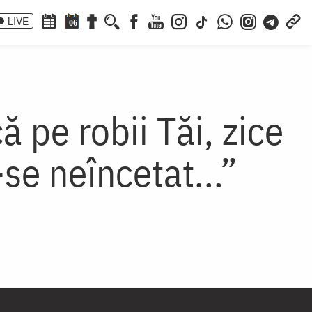
LIVE
06
 pe robii Tăi, zice
e neîncetat...”