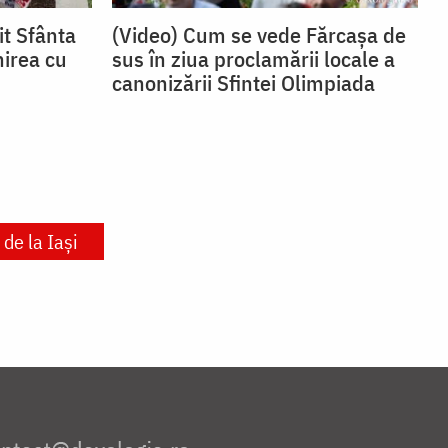
it Sfânta
(Video) Cum se vede Fărcașa de
nirea cu
sus în ziua proclamării locale a
canonizării Sfintei Olimpiada
de la Iași