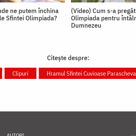
nde ne putem închina
(Video) Cum s-a pregăt
le Sfintei Olimpiada?
Olimpiada pentru întâl
Dumnezeu
Citește despre:
Clipuri
Hramul Sfintei Cuvioase Parascheva 
AUTORI