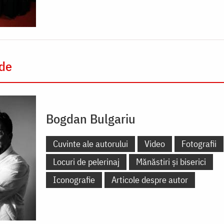
 de
Bogdan Bulgariu
Cuvinte ale autorului
Video
Fotografii
Locuri de pelerinaj
Mănăstiri și biserici
Iconografie
Articole despre autor