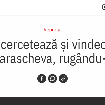
Reportaj
ercetează și vindecă
arascheva, rugându-s