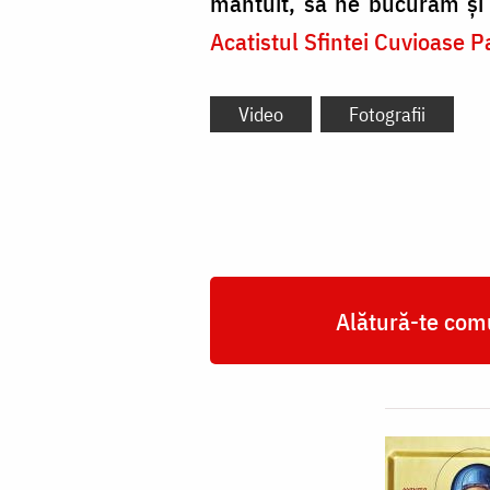
mântuit, să ne bucurăm și 
Acatistul Sfintei Cuvioase 
Video
Fotografii
Alătură-te comu