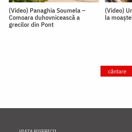
(Video) Panaghia Soumela –
(Video) U
Comoara duhovnicească a
la moaște
grecilor din Pont
cântare
VIAȚA BISERICII