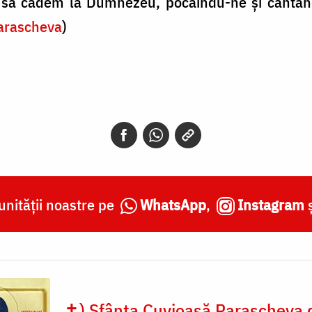
să cădem la Dum­nezeu, pocăindu-ne și cântând
Parascheva
)
nității noastre pe
WhatsApp
,
Instagram
✝) Sfânta Cuvioasă Parascheva d