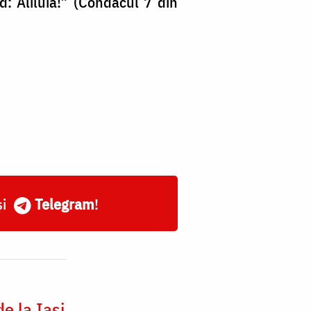
: Aliluia!” (Condacul 7 din
și
Telegram
!
e la Iași