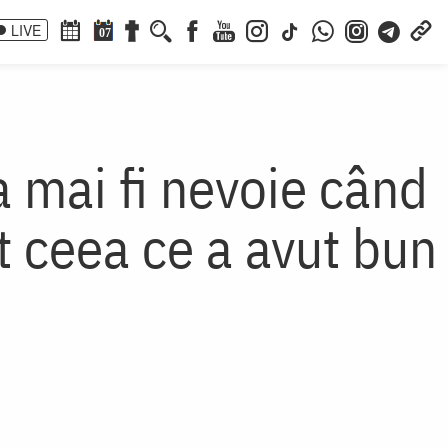
LIVE
07
a mai fi nevoie când
ot ceea ce a avut bun