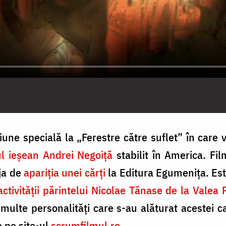
ne specială la „Ferestre către suflet” în care v
ul ieşean Andrei Negoiţă
stabilit în America. Fil
ja de
apariţia unei cărţi
la Editura Egumeniţa. Est
activităţii părintelui Nicolae Tănase de la Valea 
 multe personalităţi care s-au alăturat acestei c
e pe site-ul
scrumfilmul.ro
.