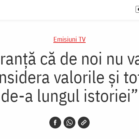
Emisiuni TV
ranţă că de noi nu v
sidera valorile şi t
de-a lungul istoriei”