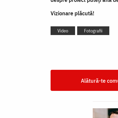
Vizionare plăcută!
Video
Fotografii
Alătură-te comu