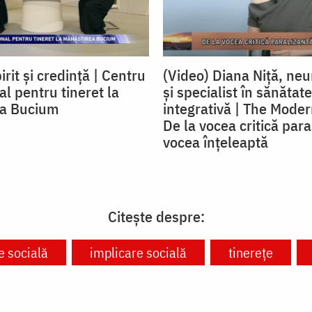
irit și credință | Centru
(Video) Diana Niță, neu
l pentru tineret la
și specialist în sănătate
ea Bucium
integrativă | The Moder
De la vocea critică para
vocea înțeleaptă
Citește despre:
 socială
implicare socială
tinerețe