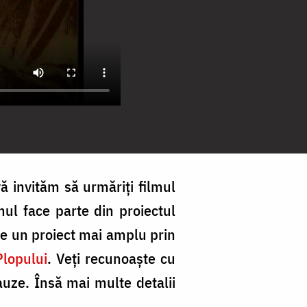
ă invităm să urmăriţi filmul
mul face parte din proiectul
e un proiect mai amplu prin
Plopului
. Veţi recunoaşte cu
auze. Însă mai multe detalii