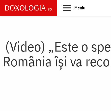
Skip
Meniu
to
main
Main
content
navigation
(Video) „Este o spe
România îşi va recon