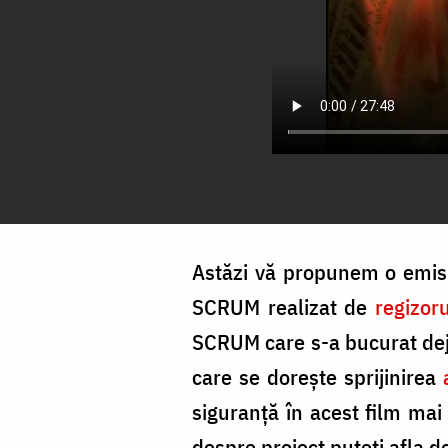
Astăzi vă propunem o emisiu
SCRUM realizat de
regizor
SCRUM care s-a bucurat de
care se doreşte sprijinirea
siguranţă în acest film mai
despre proiect puteţi afla d