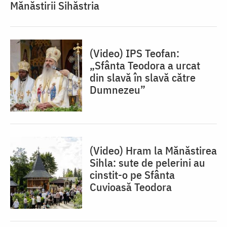
Mănăstirii Sihăstria
(Video) IPS Teofan:
„Sfânta Teodora a urcat
din slavă în slavă către
Dumnezeu”
(Video) Hram la Mănăstirea
Sihla: sute de pelerini au
cinstit-o pe Sfânta
Cuvioasă Teodora