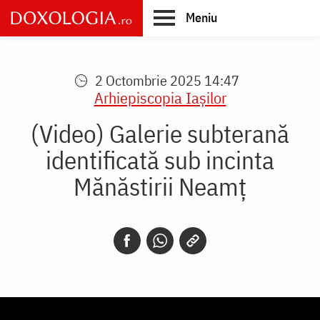
Skip
Meniu
to
main
Main
content
navigation
2 Octombrie 2025 14:47
Arhiepiscopia Iaşilor
(Video) Galerie subterană
identificată sub incinta
Mănăstirii Neamț