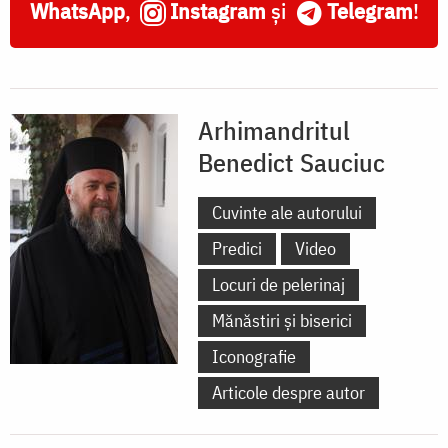
WhatsApp
,
Instagram
și
Telegram
!
Arhimandritul
Benedict Sauciuc
Cuvinte ale autorului
Predici
Video
Locuri de pelerinaj
Mănăstiri și biserici
Iconografie
Articole despre autor