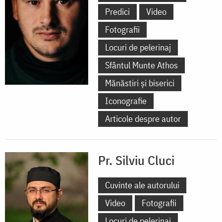
Predici
Video
Fotografii
Locuri de pelerinaj
Sfântul Munte Athos
Mănăstiri și biserici
Iconografie
Articole despre autor
Pr. Silviu Cluci
Cuvinte ale autorului
Video
Fotografii
Locuri de pelerinaj