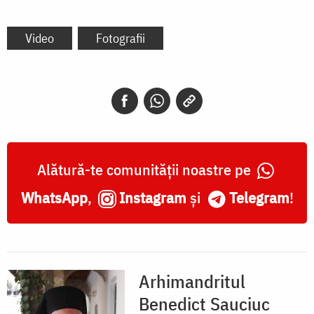
Video
Fotografii
Alătură-te comunității noastre pe
WhatsApp
,
Instagram
și
Telegram
!
Arhimandritul
Benedict Sauciuc