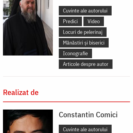
Cuvinte ale autorului
Predici
Video
Locuri de pelerinaj
Mănăstiri și biserici
Iconografie
Articole despre autor
Realizat de
Constantin Comici
Cuvinte ale autorului