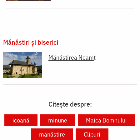
Mănăstiri și biserici
Mănăstirea Neamţ
Citește despre:
icoană
minune
Maica Domnului
mănăstire
Clipuri