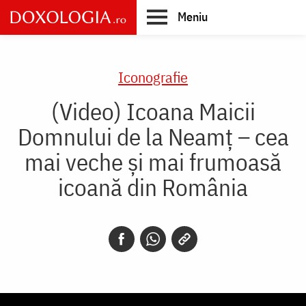
Skip
Meniu
to
main
Main
content
navigation
Iconografie
(Video) Icoana Maicii
Domnului de la Neamț – cea
mai veche și mai frumoasă
icoană din România