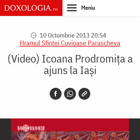
Skip
Meniu
to
main
Main
content
navigation
10 Octombrie 2013 20:54
Hramul Sfintei Cuvioase Parascheva
(Video) Icoana Prodromiţa a
ajuns la Iaşi