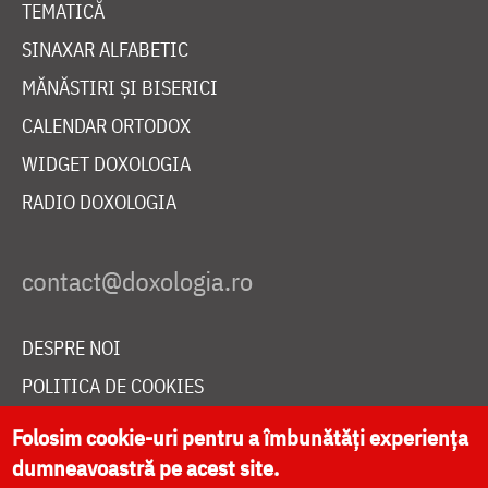
TEMATICĂ
SINAXAR ALFABETIC
MĂNĂSTIRI ȘI BISERICI
CALENDAR ORTODOX
WIDGET DOXOLOGIA
RADIO DOXOLOGIA
DESPRE NOI
POLITICA DE COOKIES
DONEAZĂ ONLINE PENTRU CATEDRALA NAȚIONALĂ
Folosim cookie-uri pentru a îmbunătăți experiența
dumneavoastră pe acest site.