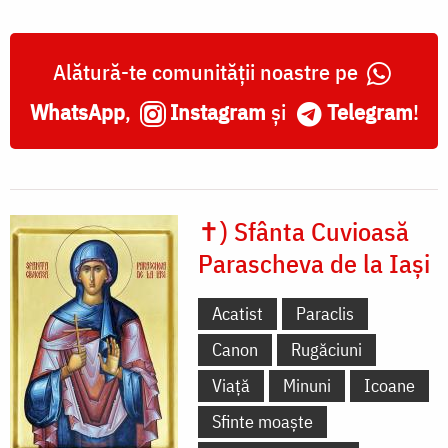
Alătură-te comunității noastre pe
WhatsApp
,
Instagram
și
Telegram
!
✝) Sfânta Cuvioasă
Parascheva de la Iași
Acatist
Paraclis
Canon
Rugăciuni
Viață
Minuni
Icoane
Sfinte moaște