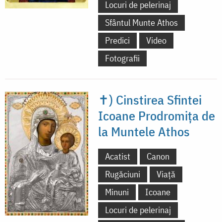
Locuri de pelerinaj
Sfântul Munte Athos
Predici
Video
Fotografii
✝) Cinstirea Sfintei
Icoane Prodromița de
la Muntele Athos
Acatist
Canon
Rugăciuni
Viață
Minuni
Icoane
Locuri de pelerinaj