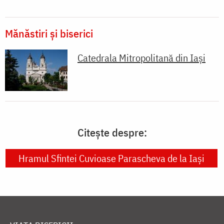
Mănăstiri și biserici
Catedrala Mitropolitană din Iaşi
Citește despre:
Hramul Sfintei Cuvioase Parascheva de la Iași