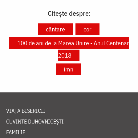
Citește despre:
cântare
cor
100 de ani de la Marea Unire - Anul Centenar
2018
imn
VIAȚA BISERICII
CUVINTE DUHOVNICEȘTI
FAMILIE