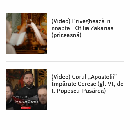
(Video) Priveghează-n
noapte - Otilia Zakarias
(priceasnă)
(Video) Corul „Apostolii” –
⁠Împărate Ceresc (gl. VI, de
I. Popescu-Pasărea)