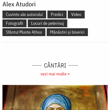
Alex Atudori
Cuvinte ale autorului
Predici
Video
Fotografii
Locuri de pelerinaj
Sfântul Munte Athos
Mănăstiri și biserici
CÂNTĂRI
vezi mai multe »