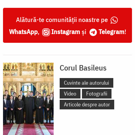
Alătură-te comunității noastre pe
WhatsApp
,
Instagram
și
Telegram
!
Corul Basileus
Cuvinte ale autorului
Video
Fotografii
Articole despre autor