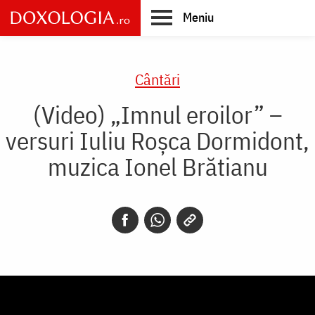
Skip
Meniu
to
main
Main
content
navigation
Cântări
(Video) „Imnul eroilor” –
versuri Iuliu Roșca Dormidont,
muzica Ionel Brătianu