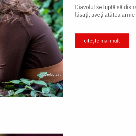
Diavolul se luptă să dist
lăsați, aveți atâtea arme
citește mai mult