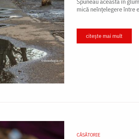
Spuneau aceasta în glumă,
mică neînțelegere între e
citește mai mult
CĂSĂTORIE