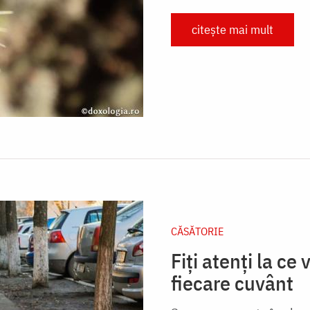
citește mai mult
CĂSĂTORIE
Fiți atenți la ce
fiecare cuvânt