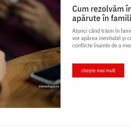
Cum rezolvăm în
apărute în famil
Atunci când trăim în fami
vor apărea inevitabil și
conflicte înainte de a mer
citește mai mult