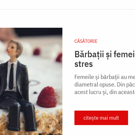
CĂSĂTORIE
Bărbații și femei
stres
Femeile și bărbații au me
diametral opuse. Din păc
acest lucru şi, din aceast
citește mai mult