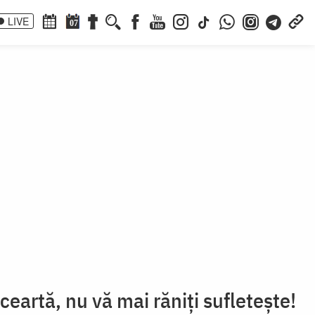
LIVE
07
 ceartă, nu vă mai răniți sufletește!