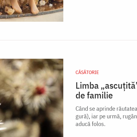
CĂSĂTORIE
Limba „ascuțită
de familie
Când se aprinde răutatea, 
gură), iar pe urmă, rugân
aducă folos.