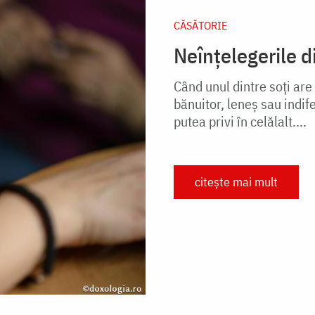
CĂSĂTORIE
Neînțelegerile d
Când unul dintre soți ar
bănuitor, leneș sau indif
putea privi în celălalt....
citește mai mult