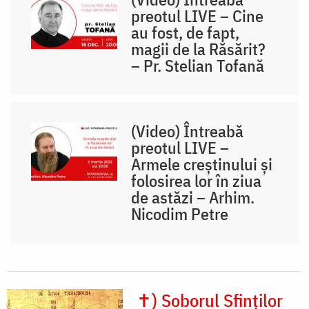
preotul LIVE – Cine
au fost, de fapt,
magii de la Răsărit?
– Pr. Stelian Tofană
(Video) Întreabă
preotul LIVE –
Armele creștinului și
folosirea lor în ziua
de astăzi – Arhim.
Nicodim Petre
✝) Soborul Sfinților