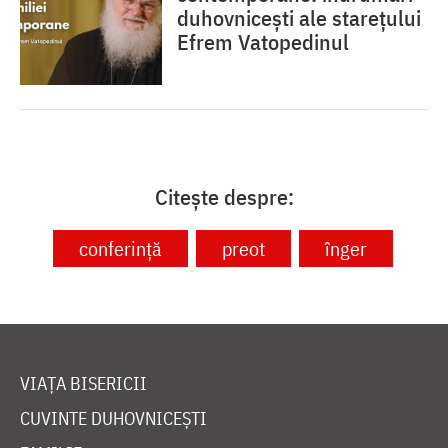
duhovnicești ale starețului
Efrem Vatopedinul
Citește despre:
conferință
preot
înger
VIAȚA BISERICII
CUVINTE DUHOVNICEȘTI