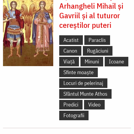
Arhangheli Mihail și
Gavriil și al tuturor
cereștilor puteri
Acatist
Paraclis
Canon
Rugăciuni
Viață
Minuni
Icoane
Sfinte moaște
Locuri de pelerinaj
Sfântul Munte Athos
Predici
Video
Fotografii