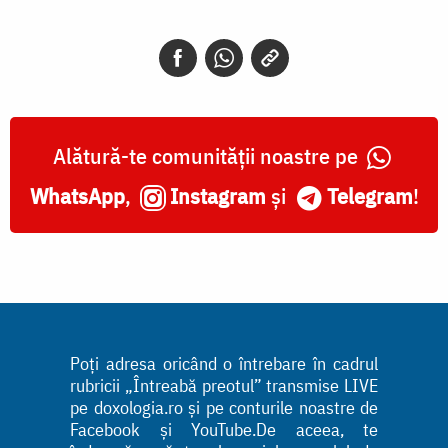
Alătură-te comunității noastre pe
WhatsApp
,
Instagram
și
Telegram
!
Poți adresa oricând o întrebare în cadrul
rubricii „Întreabă preotul” transmise LIVE
pe doxologia.ro și pe conturile noastre de
Facebook și YouTube.De aceea, te