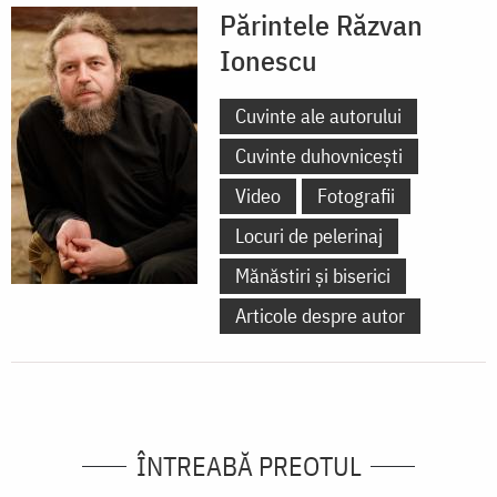
Părintele Răzvan
Ionescu
Cuvinte ale autorului
Cuvinte duhovnicești
Video
Fotografii
Locuri de pelerinaj
Mănăstiri și biserici
Articole despre autor
ÎNTREABĂ PREOTUL