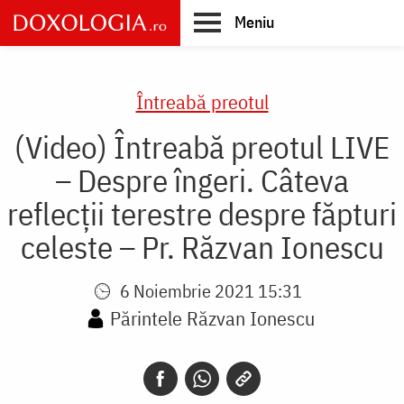
Skip
Meniu
to
main
Main
content
navigation
Întreabă preotul
(Video) Întreabă preotul LIVE
– Despre îngeri. Câteva
reflecții terestre despre făpturi
celeste – Pr. Răzvan Ionescu
6 Noiembrie 2021 15:31
Părintele Răzvan Ionescu