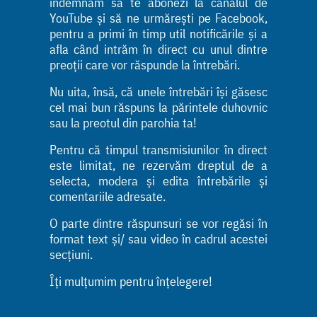
îndemnăm să te abonezi la canalul de
YouTube și să ne urmărești pe Facebook,
pentru a primi în timp util notificările și a
afla când intrăm în direct cu unul dintre
preoții care vor răspunde la întrebări.
Nu uita, însă, că unele întrebări își găsesc
cel mai bun răspuns la părintele duhovnic
sau la preotul din parohia ta!
Pentru că timpul transmisiunilor în direct
este limitat, ne rezervăm dreptul de a
selecta, modera și edita întrebările și
comentariile adresate.
O parte dintre răspunsuri se vor regăsi în
format text și/ sau video în cadrul acestei
secțiuni.
Îți mulțumim pentru înțelegere!