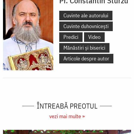
Pr. Constantin Sturzu
Cuvinte ale autorului
Cuvinte duhovnicești
Predici
Video
Mănăstiri și biserici
Articole despre autor
ÎNTREABĂ PREOTUL
vezi mai multe »