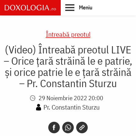
Skip
Meniu
to
main
Main
content
navigation
Întreabă preotul
(Video) Întreabă preotul LIVE
– Orice țară străină le e patrie,
și orice patrie le e țară străină
– Pr. Constantin Sturzu
29 Noiembrie 2022 20:00
Pr. Constantin Sturzu