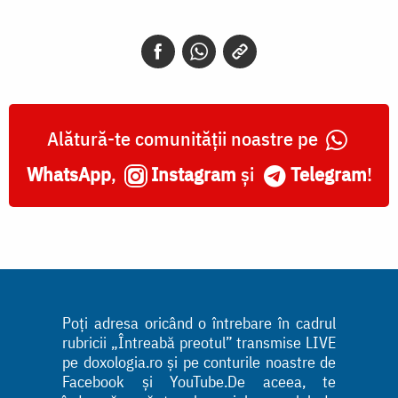
Alătură-te comunității noastre pe
WhatsApp
,
Instagram
și
Telegram
!
Poți adresa oricând o întrebare în cadrul
rubricii „Întreabă preotul” transmise LIVE
pe doxologia.ro și pe conturile noastre de
Facebook și YouTube.De aceea, te