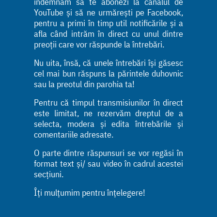
îndemnăm să te abonezi la canalul de
YouTube și să ne urmărești pe Facebook,
pentru a primi în timp util notificările și a
afla când intrăm în direct cu unul dintre
preoții care vor răspunde la întrebări.
Nu uita, însă, că unele întrebări își găsesc
cel mai bun răspuns la părintele duhovnic
sau la preotul din parohia ta!
Pentru că timpul transmisiunilor în direct
este limitat, ne rezervăm dreptul de a
selecta, modera și edita întrebările și
comentariile adresate.
O parte dintre răspunsuri se vor regăsi în
format text și/ sau video în cadrul acestei
secțiuni.
Îți mulțumim pentru înțelegere!