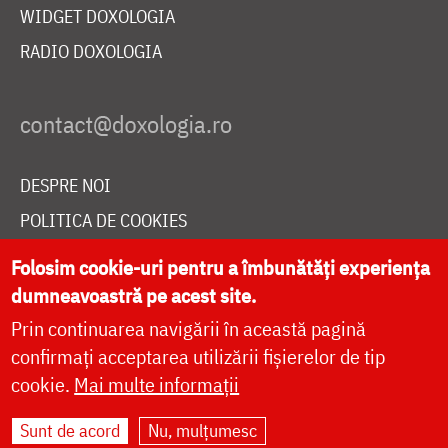
WIDGET DOXOLOGIA
RADIO DOXOLOGIA
DESPRE NOI
POLITICA DE COOKIES
DONEAZĂ ONLINE PENTRU CATEDRALA NAȚIONALĂ
Folosim cookie-uri pentru a îmbunătăți experiența
dumneavoastră pe acest site.
Prin continuarea navigării în această pagină
LIVE
confirmați acceptarea utilizării fișierelor de tip
cookie.
Mai multe informații
Site dezvoltat de
DOXOLOGIA MEDIA
,
Sunt de acord
Nu, mulțumesc