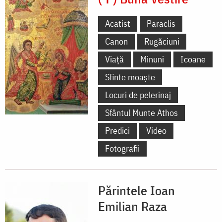
Acatist
Paraclis
Canon
Rugăciuni
Viață
Minuni
Icoane
Sfinte moaște
Locuri de pelerinaj
Sfântul Munte Athos
Predici
Video
Fotografii
Părintele Ioan
Emilian Raza