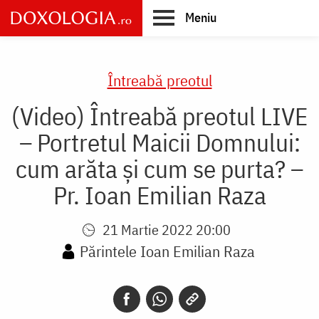
Skip
Meniu
to
main
Main
content
navigation
Întreabă preotul
(Video) Întreabă preotul LIVE
– Portretul Maicii Domnului:
cum arăta și cum se purta? –
Pr. Ioan Emilian Raza
21 Martie 2022 20:00
Părintele Ioan Emilian Raza