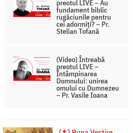
preotul LIVE – Au
fundament biblic
rugăciunile pentru
cei adormiți? – Pr.
Stelian Tofană
(Video) Întreabă
preotul LIVE –
Întâmpinarea
Domnului: unirea
omului cu Dumnezeu
– Pr. Vasile Ioana
(✝) Buna Vestire