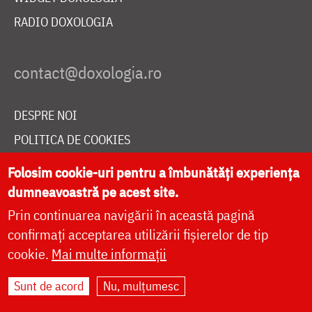
RADIO DOXOLOGIA
DESPRE NOI
POLITICA DE COOKIES
DONEAZĂ ONLINE PENTRU CATEDRALA NAȚIONALĂ
Folosim cookie-uri pentru a îmbunătăți experiența
dumneavoastră pe acest site.
Prin continuarea navigării în această pagină
LIVE
confirmați acceptarea utilizării fișierelor de tip
cookie.
Mai multe informații
Site dezvoltat de
DOXOLOGIA MEDIA
,
Sunt de acord
Nu, mulțumesc
Arhiepiscopia Iașilor | ©
doxologia.ro