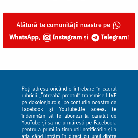
Alătură-te comunității noastre pe
WhatsApp
,
Instagram
și
Telegram
!
Poți adresa oricând o întrebare în cadrul
rubricii „Întreabă preotul” transmise LIVE
pe doxologia.ro și pe conturile noastre de
Facebook și YouTube.De aceea, te
îndemnăm să te abonezi la canalul de
YouTube și să ne urmărești pe Facebook,
pentru a primi în timp util notificările și a
afla când intrăm în direct cu unul dintre