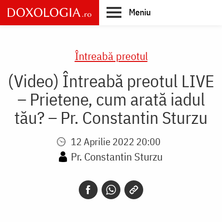
Skip
Meniu
to
main
Main
content
navigation
Întreabă preotul
(Video) Întreabă preotul LIVE
– Prietene, cum arată iadul
tău? – Pr. Constantin Sturzu
12 Aprilie 2022 20:00
Pr. Constantin Sturzu