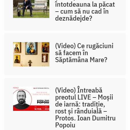
întotdeauna la păcat
– cum să nu cad în
deznădejde?
(Video) Ce rugăciuni
să facem în
Săptămâna Mare?
(Video) Întreabă
preotul LIVE – Moșii
de iarnă: tradiție,
rost și rânduială –
Protos. Ioan Dumitru
Popoiu