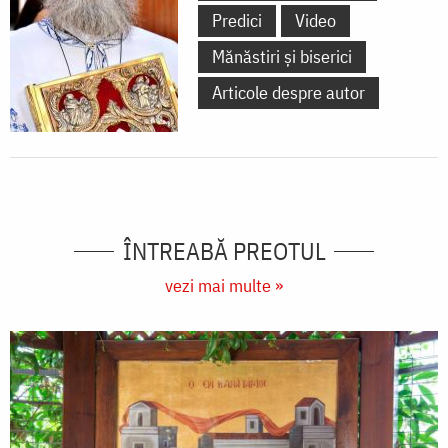
Predici
Video
Mănăstiri și biserici
Articole despre autor
ÎNTREABĂ PREOTUL
vezi mai multe »