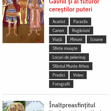
Gavriil și al tuturor
cereștilor puteri
Acatist
Paraclis
Canon
Rugăciuni
Viață
Minuni
Icoane
Sfinte moaște
Locuri de pelerinaj
Sfântul Munte Athos
Predici
Video
Fotografii
Înaltpreasfințitul