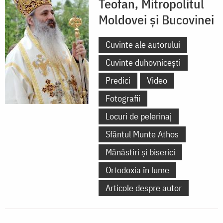
Teofan, Mitropolitul
Moldovei și Bucovinei
Cuvinte ale autorului
Cuvinte duhovnicești
Predici
Video
Fotografii
Locuri de pelerinaj
Sfântul Munte Athos
Mănăstiri și biserici
Ortodoxia în lume
Articole despre autor