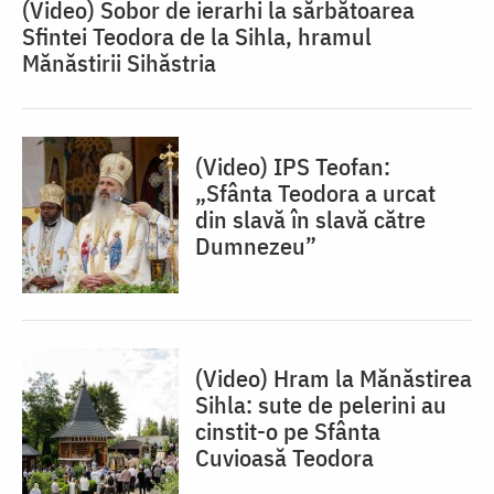
(Video) Sobor de ierarhi la sărbătoarea
Sfintei Teodora de la Sihla, hramul
Mănăstirii Sihăstria
(Video) IPS Teofan:
„Sfânta Teodora a urcat
din slavă în slavă către
Dumnezeu”
(Video) Hram la Mănăstirea
Sihla: sute de pelerini au
cinstit-o pe Sfânta
Cuvioasă Teodora