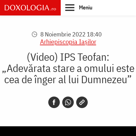
Skip
Meniu
to
main
Main
content
navigation
8 Noiembrie 2022 18:40
Arhiepiscopia Iaşilor
(Video) IPS Teofan:
„Adevărata stare a omului este
cea de înger al lui Dumnezeu”