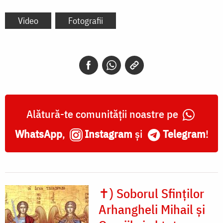
Video
Fotografii
Alătură-te comunității noastre pe
WhatsApp
,
Instagram
și
Telegram
!
✝) Soborul Sfinților
Arhangheli Mihail și