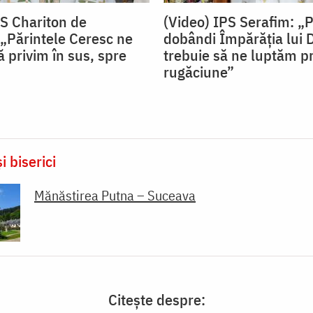
PS Chariton de
(Video) IPS Serafim: „
„Părintele Ceresc ne
dobândi Împărăția lui
 privim în sus, spre
trebuie să ne luptăm pr
rugăciune”
i biserici
Mănăstirea Putna – Suceava
Citește despre: