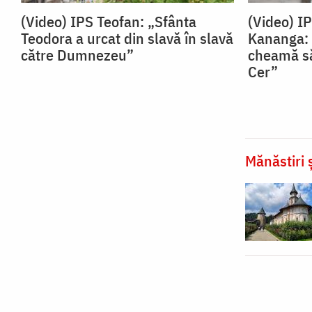
(Video) IPS Teofan: „Sfânta
(Video) I
Teodora a urcat din slavă în slavă
Kananga: 
către Dumnezeu”
cheamă să
Cer”
Mănăstiri ș