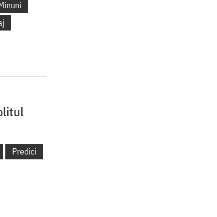
Minuni
aj
litul
Predici