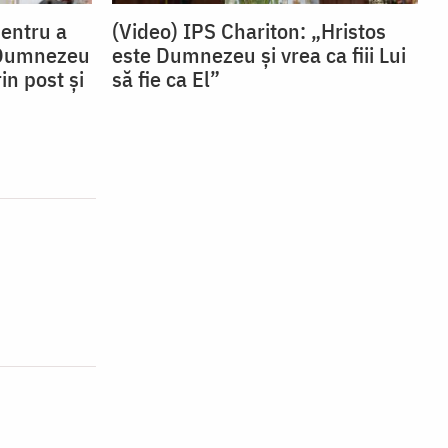
Pentru a
(Video) IPS Chariton: „Hristos
 Dumnezeu
este Dumnezeu și vrea ca fiii Lui
in post și
să fie ca El”