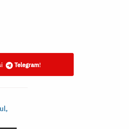
și
Telegram
!
ul,