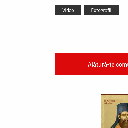
Video
Fotografii
Alătură-te comu