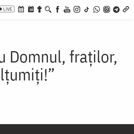
LIVE
08
u Domnul, fraților,
lțumiți!”