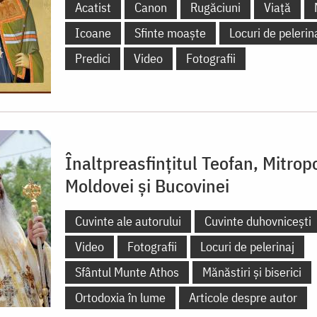
Acatist
Canon
Rugăciuni
Viață
Icoane
Sfinte moaște
Locuri de pelerin
Predici
Video
Fotografii
Înaltpreasfințitul Teofan, Mitropo
Moldovei și Bucovinei
Cuvinte ale autorului
Cuvinte duhovnicești
Video
Fotografii
Locuri de pelerinaj
Sfântul Munte Athos
Mănăstiri și biserici
Ortodoxia în lume
Articole despre autor