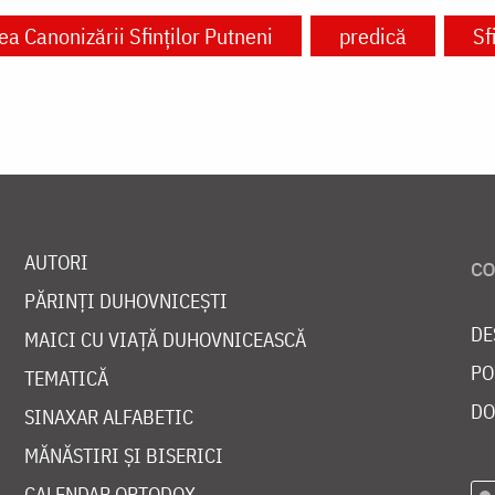
a Canonizării Sfinților Putneni
predică
Sf
AUTORI
PĂRINȚI DUHOVNICEȘTI
DE
MAICI CU VIAȚĂ DUHOVNICEASCĂ
PO
TEMATICĂ
DO
SINAXAR ALFABETIC
MĂNĂSTIRI ȘI BISERICI
CALENDAR ORTODOX