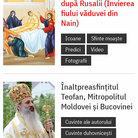
după Rusalii (Învierea
fiului văduvei din
Nain)
Icoane
Sfinte moaște
Predici
Video
Fotografii
Înaltpreasfințitul
Teofan, Mitropolitul
Moldovei și Bucovinei
Cuvinte ale autorului
Cuvinte duhovnicești