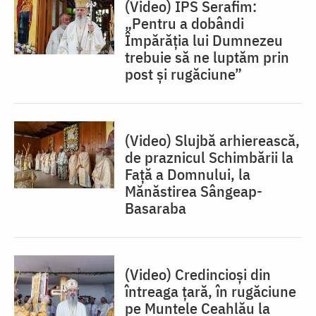
(Video) IPS Serafim:
„Pentru a dobândi
Împărăția lui Dumnezeu
trebuie să ne luptăm prin
post și rugăciune”
(Video) Slujbă arhierească,
de praznicul Schimbării la
Față a Domnului, la
Mănăstirea Sângeap-
Basaraba
(Video) Credincioși din
întreaga țară, în rugăciune
pe Muntele Ceahlău la