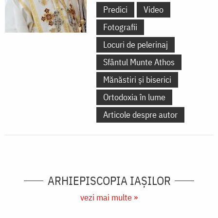
Predici
Video
Fotografii
Locuri de pelerinaj
Sfântul Munte Athos
Mănăstiri și biserici
Ortodoxia în lume
Articole despre autor
ARHIEPISCOPIA IAŞILOR
vezi mai multe »