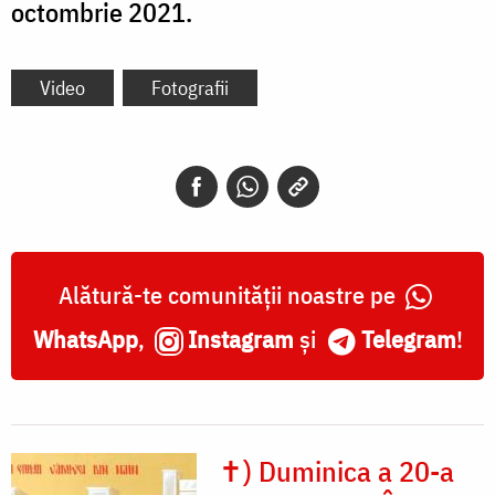
octombrie 2021.
Video
Fotografii
Alătură-te comunității noastre pe
WhatsApp
,
Instagram
și
Telegram
!
✝) Duminica a 20-a