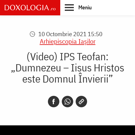
Skip
Meniu
to
main
Main
content
navigation
10 Octombrie 2021 15:50
Arhiepiscopia Iaşilor
(Video) IPS Teofan:
„Dumnezeu – Iisus Hristos
este Domnul Învierii”