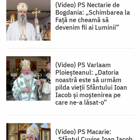
(Video) PS Nectarie de
Bogdania: „Schimbarea la
Față ne cheamă să
devenim fii ai Luminii”
(Video) PS Varlaam
Ploieșteanul: „Datoria
noastră este să urmăm
pilda vieții Sfântului Ioan
Iacob și moștenirea pe
care ne-a lăsat-o”
(Video) PS Macarie:
„Sfântul Cuvios Ioan Iacob