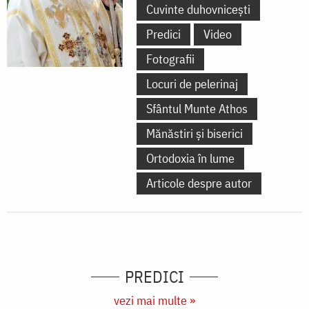
Cuvinte duhovnicești
Predici
Video
Fotografii
Locuri de pelerinaj
Sfântul Munte Athos
Mănăstiri și biserici
Ortodoxia în lume
Articole despre autor
PREDICI
vezi mai multe »