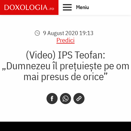
Skip
Meniu
to
main
Main
content
navigation
9 August 2020 19:13
Predici
(Video) IPS Teofan:
„Dumnezeu îl prețuiește pe om
mai presus de orice”