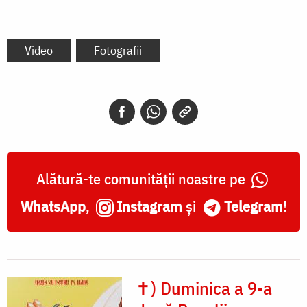
Video
Fotografii
Alătură-te comunității noastre pe
WhatsApp
,
Instagram
și
Telegram
!
✝) Duminica a 9-a