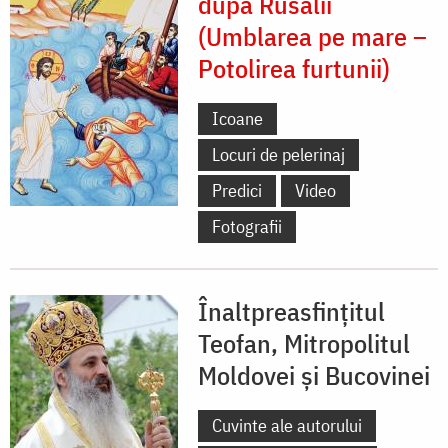
după Rusalii
(Umblarea pe mare –
Potolirea furtunii)
Icoane
Locuri de pelerinaj
Predici
Video
Fotografii
Înaltpreasfințitul
Teofan, Mitropolitul
Moldovei și Bucovinei
Cuvinte ale autorului