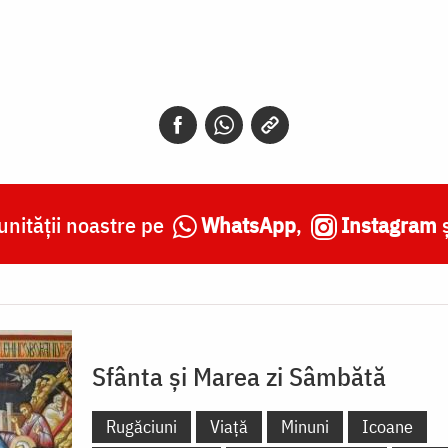
nității noastre pe
WhatsApp
,
Instagram
Sfânta și Marea zi Sâmbătă
Rugăciuni
Viață
Minuni
Icoane