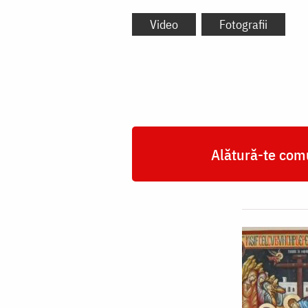
Video
Fotografii
Alătură-te comu