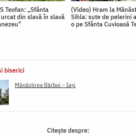
PS Teofan: „Sfânta
(Video) Hram la Mănăst
urcat din slavă în slavă
Sihla: sute de pelerini a
mnezeu”
o pe Sfânta Cuvioasă T
i biserici
Mănăstirea Bărboi – Iași
Citește despre: