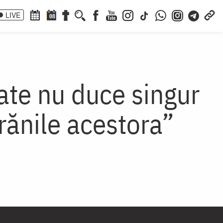
LIVE
08
ate nu duce singur
rănile acestora”