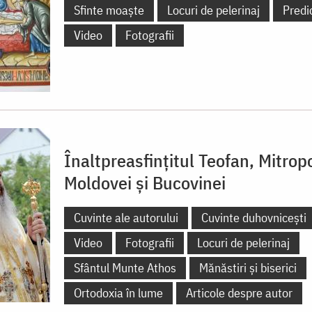
Sfinte moaște
Locuri de pelerinaj
Predi
Video
Fotografii
Înaltpreasfințitul Teofan, Mitropo
Moldovei și Bucovinei
Cuvinte ale autorului
Cuvinte duhovnicești
Video
Fotografii
Locuri de pelerinaj
Sfântul Munte Athos
Mănăstiri și biserici
Ortodoxia în lume
Articole despre autor