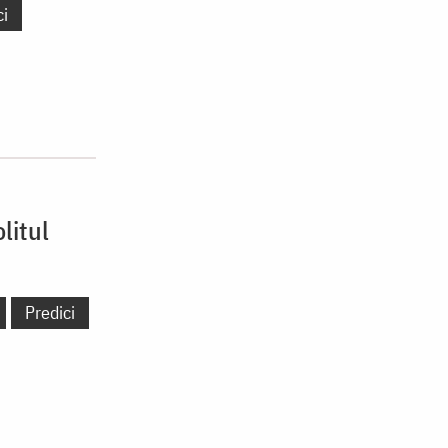
ci
litul
Predici