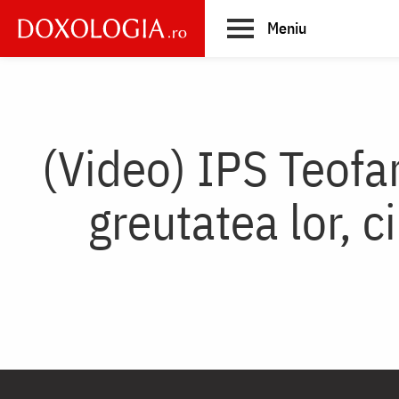
Skip
Meniu
to
main
Main
content
navigation
(Video) IPS Teofa
greutatea lor, 