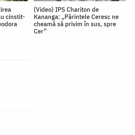
irea
(Video) IPS Chariton de
u cinstit-
Kananga: „Părintele Ceresc ne
eodora
cheamă să privim în sus, spre
Cer”