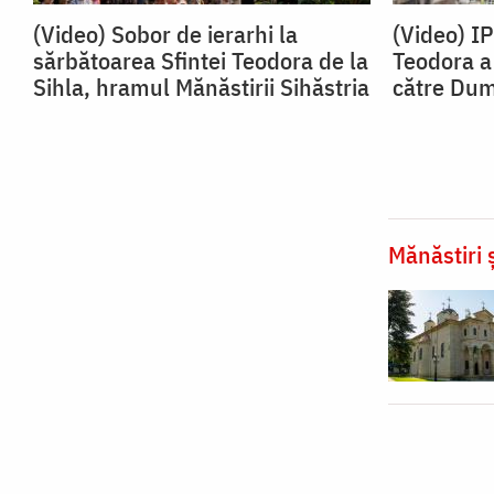
(Video) Sobor de ierarhi la
(Video) I
sărbătoarea Sfintei Teodora de la
Teodora a 
Sihla, hramul Mănăstirii Sihăstria
către Du
Mănăstiri ș