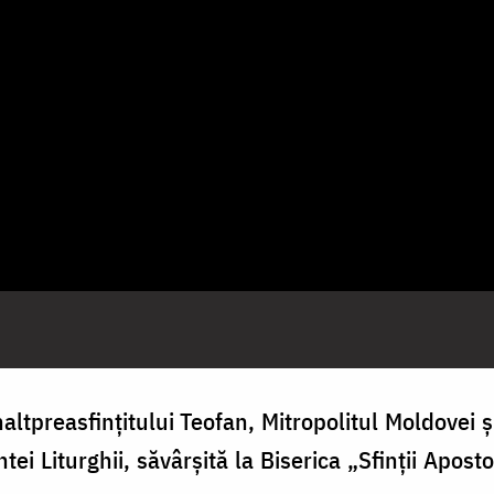
altpreasfințitului Teofan, Mitropolitul Moldovei și
tei Liturghii, săvârșită la Biserica „Sfinții Apost