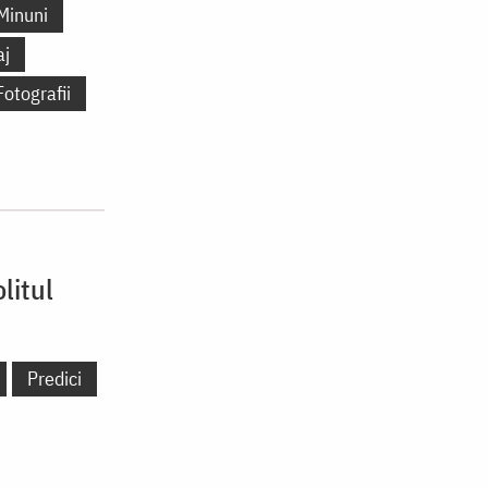
Minuni
aj
Fotografii
litul
Predici