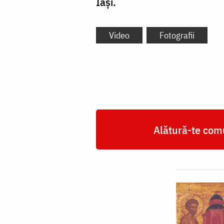
Iași.
Video
Fotografii
Alătură-te comu