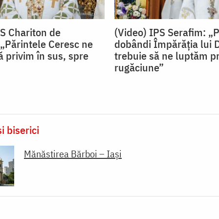
PS Chariton de
(Video) IPS Serafim: „
„Părintele Ceresc ne
dobândi Împărăția lui
 privim în sus, spre
trebuie să ne luptăm pr
rugăciune”
i biserici
Mănăstirea Bărboi – Iași