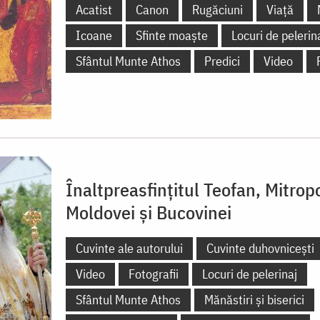
Acatist
Canon
Rugăciuni
Viață
Icoane
Sfinte moaște
Locuri de pelerin
Sfântul Munte Athos
Predici
Video
Înaltpreasfințitul Teofan, Mitropo
Moldovei și Bucovinei
Cuvinte ale autorului
Cuvinte duhovnicești
Video
Fotografii
Locuri de pelerinaj
Sfântul Munte Athos
Mănăstiri și biserici