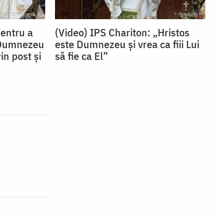
Pentru a
(Video) IPS Chariton: „Hristos
 Dumnezeu
este Dumnezeu și vrea ca fiii Lui
in post și
să fie ca El”