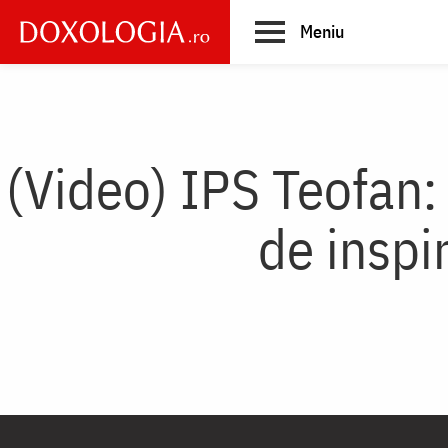
Skip
Meniu
to
main
Main
content
navigation
(Video) IPS Teofan: 
de inspi