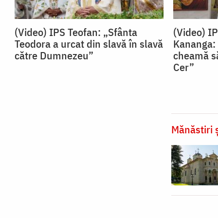
(Video) IPS Teofan: „Sfânta
(Video) I
Teodora a urcat din slavă în slavă
Kananga: 
către Dumnezeu”
cheamă să
Cer”
Mănăstiri ș