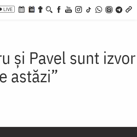
LIVE
08
u și Pavel sunt izvor
e astăzi”