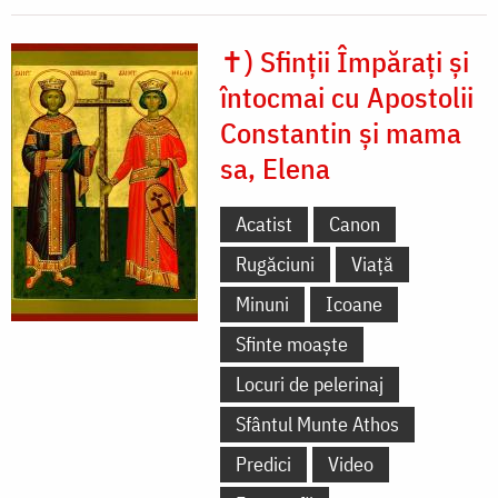
✝) Sfinții Împărați și
întocmai cu Apostolii
Constantin și mama
sa, Elena
Acatist
Canon
Rugăciuni
Viață
Minuni
Icoane
Sfinte moaște
Locuri de pelerinaj
Sfântul Munte Athos
Predici
Video