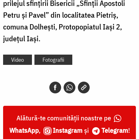
prilejul sfințirii Bisericii „Sfinții Apostoli
Petru și Pavel” din localitatea Pietriș,
comuna Dolhești, Protopopiatul Iași 2,
județul Iași.
Video
Fotografii
Alătură-te comunității noastre pe
WhatsApp
,
Instagram
și
Telegram
!