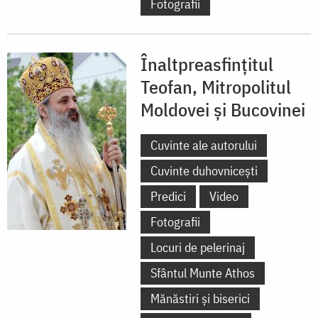
Fotografii
Înaltpreasfințitul
Teofan, Mitropolitul
Moldovei și Bucovinei
Cuvinte ale autorului
Cuvinte duhovnicești
Predici
Video
Fotografii
Locuri de pelerinaj
Sfântul Munte Athos
Mănăstiri și biserici