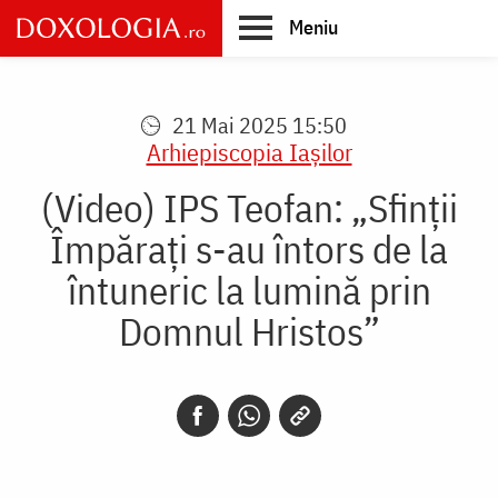
Skip
Meniu
to
main
Main
content
navigation
21 Mai 2025 15:50
Arhiepiscopia Iaşilor
(Video) IPS Teofan: „Sfinții
Împărați s-au întors de la
întuneric la lumină prin
Domnul Hristos”