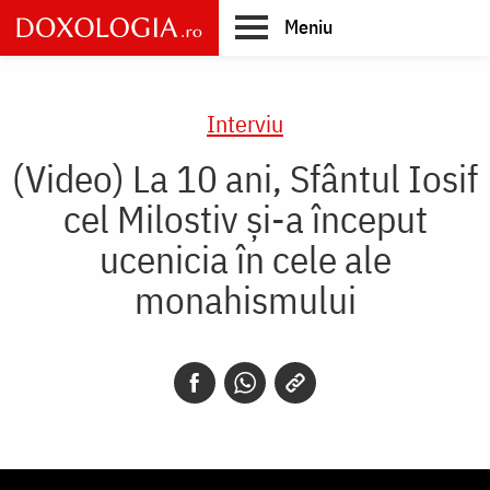
Skip
Meniu
to
main
Main
content
navigation
Interviu
(Video) La 10 ani, Sfântul Iosif
cel Milostiv și-a început
ucenicia în cele ale
monahismului