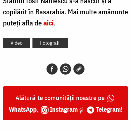
Sfântul Iosif Naniescu s-a născut și a
copilărit în Basarabia. Mai multe amănunte
puteți afla de
aici
.
Video
Fotografii
Alătură-te comunității noastre pe
WhatsApp
,
Instagram
și
Telegram
!