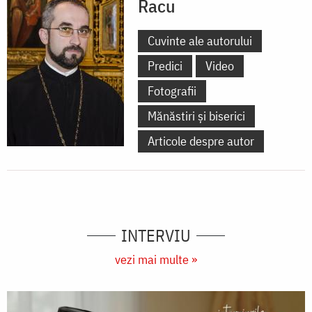
Racu
Cuvinte ale autorului
Predici
Video
Fotografii
Mănăstiri și biserici
Articole despre autor
INTERVIU
vezi mai multe »