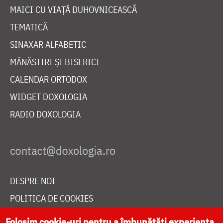
MAICI CU VIAȚĂ DUHOVNICEASCĂ
TEMATICĂ
SINAXAR ALFABETIC
MĂNĂSTIRI ȘI BISERICI
CALENDAR ORTODOX
WIDGET DOXOLOGIA
RADIO DOXOLOGIA
DESPRE NOI
POLITICA DE COOKIES
DONEAZĂ ONLINE PENTRU CATEDRALA NAȚIONALĂ
Folosim cookie-uri pentru a îmbunătăți experiența