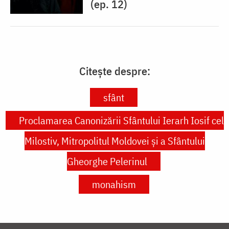
(ep. 12)
Citește despre:
sfânt
Proclamarea Canonizării Sfântului Ierarh Iosif cel
Milostiv, Mitropolitul Moldovei și a Sfântului
Gheorghe Pelerinul
monahism