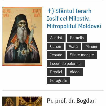
✝) Sfântul Ierarh
Iosif cel Milostiv,
Mitropolitul Moldovei
Acatist
Paraclis
Canon
Viață
Minuni
Icoane
Sfinte moaște
Locuri de pelerinaj
Predici
Video
Fotografii
Pr. prof. dr. Bogdan