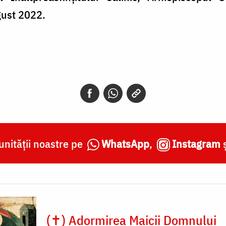
gust 2022.
nității noastre pe
WhatsApp
,
Instagram
(✝) Adormirea Maicii Domnului