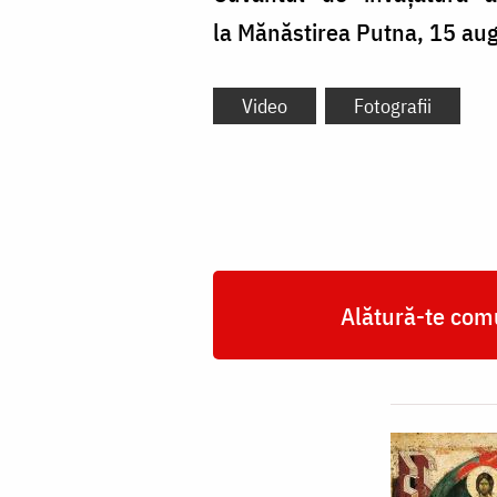
la Mănăstirea Putna, 15 au
Video
Fotografii
Alătură-te comu