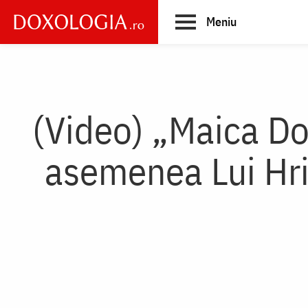
Skip
Meniu
to
main
Main
content
navigation
(Video) „Maica D
asemenea Lui Hris