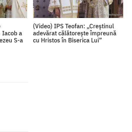
e
(Video) IPS Teofan: „Creștinul
 Iacob a
adevărat călătorește împreună
nezeu S-a
cu Hristos în Biserica Lui”