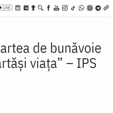
LIVE
06
artea de bunăvoie
rtăși viața” – IPS