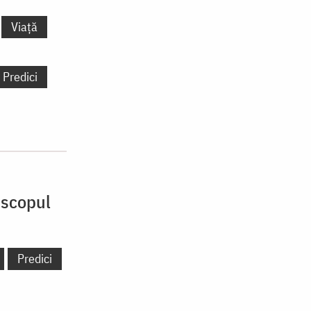
Viață
Predici
iscopul
Predici