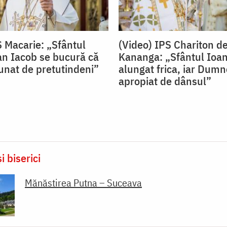
S Macarie: „Sfântul
(Video) IPS Chariton d
an Iacob se bucură că
Kananga: „Sfântul Ioan
nat de pretutindeni”
alungat frica, iar Dum
apropiat de dânsul”
i biserici
Mănăstirea Putna – Suceava