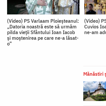
(Video) PS Varlaam Ploieșteanul:
(Video) P
„Datoria noastră este să urmăm
Cuvios Io
pilda vieții Sfântului Ioan Iacob
ne-am adu
și moștenirea pe care ne-a lăsat-
o”
Mănăstiri ș