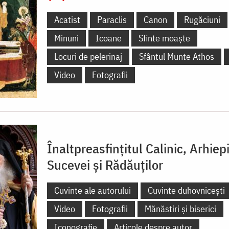
Acatist
Paraclis
Canon
Rugăciuni
Minuni
Icoane
Sfinte moaște
Locuri de pelerinaj
Sfântul Munte Athos
Video
Fotografii
Înaltpreasfințitul Calinic, Arhiep
Sucevei și Rădăuților
Cuvinte ale autorului
Cuvinte duhovnicești
Video
Fotografii
Mănăstiri și biserici
Iconografie
Articole despre autor