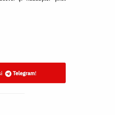
și
Telegram
!