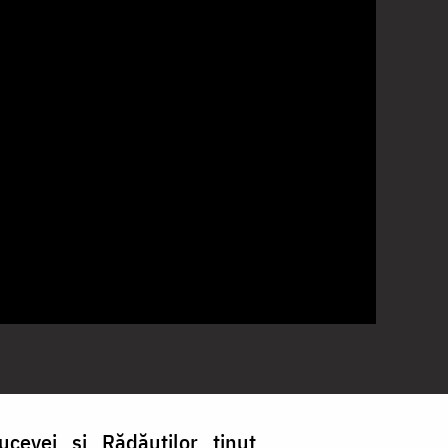
ucevei și Rădăuților ținut