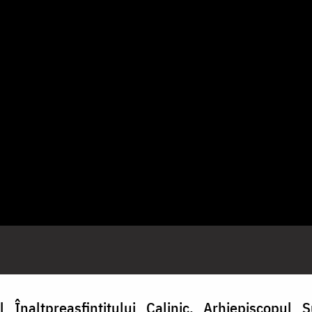
 Înaltpreasfințitului Calinic, Arhiepiscopul S