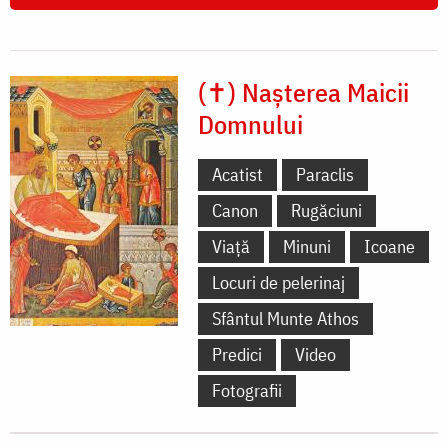
(✝) Nașterea Maicii
Domnului
Acatist
Paraclis
Canon
Rugăciuni
Viață
Minuni
Icoane
Locuri de pelerinaj
Sfântul Munte Athos
Predici
Video
Fotografii