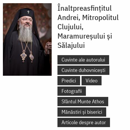
Înaltpreasfințitul
Andrei, Mitropolitul
Clujului,
Maramureșului și
Sălajului
Cuvinte ale autorului
Cuvinte duhovnicești
Predici
Video
Fotografii
Sfântul Munte Athos
Mănăstiri și biserici
Articole despre autor