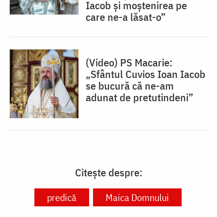
Iacob și moștenirea pe
care ne-a lăsat-o”
(Video) PS Macarie:
„Sfântul Cuvios Ioan Iacob
se bucură că ne-am
adunat de pretutindeni”
Citește despre:
predică
Maica Domnului