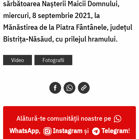
sărbătoarea Nașterii Maicii Domnului,
miercuri, 8 septembrie 2021, la
Mănăstirea de la Piatra Fântânele, județul
Bistrița-Năsăud, cu prilejul hramului.
Video
Fotografii
Alătură-te comunității noastre pe
WhatsApp
,
Instagram
și
Telegram
!