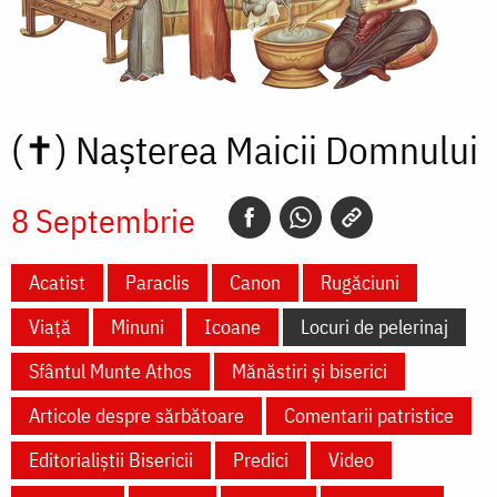
(✝)
Nașterea Maicii Domnului
8 Septembrie
Acatist
Paraclis
Canon
Rugăciuni
Viață
Minuni
Icoane
Locuri de pelerinaj
Sfântul Munte Athos
Mănăstiri și biserici
Articole despre sărbătoare
Comentarii patristice
Editorialiștii Bisericii
Predici
Video