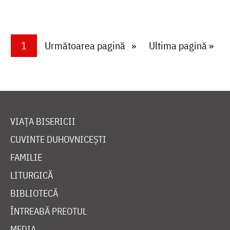
Paginare
Current page
1
Next page
Următoarea pagină
Last page
Ultima pagină »
VIAȚA BISERICII
CUVINTE DUHOVNICEȘTI
FAMILIE
LITURGICĂ
BIBLIOTECĂ
ÎNTREABĂ PREOTUL
MEDIA