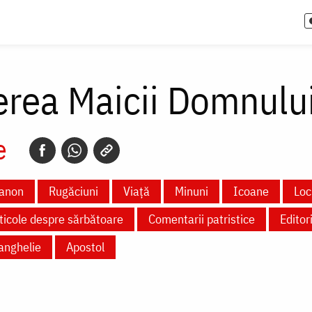
erea Maicii Domnulu
e
anon
Rugăciuni
Viață
Minuni
Icoane
Loc
ticole despre sărbătoare
Comentarii patristice
Editori
anghelie
Apostol