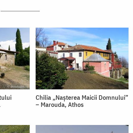
tului
Chilia „Nașterea Maicii Domnului”
l
– Marouda, Athos