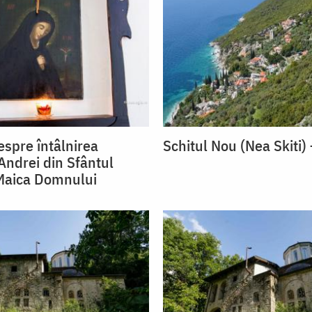
espre întâlnirea
Schitul Nou (Nea Skiti)
Andrei din Sfântul
Maica Domnului