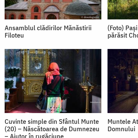
Ansamblul clădirilor Mănăstirii
(Foto) Pași
Filoteu
părăsit Ch
Cuvinte simple din Sfântul Munte
Muntele At
(20) – Născătoarea de Dumnezeu
Domnului
– Ajutor în rugăciune