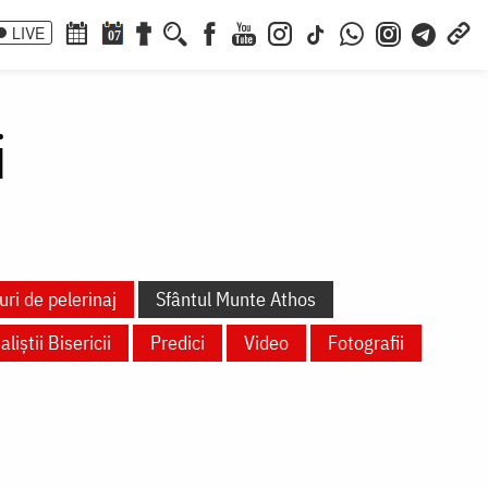
LIVE
07
i
uri de pelerinaj
Sfântul Munte Athos
aliștii Bisericii
Predici
Video
Fotografii