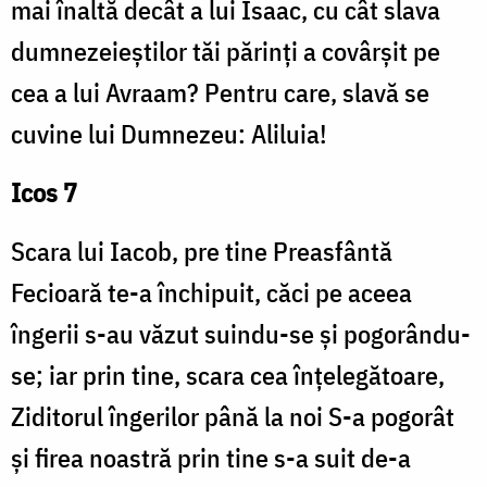
mai înaltă decât a lui Isaac, cu cât slava
dumnezeieștilor tăi părinți a covârșit pe
cea a lui Avraam? Pentru care, slavă se
cuvine lui Dumnezeu: Aliluia!
Icos 7
Scara lui Iacob, pre tine Preasfântă
Fecioară te-a închipuit, căci pe aceea
îngerii s-au văzut suindu-se și pogorându-
se; iar prin tine, scara cea înțelegătoare,
Ziditorul îngerilor până la noi S-a pogorât
și firea noastră prin tine s-a suit de-a