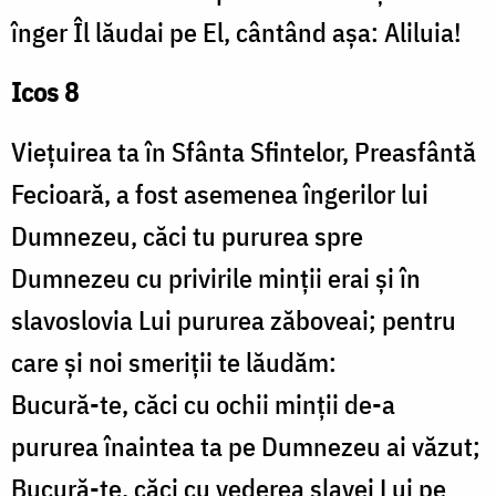
înger Îl lăudai pe El, cântând așa: Aliluia!
Icos 8
Viețuirea ta în Sfânta Sfintelor, Preasfântă
Fecioară, a fost asemenea îngerilor lui
Dumnezeu, căci tu pururea spre
Dumnezeu cu privirile minții erai și în
slavoslovia Lui pururea zăboveai; pentru
care și noi smeriții te lăudăm:
Bucură-te, căci cu ochii minții de-a
pururea înaintea ta pe Dumnezeu ai văzut;
Bucură-te, căci cu vederea slavei Lui pe