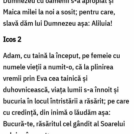
Dumnezeu cu oamenii s-a apropiat și
Maica milei la noi a sosit; pentru care,
slavă dăm lui Dumnezeu așa: Aliluia!
Icos 2
Adam, cu taină la început, pe femeie cu
numele vieții a numit-o, că la plinirea
vremii prin Eva cea tainică și
duhovnicească, viața lumii s-a înnoit și
bucuria în locul întristării a răsărit; pe care
cu credință, din inimă o lăudăm așa:
Bucură-te, răsăritul cel gândit al Soarelui