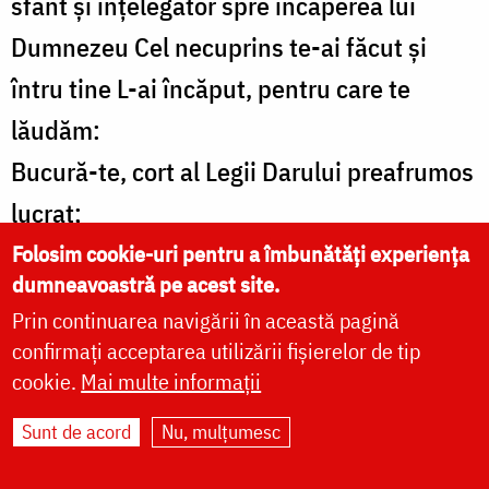
sfânt și înțelegător spre încăperea lui
Dumnezeu Cel necuprins te-ai făcut și
întru tine L-ai încăput, pentru care te
lăudăm:
Bucură-te, cort al Legii Darului preafrumos
lucrat;
Bucură-te, chivot al lui Dumnezeu
Folosim cookie-uri pentru a îmbunătăți experiența
dumneavoastră pe acest site.
preaînfrumusețat;
Prin continuarea navigării în această pagină
Bucură-te, chivot viu și de mână
confirmați acceptarea utilizării fișierelor de tip
neîmpletit;
cookie.
Mai multe informații
Bucură-te, chivot prea luminat și
Sunt de acord
Nu, mulțumesc
preasfințit;