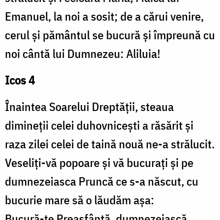
Emanuel, la noi a sosit; de a cărui venire,
cerul și pământul se bucură și împreună cu
noi cântă lui Dumnezeu: Aliluia!
Icos 4
Înaintea Soarelui Dreptății, steaua
dimineții celei duhovnicești a răsărit și
raza zilei celei de taină nouă ne-a strălucit.
Veseliți-vă popoare și vă bucurați și pe
dumnezeiasca Pruncă ce s-a născut, cu
bucurie mare să o lăudăm așa:
Bucură-te Preasfântă, dumnezeiască