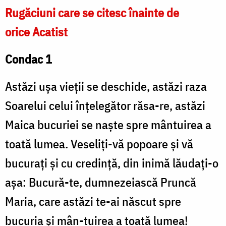
Rugăciuni care se citesc înainte de
orice Acatist
Condac 1
Astăzi ușa vieții se deschide, astăzi raza
Soarelui celui înțelegător răsa-re, astăzi
Maica bucuriei se naște spre mântuirea a
toată lumea. Veseliți-vă popoare și vă
bucurați și cu credință, din inimă lăudați-o
așa: Bucură-te, dumnezeiască Pruncă
Maria, care astăzi te-ai născut spre
bucuria și mân-tuirea a toată lumea!