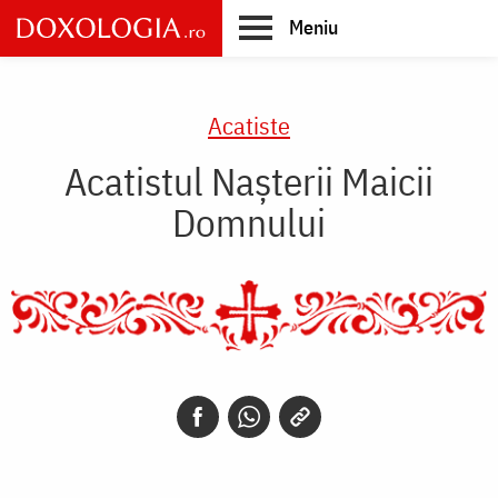
Skip
Meniu
to
main
Main
content
navigation
Acatiste
Acatistul Nașterii Maicii
Domnului