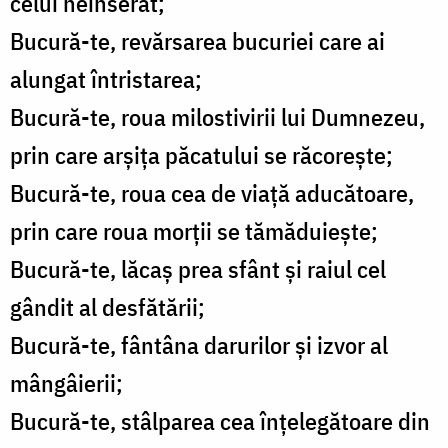
celui neînserat;
Bucură-te, revărsarea bucuriei care ai
alungat întristarea;
Bucură-te, roua milostivirii lui Dumnezeu,
prin care arșița păcatului se răcorește;
Bucură-te, roua cea de viață aducătoare,
prin care roua morții se tămăduiește;
Bucură-te, lăcaș prea sfânt și raiul cel
gândit al desfătării;
Bucură-te, fântâna darurilor și izvor al
mângâierii;
Bucură-te, stâlparea cea înțelegătoare din