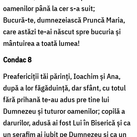
oamenilor până la cer s-a suit;
Bucură-te, dumnezeiască Pruncă Maria,
care astăzi te-ai născut spre bucuria și
mântuirea a toată lumea!
Condac 8
Preafericiții tăi părinți, Ioachim și Ana,
după a lor făgăduință, dar sfânt, cu totul
fără prihană te-au adus pre tine lui
Dumnezeu și tuturor oamenilor; copilă a
darurilor, adusă ai fost Lui în Biserică și ca
un serafim ai iubit pe Dumnezeu și ca un