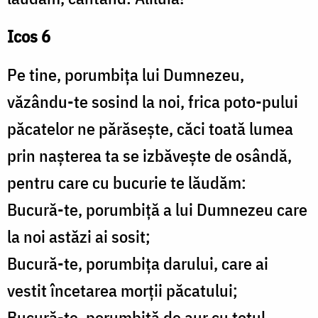
Icos 6
Pe tine, porumbița lui Dumnezeu,
văzându-te sosind la noi, frica poto-pului
păcatelor ne părăsește, căci toată lumea
prin nașterea ta se izbăvește de osândă,
pentru care cu bucurie te lăudăm:
Bucură-te, porumbiță a lui Dumnezeu care
la noi astăzi ai sosit;
Bucură-te, porumbița darului, care ai
vestit încetarea morții păcatului;
Bucură-te, porumbiță de aur cu totul