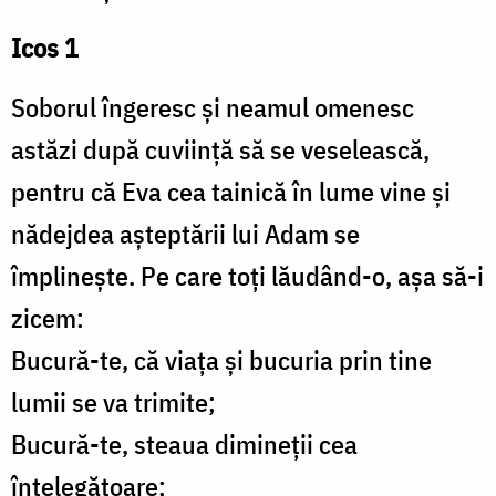
Icos 1
Soborul îngeresc și neamul omenesc
astăzi după cuviință să se veselească,
pentru că Eva cea tainică în lume vine și
nădejdea așteptării lui Adam se
împlinește. Pe care toți lăudând-o, așa să-i
zicem:
Bucură-te, că viața și bucuria prin tine
lumii se va trimite;
Bucură-te, steaua dimineții cea
înțelegătoare;