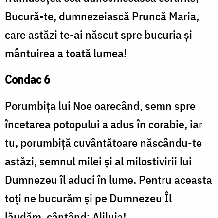
Bucură-te, dumnezeiască Pruncă Maria,
care astăzi te-ai născut spre bucuria și
mântuirea a toată lumea!
Condac 6
Porumbița lui Noe oarecând, semn spre
încetarea potopului a adus în corabie, iar
tu, porumbiță cuvântătoare născându-te
astăzi, semnul milei și al milostivirii lui
Dumnezeu îl aduci în lume. Pentru aceasta
toți ne bucurăm și pe Dumnezeu Îl
lăudăm, cântând: Aliluia!