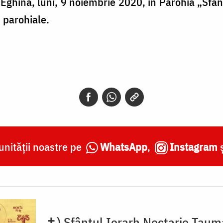
Eghina, luni, 9 noiembrie 2020, în Parohia „Sfânt
i parohiale.
nității noastre pe
WhatsApp
,
Instagram
✝) Sfântul Ierarh Nectarie Taum