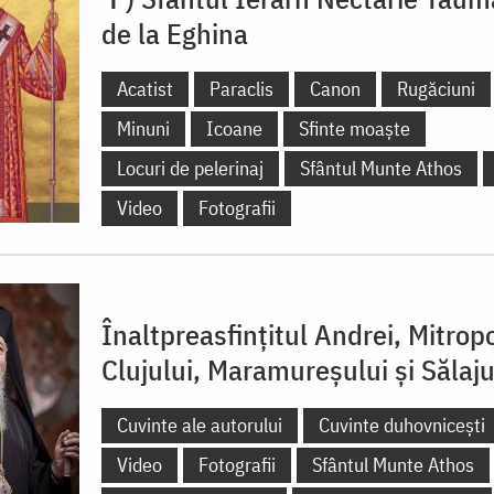
de la Eghina
Acatist
Paraclis
Canon
Rugăciuni
Minuni
Icoane
Sfinte moaște
Locuri de pelerinaj
Sfântul Munte Athos
Video
Fotografii
Înaltpreasfințitul Andrei, Mitropo
Clujului, Maramureșului și Sălaju
Cuvinte ale autorului
Cuvinte duhovnicești
Video
Fotografii
Sfântul Munte Athos