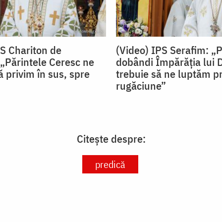
PS Chariton de
(Video) IPS Serafim: „
„Părintele Ceresc ne
dobândi Împărăția lui
 privim în sus, spre
trebuie să ne luptăm pr
rugăciune”
Citește despre:
predică