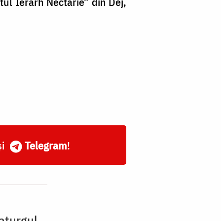
ul Ierarh Nectarie” din Dej,
și
Telegram
!
aturgul