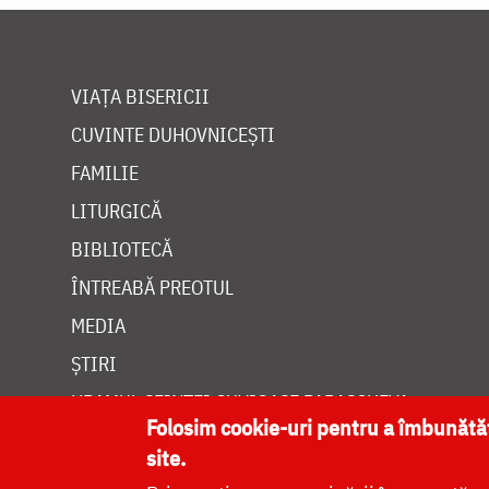
VIAȚA BISERICII
CUVINTE DUHOVNICEȘTI
FAMILIE
LITURGICĂ
BIBLIOTECĂ
ÎNTREABĂ PREOTUL
MEDIA
ȘTIRI
HRAMUL SFINTEI CUVIOASE PARASCHEVA
Folosim cookie-uri pentru a îmbunăt
site.