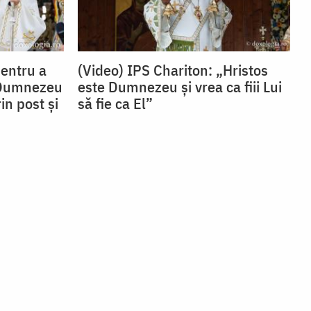
Pentru a
(Video) IPS Chariton: „Hristos
 Dumnezeu
este Dumnezeu și vrea ca fiii Lui
in post și
să fie ca El”