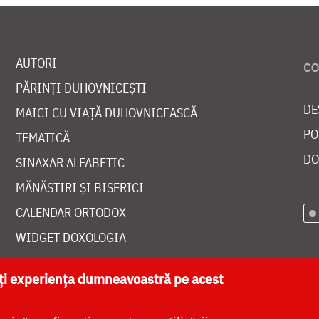
AUTORI
PĂRINȚI DUHOVNICEȘTI
DE
MAICI CU VIAȚĂ DUHOVNICEASCĂ
PO
TEMATICĂ
DO
SINAXAR ALFABETIC
MĂNĂSTIRI ȘI BISERICI
CALENDAR ORTODOX
WIDGET DOXOLOGIA
RADIO DOXOLOGIA
ăți experiența dumneavoastră pe acest