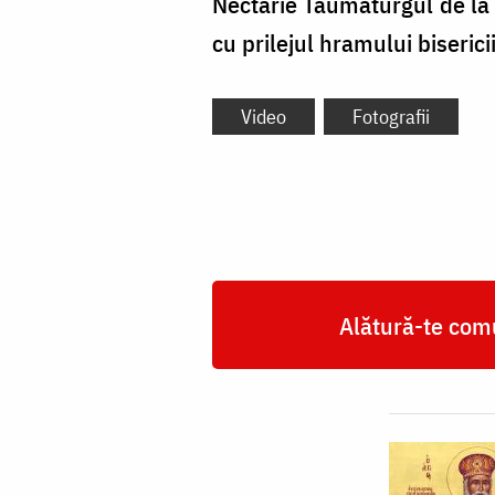
Nectarie Taumaturgul de la 
cu prilejul hramului biserici
Video
Fotografii
Alătură-te comu