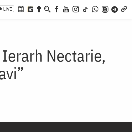
LIVE
07
 Ierarh Nectarie,
avi”