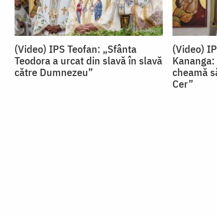
(Video) IPS Teofan: „Sfânta
(Video) I
Teodora a urcat din slavă în slavă
Kananga: 
către Dumnezeu”
cheamă să
Cer”