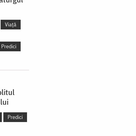
Viață
Predici
litul
lui
Predici