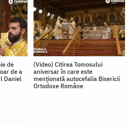
ie de
(Video) Citirea Tomosului
oar de a
aniversar în care este
ul Daniel
menționată autocefalia Bisericii
Ortodoxe Române