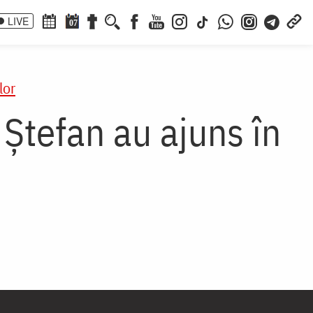
LIVE
07
lor
Ștefan au ajuns în