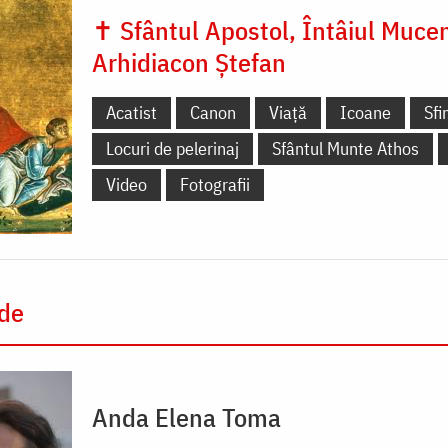
✝ Sfântul Apostol, Întâiul Mucen
Arhidiacon Ștefan
Acatist
Canon
Viață
Icoane
Sfi
Locuri de pelerinaj
Sfântul Munte Athos
Video
Fotografii
 de
Anda Elena Toma