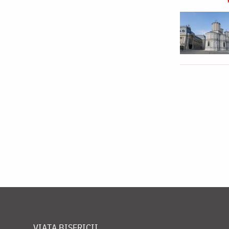
VIAȚA BISERICII