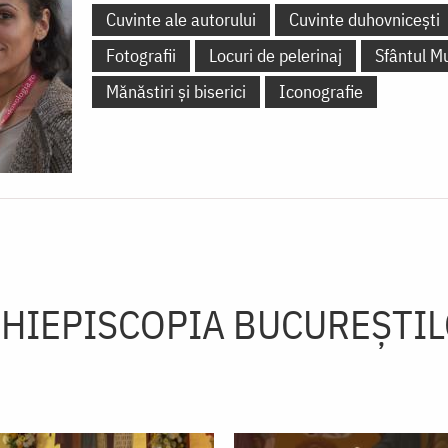
Cuvinte ale autorului
Cuvinte duhovnicești
Fotografii
Locuri de pelerinaj
Sfântul M
Mănăstiri și biserici
Iconografie
HIEPISCOPIA BUCUREŞTI