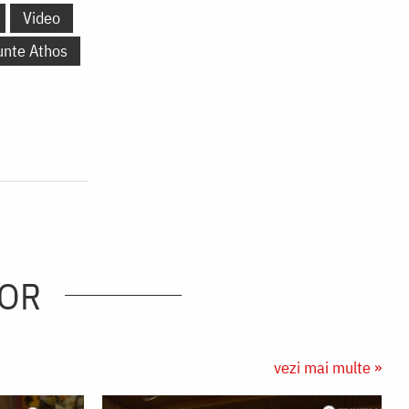
Video
unte Athos
LOR
vezi mai multe »