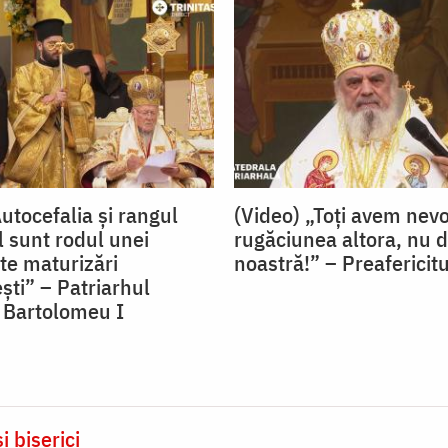
utocefalia și rangul
(Video) „Toți avem nevo
l sunt rodul unei
rugăciunea altora, nu d
te maturizări
noastră!” – Preafericit
ști” – Patriarhul
 Bartolomeu I
i biserici