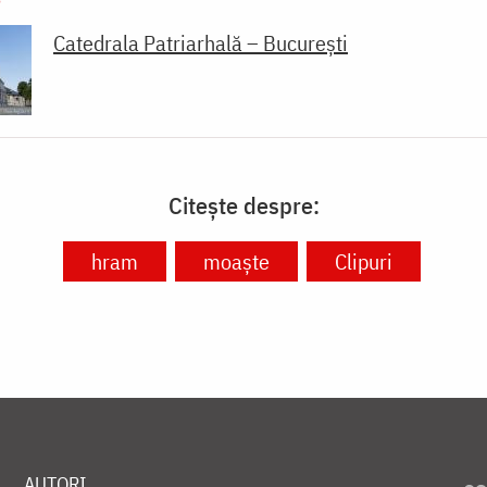
Catedrala Patriarhală – București
Citește despre:
hram
moaște
Clipuri
AUTORI