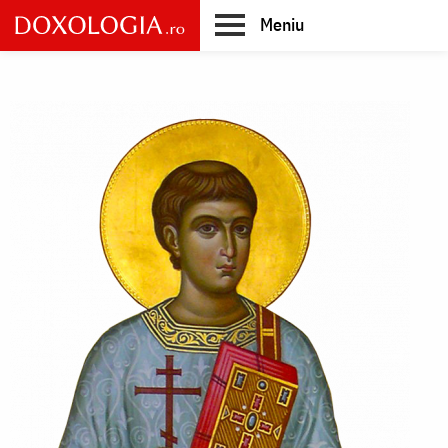
Skip
Meniu
to
main
Main
content
navigation