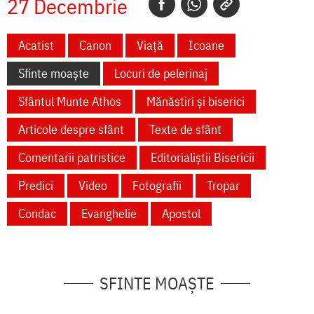
27 Decembrie
Acatist
Canon
Viață
Icoane
Sfinte moaște
Locuri de pelerinaj
Sfântul Munte Athos
Mănăstiri și biserici
Articole despre sfânt
Texte de sfânt
Comentarii patristice
Editorialiștii Bisericii
Predici
Video
Fotografii
Tropar
Condac
Evanghelie
Apostol
SFINTE MOAȘTE