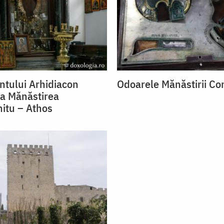
ntului Arhidiacon
Odoarele Mănăstirii C
la Mănăstirea
itu – Athos