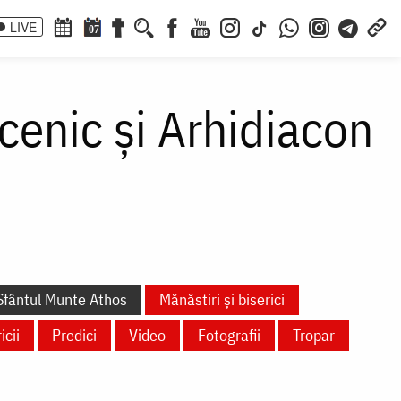
LIVE
07
cenic și Arhidiacon
Sfântul Munte Athos
Mănăstiri și biserici
icii
Predici
Video
Fotografii
Tropar