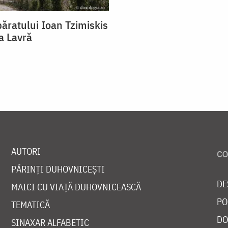
ăratului Ioan Tzimiskis
a Lavră
AUTORI
PĂRINȚI DUHOVNICEȘTI
DE
MAICI CU VIAȚĂ DUHOVNICEASCĂ
PO
TEMATICĂ
DO
SINAXAR ALFABETIC