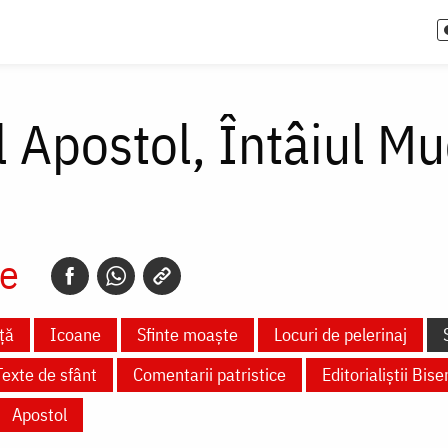
l Apostol, Întâiul Mu
e
ță
Icoane
Sfinte moaște
Locuri de pelerinaj
Texte de sfânt
Comentarii patristice
Editorialiștii Biser
Apostol