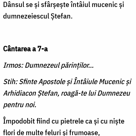
Dânsul se şi sfârşeşte întâiul mucenic şi
dumnezeiescul Ştefan.
Cântarea a 7-a
Irmos: Dumnezeul părinţilor...
Stih: Sfinte Apostole şi Întâiule Mucenic şi
Arhidiacon Ştefan, roagă-te lui Dumnezeu
pentru noi.
Împodobit fiind cu pietrele ca şi cu nişte
flori de multe feluri şi frumoase,