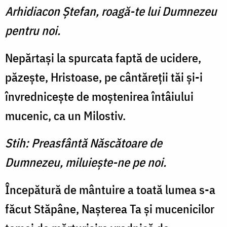
Arhidiacon Ştefan, roagă-te lui Dumnezeu
pentru noi.
Nepărtaşi la spurcata faptă de ucidere,
păzeşte, Hristoase, pe cântăreţii tăi şi-i
învredniceşte de moştenirea întâiului
mucenic, ca un Milostiv.
Stih: Preasfântă Născătoare de
Dumnezeu, miluieşte-ne pe noi.
Începătură de mântuire a toată lumea s-a
făcut Stăpâne, Naşterea Ta şi mucenicilor