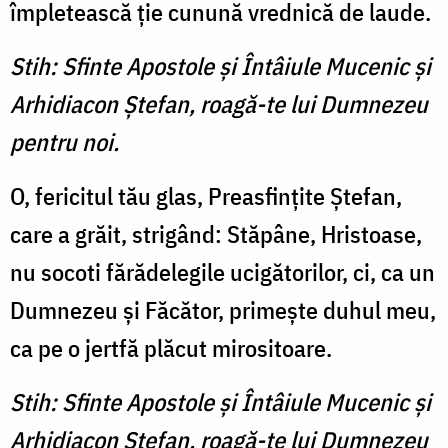
împletească ţie cunună vrednică de laude.
Stih: Sfinte Apostole şi Întâiule Mucenic şi
Arhidiacon Ştefan, roagă-te lui Dumnezeu
pentru noi.
O, fericitul tău glas, Preasfinţite Ştefan,
care a grăit, strigând: Stăpâne, Hristoase,
nu socoti fărădelegile ucigătorilor, ci, ca un
Dumnezeu şi Făcător, primeşte duhul meu,
ca pe o jertfă plăcut mirositoare.
Stih: Sfinte Apostole şi Întâiule Mucenic şi
Arhidiacon Ştefan, roagă-te lui Dumnezeu