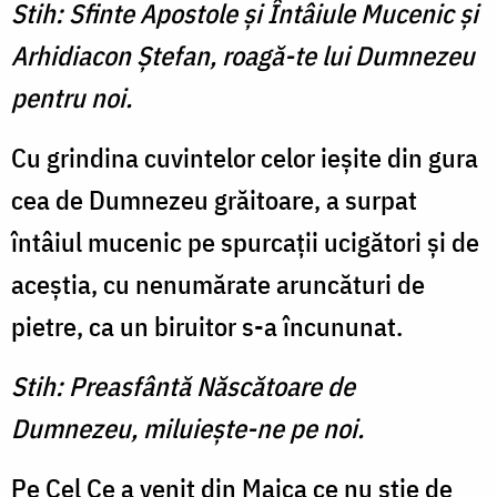
Stih: Sfinte Apostole şi Întâiule Mucenic şi
Arhidiacon Ştefan, roagă-te lui Dumnezeu
pentru noi.
Cu grindina cuvintelor celor ieşite din gura
cea de Dumnezeu grăitoare, a surpat
întâiul mucenic pe spurcaţii ucigători şi de
aceştia, cu nenumărate aruncături de
pietre, ca un biruitor s-a încununat.
Stih: Preasfântă Născătoare de
Dumnezeu, miluieşte-ne pe noi.
Pe Cel Ce a venit din Maica ce nu ştie de