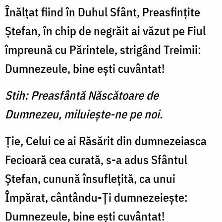
Înălţat fiind în Duhul Sfânt, Preasfinţite
Ştefan, în chip de negrăit ai văzut pe Fiul
împreună cu Părintele, strigând Treimii:
Dumnezeule, bine eşti cuvântat!
Stih: Preasfântă Născătoare de
Dumnezeu, miluieşte-ne pe noi.
Ţie, Celui ce ai Răsărit din dumnezeiasca
Fecioară cea curată, s-a adus Sfântul
Ştefan, cunună însufleţită, ca unui
Împărat, cântându-Ţi dumnezeieşte:
Dumnezeule, bine eşti cuvântat!