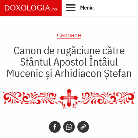
Skip
Meniu
to
main
Main
content
navigation
Canoane
Canon de rugăciune către
Sfântul Apostol Întâiul
Mucenic şi Arhidiacon Ştefan