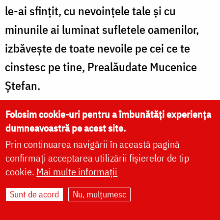
le-ai sfinţit, cu nevoinţele tale şi cu
minunile ai luminat sufletele oamenilor,
izbăveşte de toate nevoile pe cei ce te
cinstesc pe tine, Prealăudate Mucenice
Ştefan.
Folosim cookie-uri pentru a îmbunătăți experiența
dumneavoastră pe acest site.
SEDELNA
Prin continuarea navigării în această pagină
confirmați acceptarea utilizării fișierelor de tip
Glasul al 4-lea
cookie.
Mai multe informații
Podobie: Spăimântatu-s-a Iosif...
Sunt de acord
Nu, mulțumesc
Câştigându-şi cu adevărat întâiul mucenic