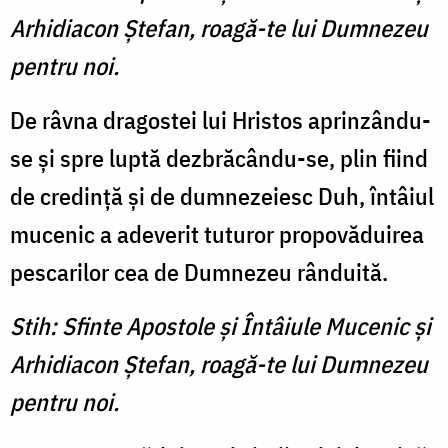
Arhidiacon Ştefan, roagă-te lui Dumnezeu
pentru noi.
De râvna dragostei lui Hristos aprinzându-
se şi spre luptă dezbrăcându-se, plin fiind
de credinţă şi de dumnezeiesc Duh, întâiul
mucenic a adeverit tuturor propovăduirea
pescarilor cea de Dumnezeu rânduită.
Stih: Sfinte Apostole şi Întâiule Mucenic şi
Arhidiacon Ştefan, roagă-te lui Dumnezeu
pentru noi.