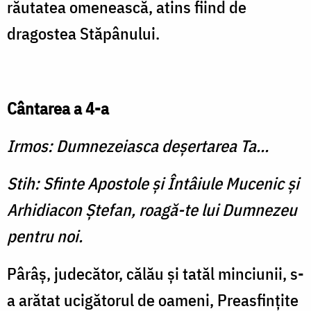
răutatea omenească, atins fiind de
dragostea Stăpânului.
Cântarea a 4-a
Irmos: Dumnezeiasca deşertarea Ta...
Stih: Sfinte Apostole şi Întâiule Mucenic şi
Arhidiacon Ştefan, roagă-te lui Dumnezeu
pentru noi.
Pârâş, judecător, călău şi tatăl minciunii, s-
a arătat ucigătorul de oameni, Preasfinţite