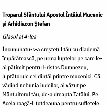
Troparul Sfântului Apostol Întâiul Mucenic
şi Arhidiacon Ştefan
Glasul al 4-lea
Încununatu-s-a creştetul tău cu diademă
împărătească, pe urma luptelor pe care le-
ai pătimit pentru Hristos Dumnezeu,
luptătorule cel dintâi printre mucenici. Că
vădind nebunia iudeilor, ai văzut pe
Mântuitorul tău, de-a dreapta Tatălui. Pe
Acela roagă-L totdeauna pentru sufletele