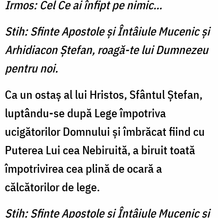
Irmos: Cel Ce ai înfipt pe nimic...
Stih: Sfinte Apostole şi Întâiule Mucenic şi
Arhidiacon Ştefan, roagă-te lui Dumnezeu
pentru noi.
Ca un ostaş al lui Hristos, Sfântul Ştefan,
luptându-se după Lege împotriva
ucigătorilor Domnului şi îmbrăcat fiind cu
Puterea Lui cea Nebiruită, a biruit toată
împotrivirea cea plină de ocară a
călcătorilor de lege.
Stih: Sfinte Apostole şi Întâiule Mucenic şi