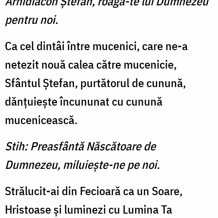
Arhidiacon Ştefan, roagă-te lui Dumnezeu
pentru noi.
Ca cel dintâi între mucenici, care ne-a
netezit nouă calea către mucenicie,
Sfântul Ştefan, purtătorul de cunună,
dănţuieşte încununat cu cunună
mucenicească.
Stih: Preasfântă Născătoare de
Dumnezeu, miluieşte-ne pe noi.
Strălucit-ai din Fecioară ca un Soare,
Hristoase şi luminezi cu Lumina Ta