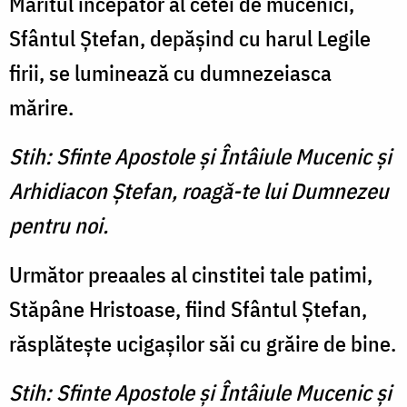
Măritul începător al cetei de mucenici,
Sfântul Ştefan, depăşind cu harul Legile
firii, se luminează cu dumnezeiasca
mărire.
Stih: Sfinte Apostole şi Întâiule Mucenic şi
Arhidiacon Ştefan, roagă-te lui Dumnezeu
pentru noi.
Următor preaales al cinstitei tale patimi,
Stăpâne Hristoase, fiind Sfântul Ştefan,
răsplăteşte ucigaşilor săi cu grăire de bine.
Stih: Sfinte Apostole şi Întâiule Mucenic şi