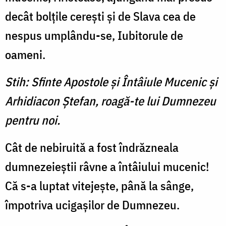
decât bolţile cereşti şi de Slava cea de
nespus umplându-se, Iubitorule de
oameni.
Stih: Sfinte Apostole şi Întâiule Mucenic şi
Arhidiacon Ştefan, roagă-te lui Dumnezeu
pentru noi.
Cât de nebiruită a fost îndrăzneala
dumnezeieştii râvne a întâiului mucenic!
Că s-a luptat vitejeşte, până la sânge,
împotriva ucigaşilor de Dumnezeu.