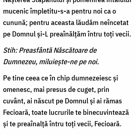
mucenic împletitu-s-a pentru noi ca o
cunună; pentru aceasta lăudăm neîncetat
pe Domnul şi-L preaînălţăm întru toţi vecii.
Stih: Preasfântă Născătoare de
Dumnezeu, miluieşte-ne pe noi.
Pe tine ceea ce în chip dumnezeiesc şi
omenesc, mai presus de cuget, prin
cuvânt, ai născut pe Domnul şi ai rămas
Fecioară, toate lucrurile te binecuvintează
şi te preaînalţă întru toţi vecii, Fecioară.