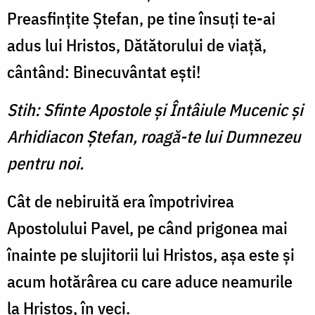
Preasfinţite Ştefan, pe tine însuţi te-ai
adus lui Hristos, Dătătorului de viaţă,
cântând: Binecuvântat eşti!
Stih: Sfinte Apostole şi Întâiule Mucenic şi
Arhidiacon Ştefan, roagă-te lui Dumnezeu
pentru noi.
Cât de nebiruită era împotrivirea
Apostolului Pavel, pe când prigonea mai
înainte pe slujitorii lui Hristos, aşa este şi
acum hotărârea cu care aduce neamurile
la Hristos, în veci.