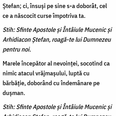
Ştefan; ci, însuşi pe sine s-a doborât, cel
ce a născocit curse împotriva ta.
Stih: Sfinte Apostole şi Întâiule Mucenic şi
Arhidiacon Ştefan, roagă-te lui Dumnezeu
pentru noi.
Marele începător al nevoinţei, socotind ca
nimic atacul vrăjmaşului, luptă cu
bărbăţie, doborând cu îndemânare pe
duşman.
Stih: Sfinte Apostole şi Întâiule Mucenic şi