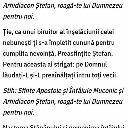
Arhidiacon Ştefan, roagă-te lui Dumnezeu
pentru noi.
Ţie, ca unui biruitor al înşelăciunii celei
nebuneşti ţi s-a împletit cunună pentru
cumplita nevoinţă, Preasfinţite Ştefan.
Pentru aceasta ai strigat: pe Domnul
lăudaţi-L şi-L preaînălţaţi întru toţi vecii.
Stih: Sfinte Apostole şi Întâiule Mucenic şi
Arhidiacon Ştefan, roagă-te lui Dumnezeu
pentru noi.
Naşterea Stăpânului şi pomenirea întâiului