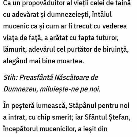
Ca un propovăduitor al vieţii celei de taină
cu adevărat şi dumnezeieşti, întâiul
mucenic ca şi cum ar fi trecut cu vederea
viaţa de faţă, a arătat cu fapta tuturor,
lămurit, adevărul cel purtător de biruinţă,
alegând mai bine moartea.
Stih: Preasfântă Născătoare de
Dumnezeu, miluieşte-ne pe noi.
În peşteră lumească, Stăpânul pentru noi
a intrat, cu chip smerit; iar Sfântul Ştefan,
începătorul mucenicilor, a ieşit din