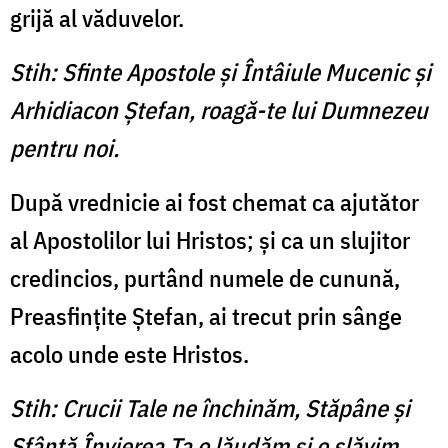
grijă al văduvelor.
Stih: Sfinte Apostole şi Întâiule Mucenic şi
Arhidiacon Ştefan, roagă-te lui Dumnezeu
pentru noi.
După vrednicie ai fost chemat ca ajutător
al Apostolilor lui Hristos; şi ca un slujitor
credincios, purtând numele de cunună,
Preasfinţite Ştefan, ai trecut prin sânge
acolo unde este Hristos.
Stih: Crucii Tale ne închinăm, Stăpâne și
Sfântă Învierea Ta o lăudăm și o slăvim.