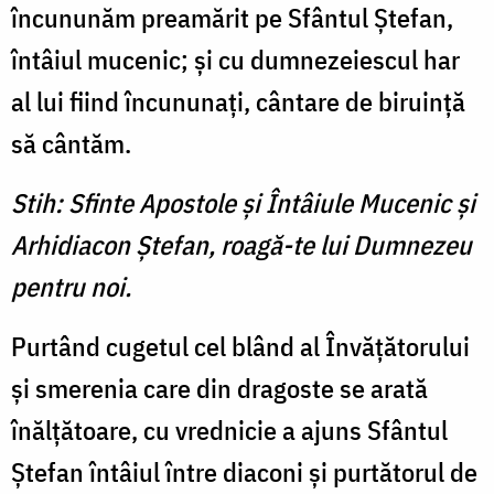
încununăm preamărit pe Sfântul Ştefan,
întâiul mucenic; şi cu dumnezeiescul har
al lui fiind încununaţi, cântare de biruinţă
să cântăm.
Stih: Sfinte Apostole şi Întâiule Mucenic şi
Arhidiacon Ştefan, roagă-te lui Dumnezeu
pentru noi.
Purtând cugetul cel blând al Învăţătorului
şi smerenia care din dragoste se arată
înălţătoare, cu vrednicie a ajuns Sfântul
Ştefan întâiul între diaconi şi purtătorul de