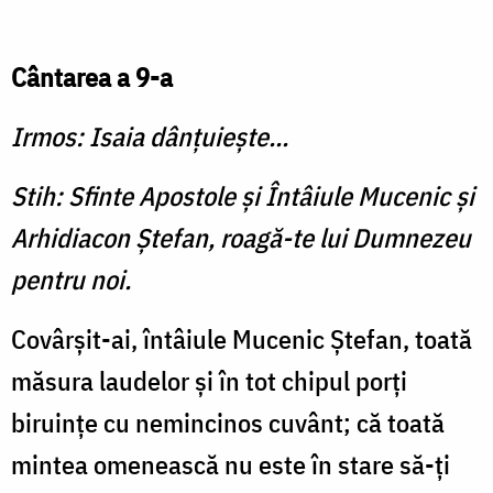
Cântarea a 9-a
Irmos: Isaia dânţuieşte...
Stih: Sfinte Apostole şi Întâiule Mucenic şi
Arhidiacon Ştefan, roagă-te lui Dumnezeu
pentru noi.
Covârşit-ai, întâiule Mucenic Ştefan, toată
măsura laudelor şi în tot chipul porţi
biruinţe cu nemincinos cuvânt; că toată
mintea omenească nu este în stare să-ţi