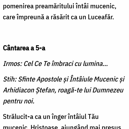
pomenirea preamăritului întâi mucenic,
care împreună a răsărit ca un Luceafăr.
Cântarea a 5-a
Irmos: Cel Ce Te îmbraci cu lumina...
Stih: Sfinte Apostole şi Întâiule Mucenic şi
Arhidiacon Ştefan, roagă-te lui Dumnezeu
pentru noi.
Strălucit-a ca un înger întâiul Tău
mucenic, Hristoase, ajungând mai presus