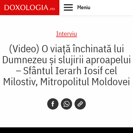
Skip
Meniu
to
main
Main
content
navigation
Interviu
(Video) O viață închinată lui
Dumnezeu și slujirii aproapelui
– Sfântul Ierarh Iosif cel
Milostiv, Mitropolitul Moldovei