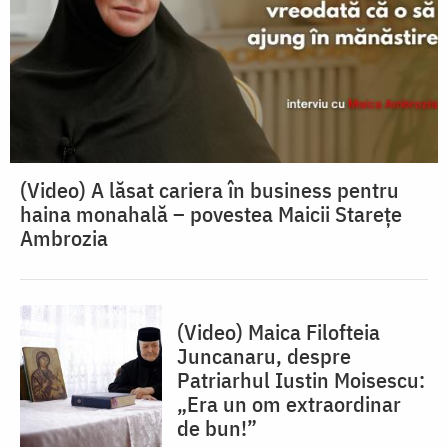
(Video) A lăsat cariera în business pentru
haina monahală – povestea Maicii Starețe
Ambrozia
(Video) Maica Filofteia
Juncanaru, despre
Patriarhul Iustin Moisescu:
„Era un om extraordinar
de bun!”