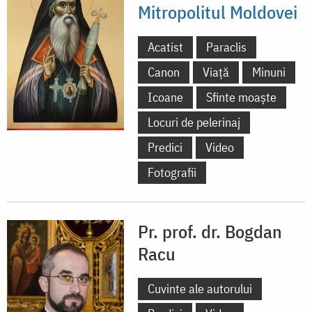
Mitropolitul Moldovei
Acatist
Paraclis
Canon
Viață
Minuni
Icoane
Sfinte moaște
Locuri de pelerinaj
Predici
Video
Fotografii
Pr. prof. dr. Bogdan
Racu
Cuvinte ale autorului