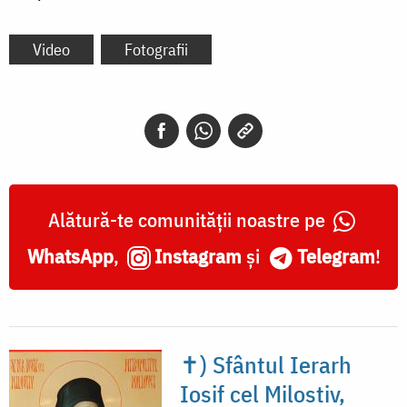
Video
Fotografii
Alătură-te comunității noastre pe
WhatsApp
,
Instagram
și
Telegram
!
✝) Sfântul Ierarh
Iosif cel Milostiv,