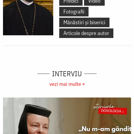
Predici
Video
Fotografii
Mănăstiri și biserici
Articole despre autor
INTERVIU
vezi mai multe »