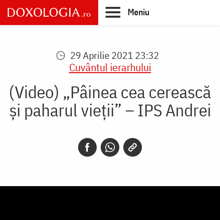
Skip
Meniu
to
main
Main
content
navigation
29 Aprilie 2021 23:32
Cuvântul ierarhului
(Video) „Pâinea cea cerească
şi paharul vieţii” – IPS Andrei