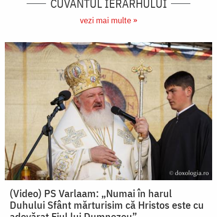
CUVÂNTUL IERARHULUI
vezi mai multe »
(Video) PS Varlaam: „Numai în harul
Duhului Sfânt mărturisim că Hristos este cu
adevărat Fiul lui Dumnezeu”