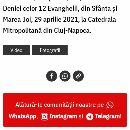
Deniei celor 12 Evanghelii, din Sfânta și
Marea Joi, 29 aprilie 2021, la Catedrala
Mitropolitană din Cluj-Napoca.
Video
Fotografii
Alătură-te comunității noastre pe
WhatsApp
,
Instagram
și
Telegram
!