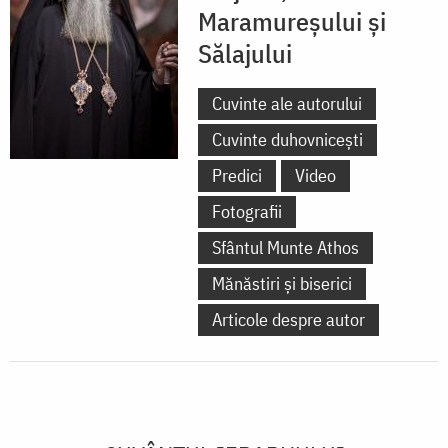
Maramureșului și
Sălajului
Cuvinte ale autorului
Cuvinte duhovnicești
Predici
Video
Fotografii
Sfântul Munte Athos
Mănăstiri și biserici
Articole despre autor