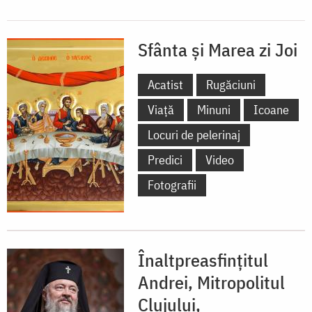
Sfânta și Marea zi Joi
Acatist
Rugăciuni
Viață
Minuni
Icoane
Locuri de pelerinaj
Predici
Video
Fotografii
Înaltpreasfințitul
Andrei, Mitropolitul
Clujului,