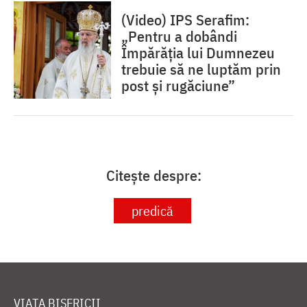
(Video) IPS Serafim:
„Pentru a dobândi
Împărăția lui Dumnezeu
trebuie să ne luptăm prin
post și rugăciune”
Citește despre:
predică
VIAȚA BISERICII