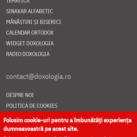
TEMATICĂ
SINAXAR ALFABETIC
MĂNĂSTIRI ȘI BISERICI
CALENDAR ORTODOX
WIDGET DOXOLOGIA
RADIO DOXOLOGIA
DESPRE NOI
POLITICA DE COOKIES
DONEAZĂ ONLINE PENTRU CATEDRALA NAȚIONALĂ
Folosim cookie-uri pentru a îmbunătăți experiența
dumneavoastră pe acest site.