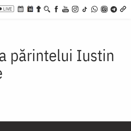
LIVE
06
a părintelui Iustin
e