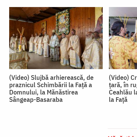
(Video) Slujbă arhierească, de
(Video) Cr
praznicul Schimbării la Față a
țară, în 
Domnului, la Mănăstirea
Ceahlău l
Sângeap-Basaraba
la Față