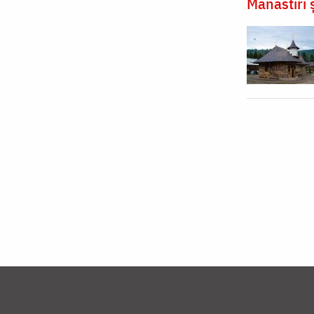
Mănăstiri ș