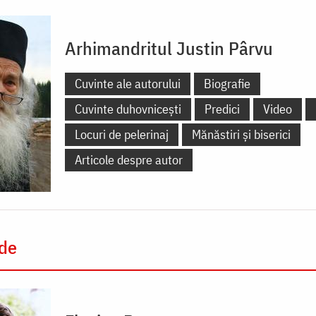
Arhimandritul Justin Pârvu
Cuvinte ale autorului
Biografie
Cuvinte duhovnicești
Predici
Video
Locuri de pelerinaj
Mănăstiri și biserici
Articole despre autor
 de