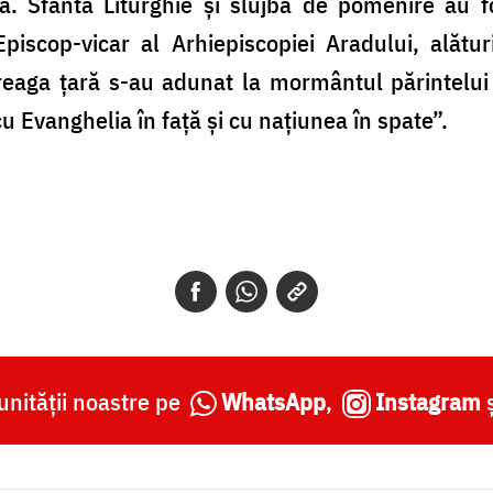
ra. Sfânta Liturghie și slujba de pomenire au fo
Episcop-vicar al Arhiepiscopiei Aradului, alătu
treaga țară s-au adunat la mormântul părintelui
cu Evanghelia în față și cu națiunea în spate”.
nității noastre pe
WhatsApp
,
Instagram