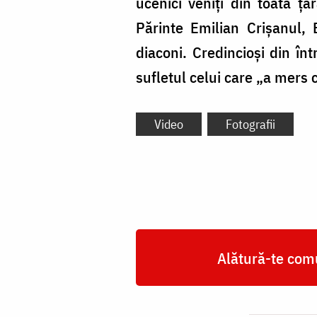
ucenici veniți din toată ța
Părinte Emilian Crișanul, 
diaconi. Credincioși din în
sufletul celui care „a mers 
Video
Fotografii
Alătură-te comu