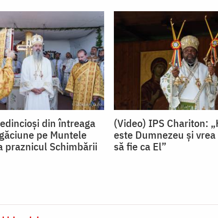
edincioși din întreaga
(Video) IPS Chariton: „
rugăciune pe Muntele
este Dumnezeu și vrea ca
a praznicul Schimbării
să fie ca El”