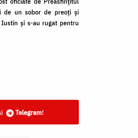
st oficiate de Preasfințitul
ri de un sobor de preoți și
 Iustin și s-au rugat pentru
și
Telegram
!