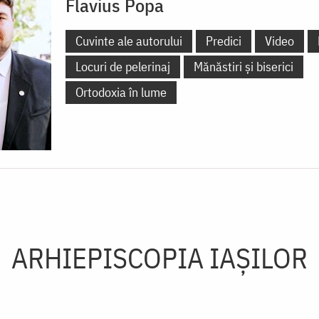
Flavius Popa
Cuvinte ale autorului
Predici
Video
Locuri de pelerinaj
Mănăstiri și biserici
Ortodoxia în lume
ARHIEPISCOPIA IAŞILOR