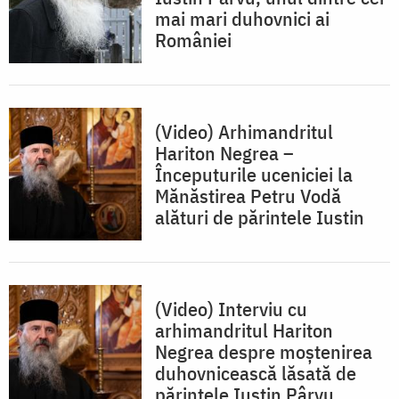
mai mari duhovnici ai
României
(Video) Arhimandritul
Hariton Negrea –
Începuturile uceniciei la
Mănăstirea Petru Vodă
alături de părintele Iustin
(Video) Interviu cu
arhimandritul Hariton
Negrea despre moștenirea
duhovnicească lăsată de
părintele Iustin Pârvu