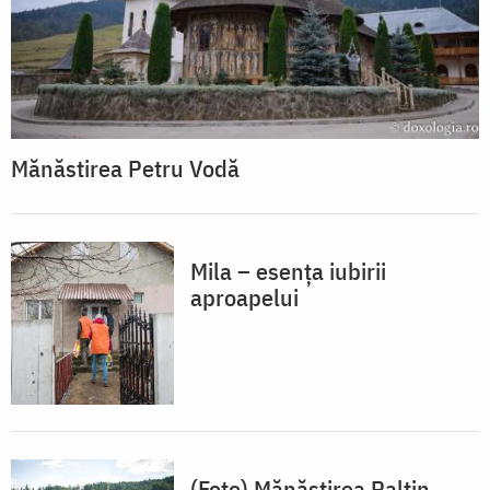
Mănăstirea Petru Vodă
Mila – esența iubirii
aproapelui
(Foto) Mănăstirea Paltin,