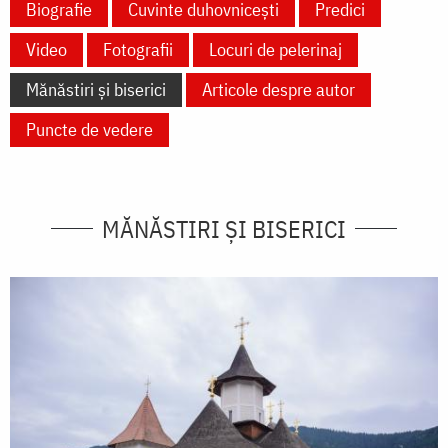
Biografie
Cuvinte duhovnicești
Predici
Video
Fotografii
Locuri de pelerinaj
Mănăstiri și biserici
Articole despre autor
Puncte de vedere
MĂNĂSTIRI ȘI BISERICI