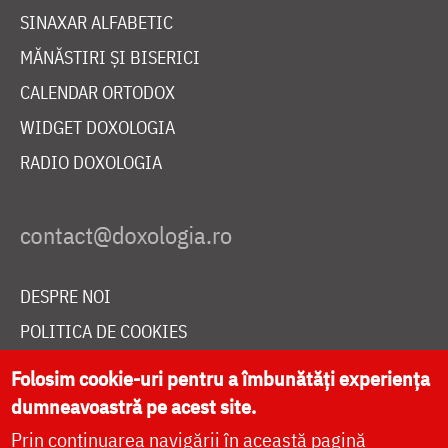
SINAXAR ALFABETIC
MĂNĂSTIRI ȘI BISERICI
CALENDAR ORTODOX
WIDGET DOXOLOGIA
RADIO DOXOLOGIA
DESPRE NOI
POLITICA DE COOKIES
DONEAZĂ ONLINE PENTRU CATEDRALA NAȚIONALĂ
Folosim cookie-uri pentru a îmbunătăți experiența
dumneavoastră pe acest site.
Prin continuarea navigării în această pagină
LIVE