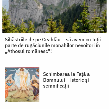
Sihăstriile de pe Ceahlău ‒ să avem cu toții
parte de rugăciunile monahilor nevoitori în
„Athosul românesc”!
Schimbarea la Față a
Domnului – istoric și
semnificații