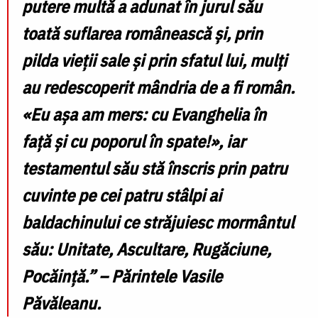
putere multă a adunat în jurul său
toată suflarea românească și, prin
pilda vieții sale și prin sfatul lui, mulți
au redescoperit mândria de a fi român.
«
Eu așa am mers: cu Evanghelia în
față și cu poporul în spate!
»
, iar
testamentul său stă înscris prin patru
cuvinte pe cei patru stâlpi ai
baldachinului ce străjuiesc mormântul
său:
Unitate, Ascultare, Rugăciune,
Pocăință.
” – Părintele Vasile
Păvăleanu.