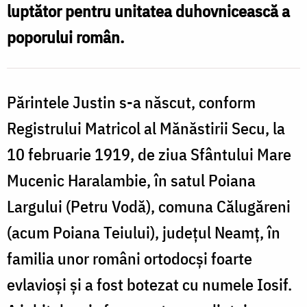
luptător pentru unitatea duhovnicească a
/
F
poporului român.
B
Părintele Justin s-a născut, conform
Registrului Matricol al Mănăstirii Secu, la
10 februarie 1919, de ziua Sfântului Mare
Mucenic Haralambie, în satul Poiana
Largului (Petru Vodă), comuna Călugăreni
(acum Poiana Teiului), judeţul Neamţ, în
familia unor români ortodocşi foarte
evlavioşi şi a fost botezat cu numele Iosif.