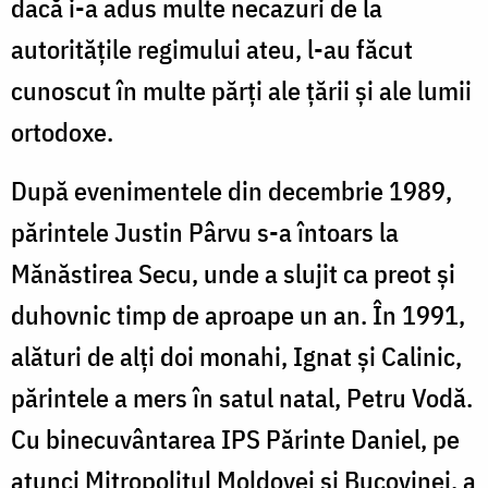
dacă i-a adus multe necazuri de la
autorităţile regimului ateu, l-au făcut
cunoscut în multe părţi ale ţării şi ale lumii
ortodoxe.
După evenimentele din decembrie 1989,
părintele Justin Pârvu s-a întoars la
Mănăstirea Secu, unde a slujit ca preot şi
duhovnic timp de aproape un an. În 1991,
alături de alţi doi monahi, Ignat şi Calinic,
părintele a mers în satul natal, Petru Vodă.
Cu binecuvântarea IPS Părinte Daniel, pe
atunci Mitropolitul Moldovei și Bucovinei, a