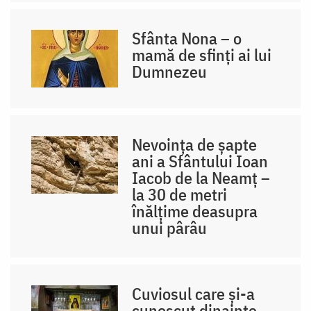
Sfânta Nona – o
mamă de sfinți ai lui
Dumnezeu
Nevoința de șapte
ani a Sfântului Ioan
Iacob de la Neamț –
la 30 de metri
înălțime deasupra
unui pârâu
Cuviosul care și-a
cunoscut dinainte