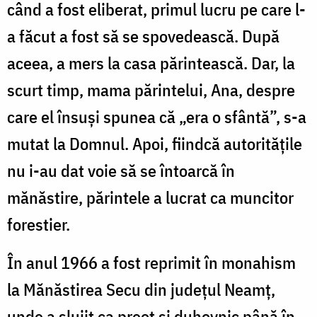
când a fost eliberat, primul lucru pe care l-
a făcut a fost să se spovedească. După
aceea, a mers la casa părintească. Dar, la
scurt timp, mama părintelui, Ana, despre
care el însuşi spunea că „era o sfântă”, s-a
mutat la Domnul. Apoi, fiindcă autoritățile
nu i-au dat voie să se întoarcă în
mănăstire, părintele a lucrat ca muncitor
forestier.
În anul 1966 a fost reprimit în monahism
la Mănăstirea Secu din judeţul Neamţ,
unde a slujit ca preot și duhovnic până în