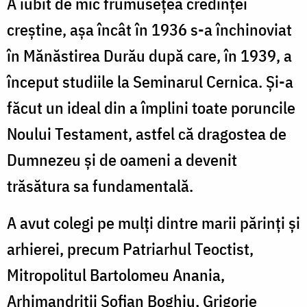
A iubit de mic frumuseţea credinţei
creştine, așa încât în 1936 s-a închinoviat
în Mănăstirea Durău după care, în 1939, a
început studiile la Seminarul Cernica. Şi-a
făcut un ideal din a împlini toate poruncile
Noului Testament, astfel că dragostea de
Dumnezeu şi de oameni a devenit
trăsătura sa fundamentală.
A avut colegi pe mulţi dintre marii părinţi şi
arhierei, precum Patriarhul Teoctist,
Mitropolitul Bartolomeu Anania,
Arhimandriţii Sofian Boghiu, Grigorie