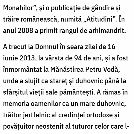
Monahilor”, și o publicație de gândire și
trăire românească, numită „Atitudini”. În
anul 2008 a primit rangul de arhimandrit.
A trecut la Domnul în seara zilei de 16
iunie 2013, la vârsta de 94 de ani, și a fost
înmormântat la Mănăstirea Petru Vodă,
unde a slujit ca stareț și duhovnic până la
sfârșitul vieții sale pământești. A rămas în
memoria oamenilor ca un mare duhovnic,
trăitor jertfelnic al credinței ortodoxe și
povățuitor neostenit al tuturor celor care l-