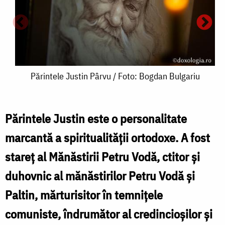
Părintele
Părintele Justin Pârvu / Foto: Bogdan Bulgariu
Justin
Pârvu
Părintele Justin este o personalitate
/
marcantă a spiritualității ortodoxe. A fost
Foto:
stareț al Mănăstirii Petru Vodă, ctitor și
Bogdan
duhovnic al mănăstirilor Petru Vodă și
A
Bulgariu
Paltin, mărturisitor în temnițele
J
comuniste, îndrumător al credincioșilor și