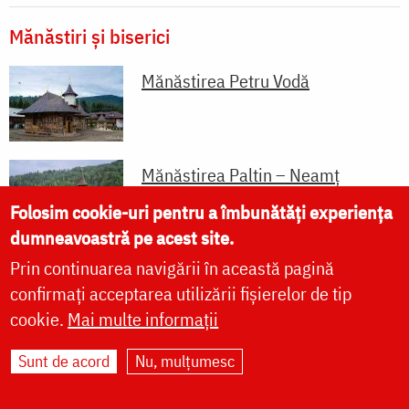
Mănăstiri și biserici
Mănăstirea Petru Vodă
Mănăstirea Paltin – Neamț
Folosim cookie-uri pentru a îmbunătăți experiența
dumneavoastră pe acest site.
Prin continuarea navigării în această pagină
confirmați acceptarea utilizării fișierelor de tip
Citește despre:
cookie.
Mai multe informații
viață
părinte (duhovnicesc)
Sunt de acord
Nu, mulțumesc
duhovnic
monahism