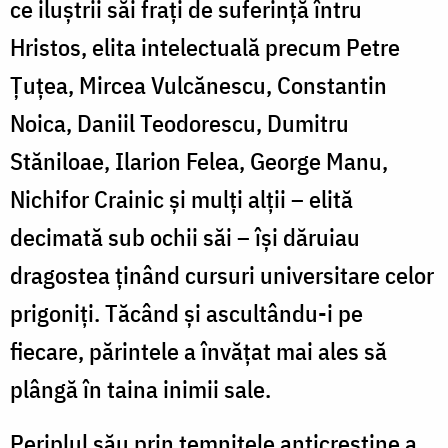
ce iluştrii săi fraţi de suferinţă întru
Hristos, elita intelectuală precum Petre
Ţuţea, Mircea Vulcănescu, Constantin
Noica, Daniil Teodorescu, Dumitru
Stăniloae, Ilarion Felea, George Manu,
Nichifor Crainic şi mulţi alţii – elită
decimată sub ochii săi – îşi dăruiau
dragostea ţinând cursuri universitare celor
prigoniţi. Tăcând şi ascultându-i pe
fiecare, părintele a învăţat mai ales să
plângă în taina inimii sale.
Periplul său prin temniţele anticreştine a