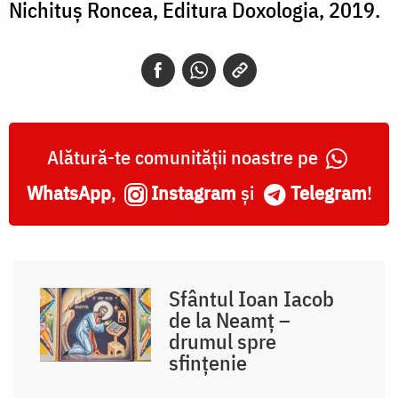
Nichituș Roncea, Editura Doxologia, 2019.
Alătură-te comunității noastre pe
WhatsApp
,
Instagram
și
Telegram
!
Sfântul Ioan Iacob
de la Neamț –
drumul spre
sfințenie