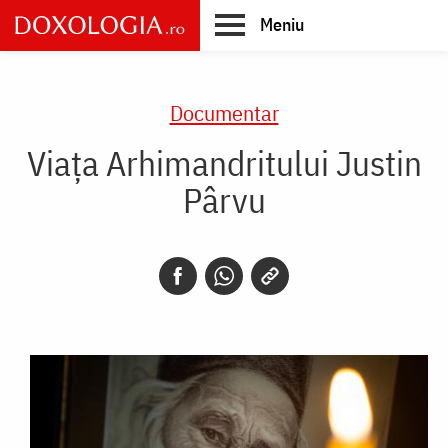
Skip
Meniu
to
main
Main
content
navigation
Documentar
Viața Arhimandritului Justin
Pârvu