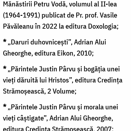
Mănăstirii Petru Vodă, volumul al II-lea
(1964-1991) publicat de Pr. prof. Vasile
Păvăleanu în 2022 la editura Doxologia;
*
„Daruri duhovnicești”, Adrian Alui
Gheorghe, editura Eikon, 2010;
*
„Părintele Justin Pârvu și bogăția unei
vieți dăruită lui Hristos”, editura Credința
Strămoșească, 2 Volume;
*
„Părintele Justin Pârvu și morala unei
vieți câștigate”, Adrian Alui Gheorghe,
editura Credința Strămoșească, 2007;