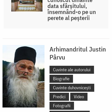
data sfârșitului,
însemnând-o pe un
perete al peșterii
Arhimandritul Justin
Pârvu
Cuvinte ale autorului
Biografie
Cuvinte duhovnicești
Predici
Video
Fotografii