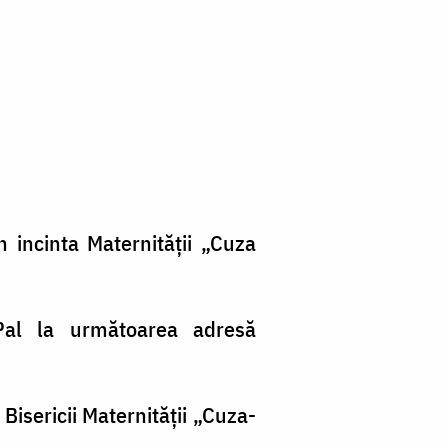
din incinta Maternităţii „Cuza
yPal la următoarea adresă
 Bisericii Maternităţii „Cuza-