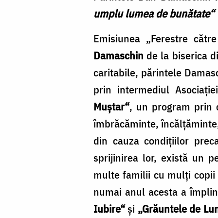
umplu lumea de bunătate“
Emisiunea „Ferestre cătr
Damaschin
de la biserica d
caritabile, părintele Damas
prin intermediul Asociaţie
Muştar“
, un program prin 
îmbrăcăminte, încălţăminte, 
din cauza condiţiilor prec
sprijinirea lor, există un 
multe familii cu mulţi copi
numai anul acesta a împlin
Iubire“
şi
„Grăuntele de Lu