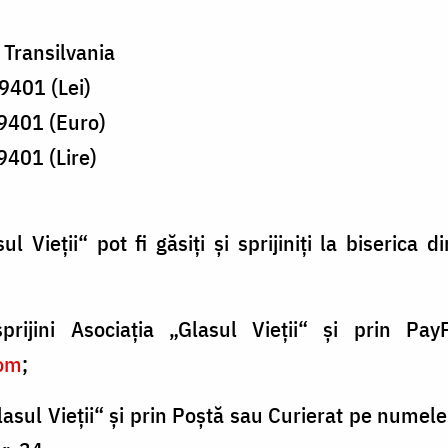
 Transilvania
01 (Lei)
401 (Euro)
01 (Lire)
ul Vieţii“ pot fi găsiţi şi sprijiniţi la biserica 
rijini Asociaţia „Glasul Vieţii“ şi prin Pa
om
;
Glasul Vieţii“ şi prin Poştă sau Curierat pe numele