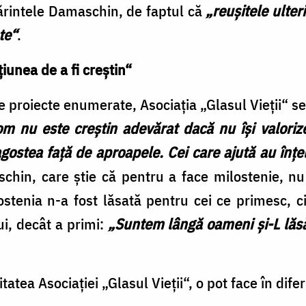
rintele Damaschin, de faptul că
„reuşitele ulteri
te“
.
ţiunea de a fi creştin“
e proiecte enumerate, Asociaţia „Glasul Vieţii“ se
m nu este creştin adevărat dacă nu îşi valorize
gostea faţă de aproapele. Cei care ajută au înţel
chin, care ştie că pentru a face milostenie, n
ostenia n-a fost lăsată pentru cei ce primesc, c
ui, decât a primi:
„Suntem lângă oameni şi-L lă
itatea Asociaţiei „Glasul Vieţii“, o pot face în dife