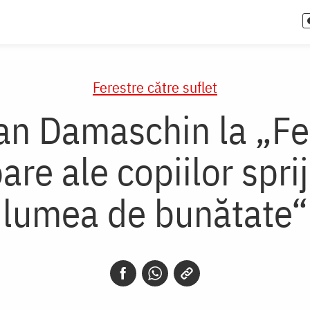
Ferestre către suflet
an Damaschin la „Fer
are ale copiilor spri
lumea de bunătate“