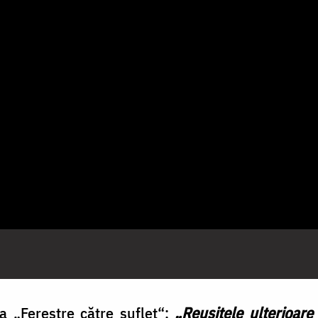
a „Ferestre către suflet“:
„Reuşitele ulterioare 