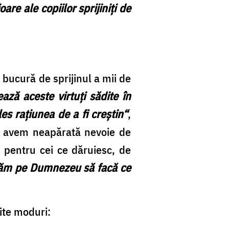
oare ale copiilor sprijiniţi de
 bucură de sprijinul a mii de
ază aceste virtuţi sădite în
es raţiunea de a fi creştin“
,
u avem neapărată nevoie de
i pentru cei ce dăruiesc, de
săm pe Dumnezeu să facă ce
rite moduri: