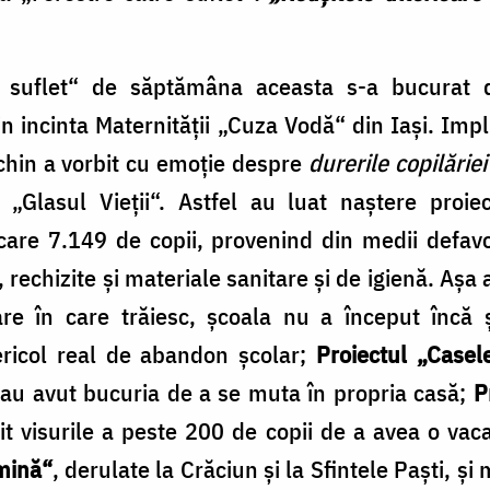
e suflet“ de săptămâna aceasta s-a bucurat
in incinta Maternităţii „Cuza Vodă“ din Iaşi. Imp
chin a vorbit cu emoţie despre
durerile copilăriei
i „Glasul Vieţii“. Astfel au luat naştere pro
care 7.149 de copii, provenind din medii defav
rechizite şi materiale sanitare şi de igienă. Aşa a
are în care trăiesc, şcoala nu a început încă 
pericol real de abandon şcolar;
Proiectul „Casel
i au avut bucuria de a se muta în propria casă;
P
it visurile a peste 200 de copii de a avea o va
mină“
, derulate la Crăciun şi la Sfintele Paşti, şi