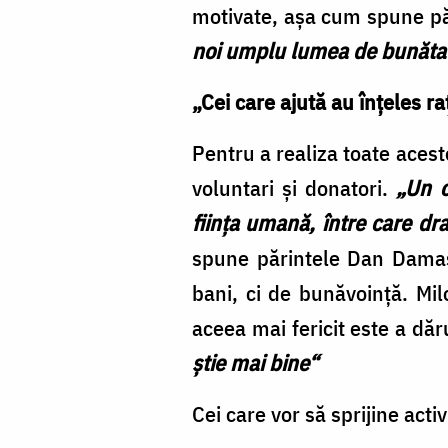
motivate, aşa cum spune pă
noi umplu lumea de bunăta
„Cei care ajută au înţeles ra
Pentru a realiza toate acest
voluntari şi donatori.
„Un o
fiinţa umană, între care dra
spune părintele Dan Damas
bani, ci de bunăvoinţă. Mil
aceea mai fericit este a dăr
ştie mai bine“
Cei care vor să sprijine activ