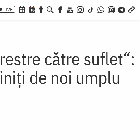
LIVE
06
estre către suflet“:
jiniţi de noi umplu