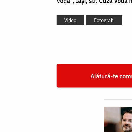
Vodă“, Iaşi, str. Cuza Vodă n
Video
Fotografii
Alătură-te comu