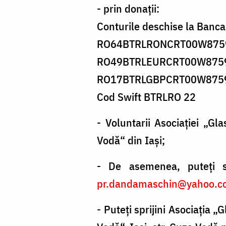
- prin donaţii:
Conturile deschise la Banca
RO64BTRLRONCRT00W87594
RO49BTRLEURCRT00W8759
RO17BTRLGBPCRT00W87594
Cod Swift BTRLRO 22
- Voluntarii Asociaţiei „Glas
Vodă“ din Iaşi;
- De asemenea, puteţi sp
pr.dandamaschin@yahoo.c
- Puteţi sprijini Asociaţia „