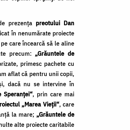
 de prezenţa
preotului Dan
licat în nenumărate proiecte
pe care încearcă să le aline
iecte precum:
„Grăuntele de
orizate, primesc pachete cu
m aflat că pentru unii copii,
şi, dacă nu se intervine în
e Speranţei“
, prin care mai
roiectul
„Marea Vieţii“
, care
canţă la mare;
„Grăuntele de
 multe alte proiecte caritabile