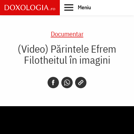
Skip
Meniu
to
main
Main
content
navigation
Documentar
(Video) Părintele Efrem
Filotheitul în imagini