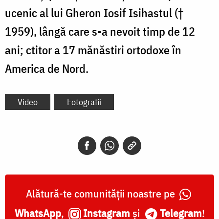
ucenic al lui Gheron Iosif Isihastul (†
1959), lângă care s-a nevoit timp de 12
ani; ctitor a 17 mănăstiri ortodoxe în
America de Nord.
Video
Fotografii
Alătură-te comunității noastre pe
WhatsApp
,
Instagram
și
Telegram
!