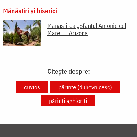
Mănăstiri și biserici
Mănăstirea „Sfântul Antonie cel
Mare” – Arizona
Citește despre:
cuvios
părinte (duhovnicesc)
părinți aghioriți