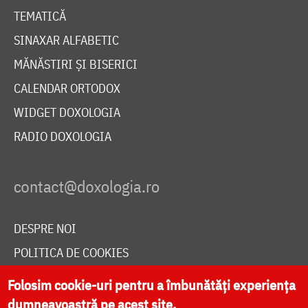
TEMATICĂ
SINAXAR ALFABETIC
MĂNĂSTIRI ȘI BISERICI
CALENDAR ORTODOX
WIDGET DOXOLOGIA
RADIO DOXOLOGIA
DESPRE NOI
POLITICA DE COOKIES
DONEAZĂ ONLINE PENTRU CATEDRALA NAȚIONALĂ
Folosim cookie-uri pentru a îmbunătăți experiența
dumneavoastră pe acest site.