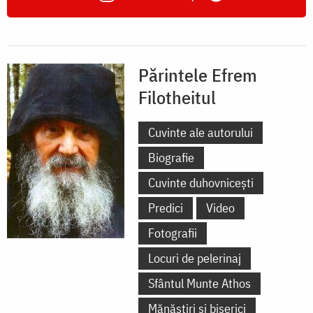
Părintele Efrem
Filotheitul
Cuvinte ale autorului
Biografie
Cuvinte duhovnicești
Predici
Video
Fotografii
Locuri de pelerinaj
Sfântul Munte Athos
Mănăstiri și biserici