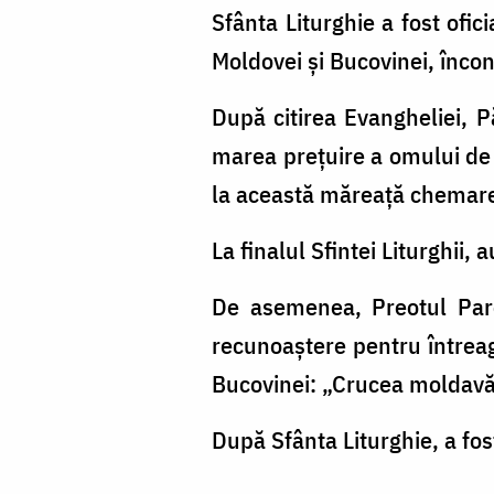
Sfânta Liturghie a fost ofici
Moldovei și Bucovinei, înconj
După citirea Evangheliei, P
marea prețuire a omului de
la această măreață chemar
La finalul Sfintei Liturghii, a
De asemenea, Preotul Paro
recunoaștere pentru întreaga
Bucovinei: „Crucea moldavă
După Sfânta Liturghie, a fost