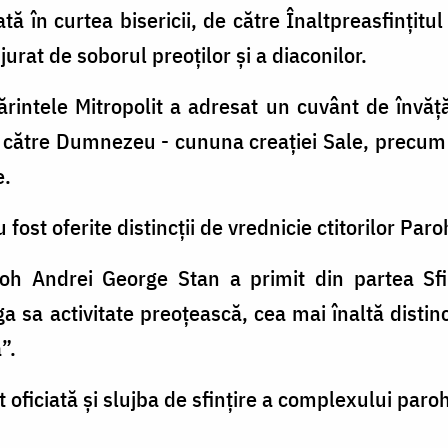
ată în curtea bisericii, de către Înaltpreasfințitu
urat de soborul preoților și a diaconilor.
ărintele Mitropolit a adresat un cuvânt de învăț
 către Dumnezeu - cununa creației Sale, precum
e.
u fost oferite distincții de vrednicie ctitorilor Paro
h Andrei George Stan a primit din partea Sfin
 sa activitate preoțească, cea mai înaltă distinc
”.
 oficiată și slujba de sfințire a complexului paroh