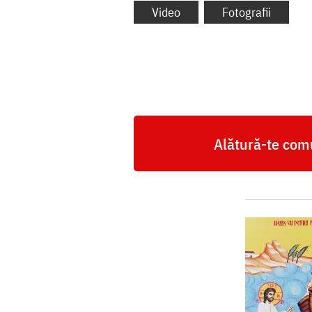
Video
Fotografii
Alătură-te comu