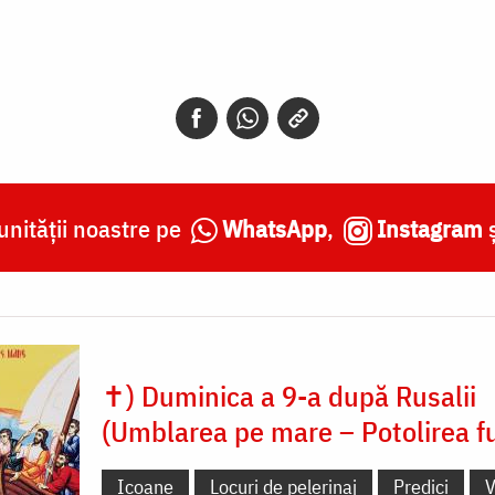
nității noastre pe
WhatsApp
,
Instagram
✝) Duminica a 9-a după Rusalii
(Umblarea pe mare – Potolirea fu
Icoane
Locuri de pelerinaj
Predici
V