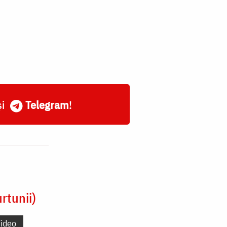
și
Telegram
!
rtunii)
ideo