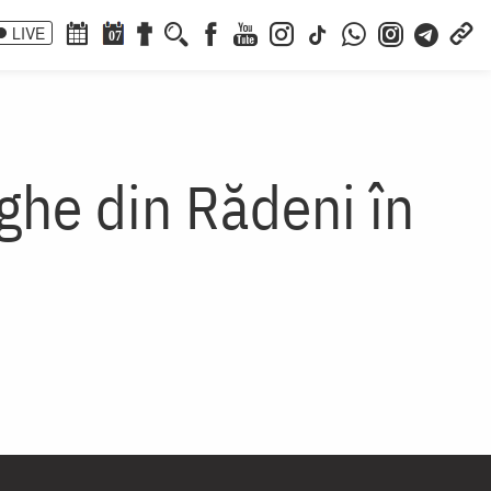
LIVE
07
ghe din Rădeni în