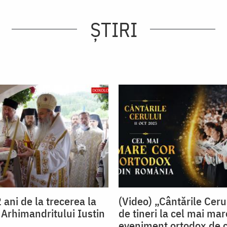
ȘTIRI
 ani de la trecerea la
(Video) „Cântările Ceru
Arhimandritului Iustin
de tineri la cel mai mar
eveniment ortodox de c