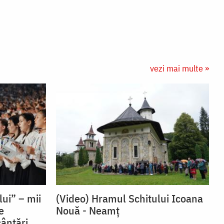
vezi mai multe »
lui” – mii
(Video) Hramul Schitului Icoana
e
Nouă - Neamț
ântări