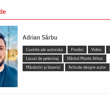
 de
Adrian Sârbu
Cuvinte ale autorului
Predici
Video
Locuri de pelerinaj
Sfântul Munte Athos
Mănăstiri și biserici
Articole despre autor