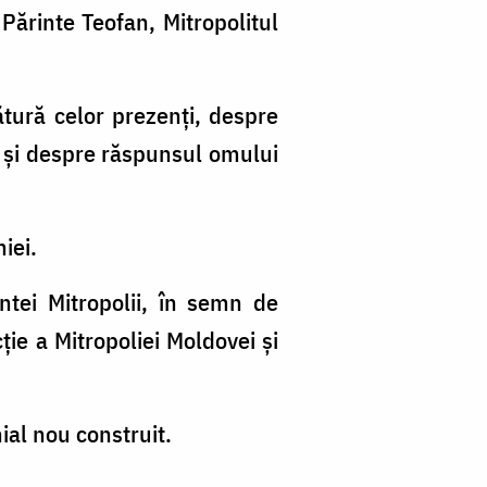
l Părinte Teofan, Mitropolitul
ătură celor prezenți, despre
 și despre răspunsul omului
hiei.
tei Mitropolii, în semn de
ție a Mitropoliei Moldovei și
ial nou construit.