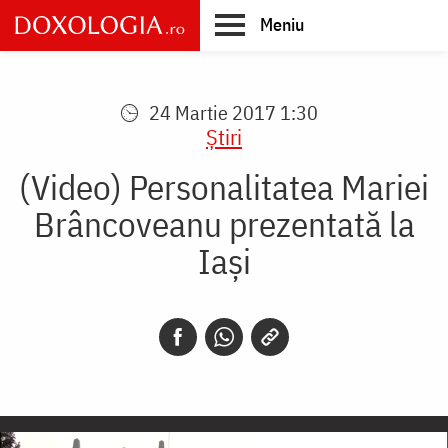
Skip
Meniu
to
main
Main
content
navigation
24 Martie 2017 1:30
Știri
(Video) Personalitatea Mariei
Brâncoveanu prezentată la
Iași