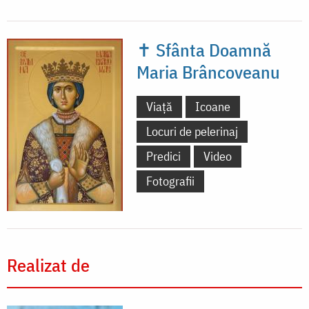
✝ Sfânta Doamnă
Maria Brâncoveanu
Viață
Icoane
Locuri de pelerinaj
Predici
Video
Fotografii
Realizat de