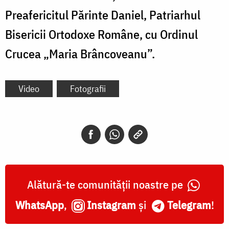
Preafericitul Părinte Daniel, Patriarhul
Bisericii Ortodoxe Române, cu Ordinul
Crucea „Maria Brâncoveanu”.
Video
Fotografii
Alătură-te comunității noastre pe
WhatsApp
,
Instagram
și
Telegram
!