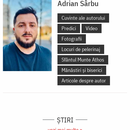
Adrian Sârbu
Cuvinte ale autorului
Predici
Video
Fotografii
Locuri de pelerinaj
Sfântul Munte Athos
Mănăstiri și biserici
Articole despre autor
ȘTIRI
vezi mai multe »