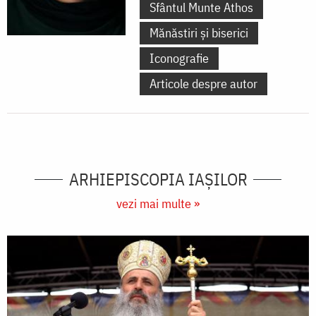
Sfântul Munte Athos
Mănăstiri și biserici
Iconografie
Articole despre autor
ARHIEPISCOPIA IAŞILOR
vezi mai multe »