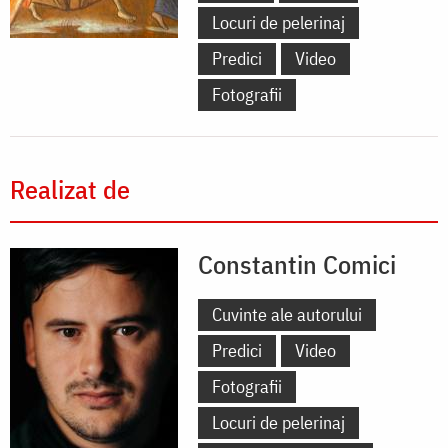
Locuri de pelerinaj
Predici
Video
Fotografii
Realizat de
Constantin Comici
Cuvinte ale autorului
Predici
Video
Fotografii
Locuri de pelerinaj