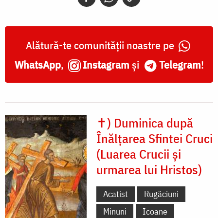
Alătură-te comunității noastre pe
WhatsApp
,
Instagram
și
Telegram
!
✝) Duminica după
Înălțarea Sfintei Cruci
(Luarea Crucii și
urmarea lui Hristos)
Acatist
Rugăciuni
Minuni
Icoane