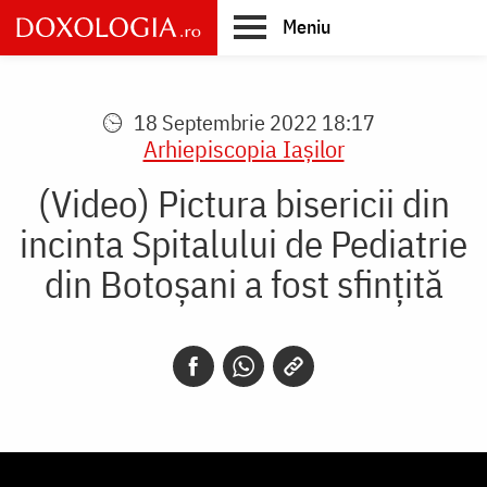
Skip
Meniu
to
main
Main
content
navigation
18 Septembrie 2022 18:17
Arhiepiscopia Iaşilor
(Video) Pictura bisericii din
incinta Spitalului de Pediatrie
din Botoșani a fost sfințită